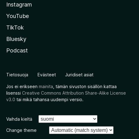
Instagram
YouTube
TikTok
Bluesky
Podcast
Tietosuoja
Evästeet
Juridiset asiat
Jos ei erikseen
mainita
, tämän sivuston sisällön kattaa
lisenssi
Creative Commons Attribution Share-Alike License
v3.0
tai mikä tahansa uudempi versio.
Vaihda kieltä
Change theme