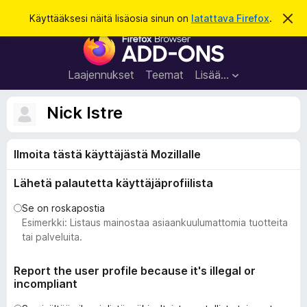
H
Kirjaudu sisään
Käyttääksesi näitä lisäosia sinun on
latattava Firefox
.
O
h
a
F
i
k
t
i
a
u
r
t
Laajennukset
Teemat
Lisää…
ä
e
m
f
ä
Nick Istre
i
o
l
x
m
o
Ilmoita tästä käyttäjästä Mozillalle
-
i
s
t
Lähetä palautetta käyttäjäprofiilista
u
e
s
l
Se on roskapostia
a
Esimerkki: Listaus mainostaa asiaankuulumattomia tuotteita
i
tai palveluita.
m
e
Report the user profile because it's illegal or
incompliant
n
l