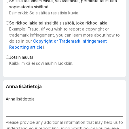
Se sisältää vihamielistä, väkivaltaista, petollista tai muuta
i
sopimatonta sisältöä
s
Esimerkki: Se sisältää rasistisia kuvia.
ä
Se rikkoo lakia tai sisältää sisältöä, joka rikkoo lakia
o
Example: Fraud. (If you wish to report a copyright or
s
trademark infringement, you can learn more about how to
a
do so in our
Copyright or Trademark Infringement
t
Reporting article
).
Jotain muuta
Kaikki mikä ei sovi muihin luokkiin.
Anna lisätietoja
Anna lisätietoja
Please provide any additional information that may help us to
understand your report (including which policy you believe