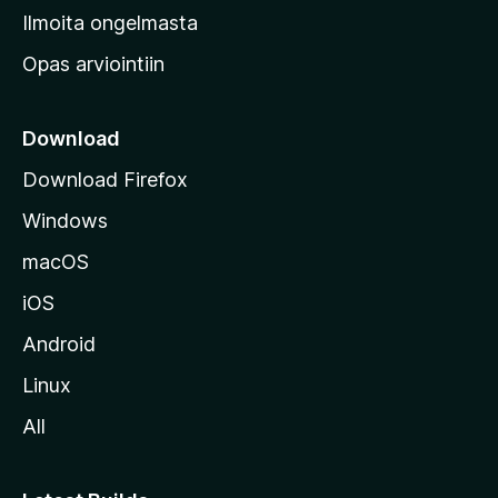
v
Ilmoita ongelmasta
e
Opas arviointiin
r
k
k
Download
o
Download Firefox
s
Windows
i
v
macOS
u
iOS
s
t
Android
o
Linux
l
All
l
e