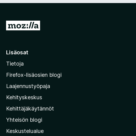
n
i
)
n
e
n
S
)
i
i
r
Lisäosat
r
Tietoja
y
M
Firefox-lisäosien blogi
o
Laajennustyöpaja
z
Kehityskeskus
i
l
Kehittäjäkäytännöt
l
Yhteisön blogi
a
n
Keskustelualue