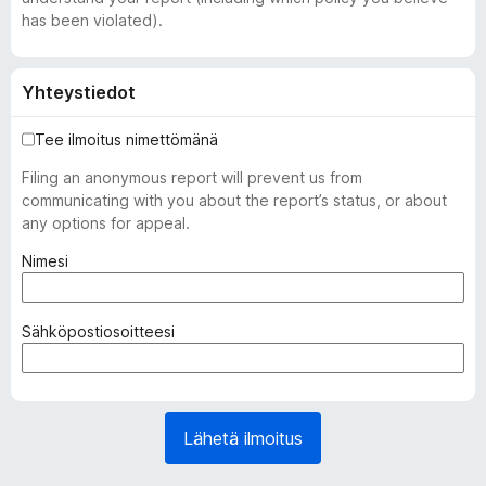
has been violated).
Yhteystiedot
Tee ilmoitus nimettömänä
Filing an anonymous report will prevent us from
communicating with you about the report’s status, or about
any options for appeal.
(
Nimesi
p
a
k
(
Sähköpostiosoitteesi
o
p
l
a
l
k
i
o
Lähetä ilmoitus
n
l
e
l