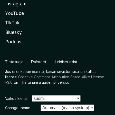
Instagram
YouTube
TikTok
Bluesky
Podcast
Tietosuoja
Evästeet
Juridiset asiat
Jos ei erikseen
mainita
, tämän sivuston sisällön kattaa
lisenssi
Creative Commons Attribution Share-Alike License
v3.0
tai mikä tahansa uudempi versio.
Vaihda kieltä
Change theme