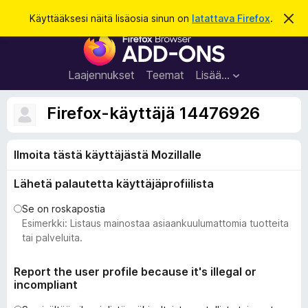
H
Kirjaudu sisään
Käyttääksesi näitä lisäosia sinun on
latattava Firefox
.
O
h
a
F
i
k
t
i
a
u
r
t
Laajennukset
Teemat
Lisää…
ä
e
m
f
ä
Firefox-käyttäjä 14476926
i
o
l
x
m
o
Ilmoita tästä käyttäjästä Mozillalle
-
i
s
t
Lähetä palautetta käyttäjäprofiilista
u
e
s
l
Se on roskapostia
a
Esimerkki: Listaus mainostaa asiaankuulumattomia tuotteita
i
tai palveluita.
m
e
Report the user profile because it's illegal or
incompliant
n
l