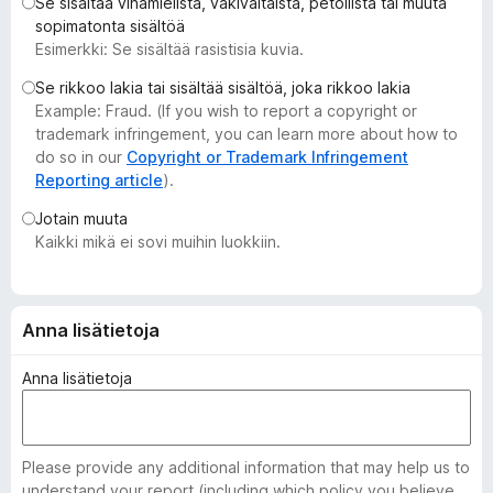
Se sisältää vihamielistä, väkivaltaista, petollista tai muuta
i
sopimatonta sisältöä
s
Esimerkki: Se sisältää rasistisia kuvia.
ä
Se rikkoo lakia tai sisältää sisältöä, joka rikkoo lakia
o
Example: Fraud. (If you wish to report a copyright or
s
trademark infringement, you can learn more about how to
a
do so in our
Copyright or Trademark Infringement
t
Reporting article
).
Jotain muuta
Kaikki mikä ei sovi muihin luokkiin.
Anna lisätietoja
Anna lisätietoja
Please provide any additional information that may help us to
understand your report (including which policy you believe