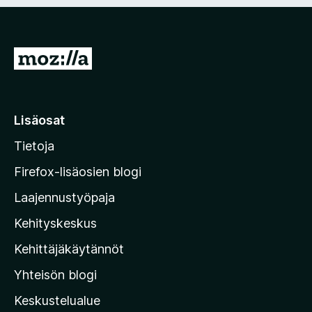
n
i
)
n
e
n
S
)
i
i
r
Lisäosat
r
Tietoja
y
M
Firefox-lisäosien blogi
o
Laajennustyöpaja
z
Kehityskeskus
i
l
Kehittäjäkäytännöt
l
Yhteisön blogi
a
n
Keskustelualue