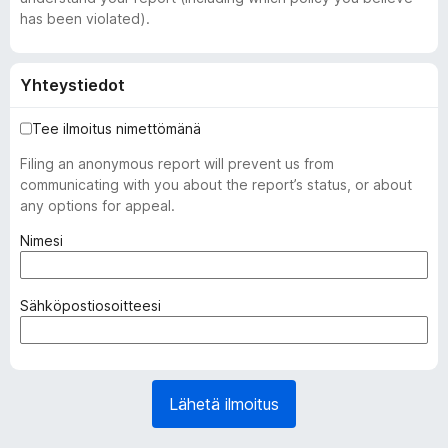
has been violated).
Yhteystiedot
Tee ilmoitus nimettömänä
Filing an anonymous report will prevent us from
communicating with you about the report’s status, or about
any options for appeal.
(
Nimesi
p
a
k
(
Sähköpostiosoitteesi
o
p
l
a
l
k
i
o
Lähetä ilmoitus
n
l
e
l