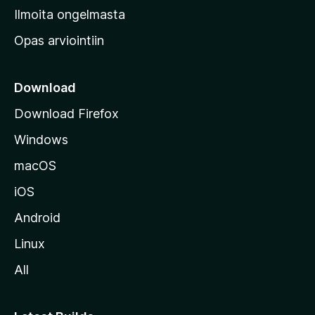
v
Ilmoita ongelmasta
e
Opas arviointiin
r
k
k
Download
o
Download Firefox
s
Windows
i
v
macOS
u
iOS
s
t
Android
o
Linux
l
All
l
e