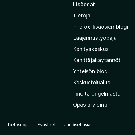
i
Lisäosat
i
Tietoja
r
r
Firefox-lisäosien blogi
y
Laajennustyöpaja
M
o
Kehityskeskus
z
Kehittäjäkäytännöt
i
Yhteisön blogi
l
l
Keskustelualue
a
Ilmoita ongelmasta
n
Opas arviointiin
v
e
r
Tietosuoja
Evästeet
Juridiset asiat
k