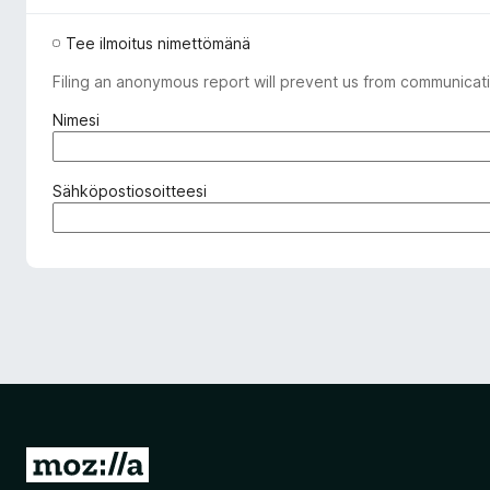
Tee ilmoitus nimettömänä
Filing an anonymous report will prevent us from communicati
(
Nimesi
p
a
k
(
Sähköpostiosoitteesi
o
p
l
a
l
k
i
o
n
l
e
l
n
i
)
n
e
n
)
S