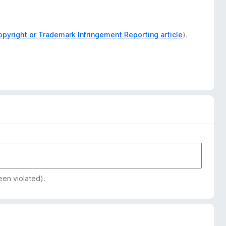
opyright or Trademark Infringement Reporting article
).
een violated).