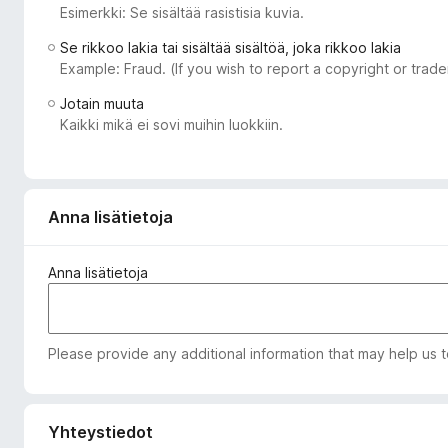
Esimerkki: Se sisältää rasistisia kuvia.
i
s
Se rikkoo lakia tai sisältää sisältöä, joka rikkoo lakia
ä
Example: Fraud. (If you wish to report a copyright or tra
o
Jotain muuta
s
Kaikki mikä ei sovi muihin luokkiin.
a
t
Anna lisätietoja
Anna lisätietoja
Please provide any additional information that may help us 
Yhteystiedot