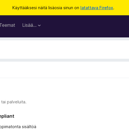
Käyttääksesi näitä lisäosia sinun on
latattava Firefox
.
Teemat
Lisää…
tai palveluita.
mpliant
 sopimatonta sisältöä