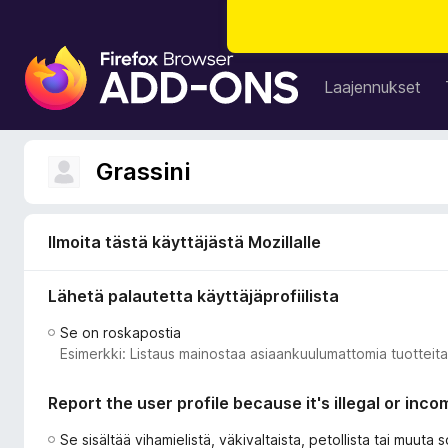
F
i
Laajennukset
r
e
f
Grassini
o
x
-
Ilmoita tästä käyttäjästä Mozillalle
s
e
Lähetä palautetta käyttäjäprofiilista
l
a
Se on roskapostia
i
Esimerkki: Listaus mainostaa asiaankuulumattomia tuotteita 
m
e
Report the user profile because it's illegal or inco
n
l
Se sisältää vihamielistä, väkivaltaista, petollista tai muuta