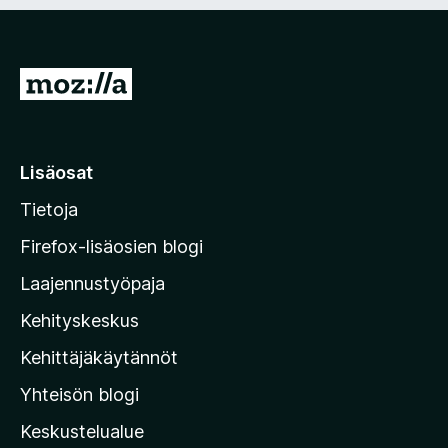
n
i
)
n
e
n
S
)
i
i
r
Lisäosat
r
Tietoja
y
M
Firefox-lisäosien blogi
o
Laajennustyöpaja
z
Kehityskeskus
i
l
Kehittäjäkäytännöt
l
Yhteisön blogi
a
n
Keskustelualue