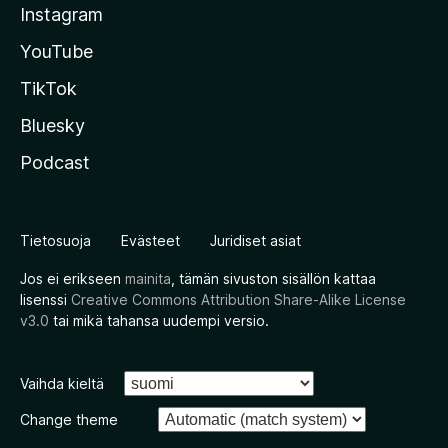
Instagram
YouTube
TikTok
Bluesky
Podcast
Tietosuoja
Evästeet
Juridiset asiat
Jos ei erikseen
mainita
, tämän sivuston sisällön kattaa
lisenssi
Creative Commons Attribution Share-Alike License
v3.0
tai mikä tahansa uudempi versio.
Vaihda kieltä
Change theme