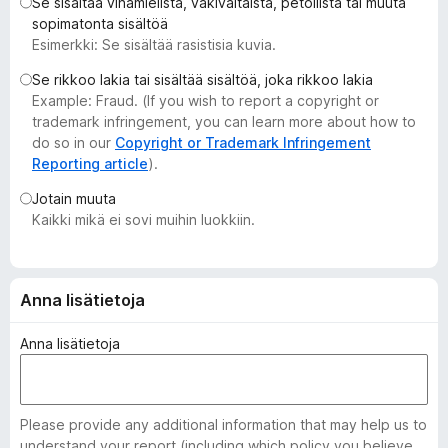
Se sisältää vihamielistä, väkivaltaista, petollista tai muuta
i
sopimatonta sisältöä
s
Esimerkki: Se sisältää rasistisia kuvia.
ä
Se rikkoo lakia tai sisältää sisältöä, joka rikkoo lakia
o
Example: Fraud. (If you wish to report a copyright or
s
trademark infringement, you can learn more about how to
a
do so in our
Copyright or Trademark Infringement
t
Reporting article
).
Jotain muuta
Kaikki mikä ei sovi muihin luokkiin.
Anna lisätietoja
Anna lisätietoja
Please provide any additional information that may help us to
understand your report (including which policy you believe