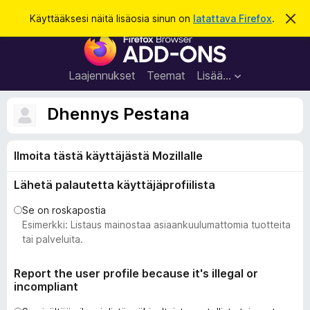
H
Kirjaudu sisään
Käyttääksesi näitä lisäosia sinun on
latattava Firefox
.
O
h
a
F
i
k
t
i
a
u
r
t
Laajennukset
Teemat
Lisää…
ä
e
m
f
ä
Dhennys Pestana
i
o
l
x
m
o
Ilmoita tästä käyttäjästä Mozillalle
-
i
s
t
Lähetä palautetta käyttäjäprofiilista
u
e
s
l
Se on roskapostia
a
Esimerkki: Listaus mainostaa asiaankuulumattomia tuotteita
i
tai palveluita.
m
e
Report the user profile because it's illegal or
incompliant
n
l