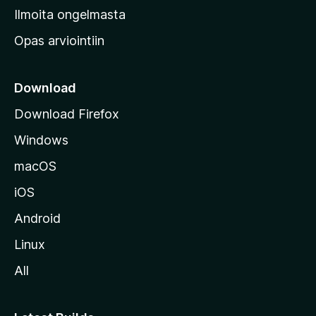
v
Ilmoita ongelmasta
e
Opas arviointiin
r
k
k
Download
o
Download Firefox
s
Windows
i
v
macOS
u
iOS
s
t
Android
o
Linux
l
All
l
e