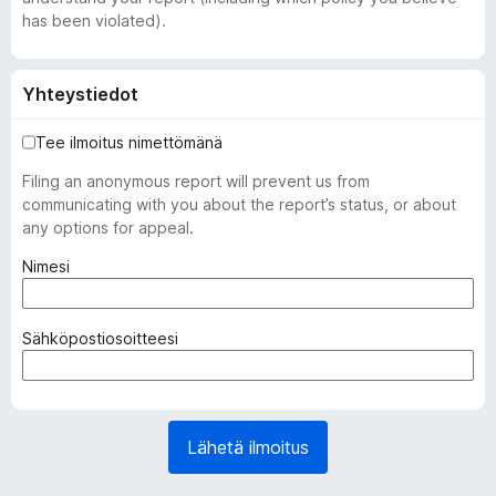
has been violated).
Yhteystiedot
Tee ilmoitus nimettömänä
Filing an anonymous report will prevent us from
communicating with you about the report’s status, or about
any options for appeal.
(
Nimesi
p
a
k
(
Sähköpostiosoitteesi
o
p
l
a
l
k
i
o
Lähetä ilmoitus
n
l
e
l