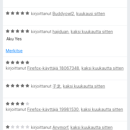
r
5
i
v
t
T
A
i
kirjoittanut
Buddyowl2
,
kuukausi sitten
u
r
o
5
o
v
i
/
A
i
kirjoittanut
hajiduan
,
kaksi kuukautta sitten
t
5
G
r
o
u
Aku Yes
v
i
4
i
t
/
o
Merkitse
o
u
5
i
5
A
o
t
/
kirjoittanut
Firefox-käyttäjä 18067348
,
kaksi kuukautta sitten
r
u
5
v
g
5
i
A
/
kirjoittanut
子龙
,
kaksi kuukautta sitten
o
r
5
l
i
v
t
A
i
u
e
kirjoittanut
Firefox-käyttäjä 19981530
,
kaksi kuukautta sitten
r
o
5
v
i
/
T
i
t
5
A
kirjoittanut
Anymorf
,
kaksi kuukautta sitten
o
u