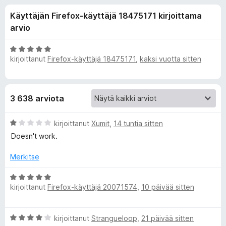
l
1
i
Käyttäjän Firefox-käyttäjä 18475171 kirjoittama
/
s
i
5
arvio
ä
o
s
A
s
kirjoittanut
Firefox-käyttäjä 18475171
,
kaksi vuotta sitten
r
a
v
ä
i
t
o
o
3 638 arviota
i
t
s
A
u
kirjoittanut
Xumit
,
14 tuntia sitten
r
5
Doesn't work.
v
a
/
i
5
Merkitse
o
l
i
A
t
kirjoittanut
Firefox-käyttäjä 20071574
,
10 päivää sitten
r
l
u
v
1
i
e
A
/
kirjoittanut
Strangueloop
,
21 päivää sitten
o