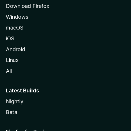
o
Download Firefox
s
Windows
i
v
macOS
u
iOS
s
t
Android
o
Linux
l
All
l
e
Latest Builds
Nightly
Beta