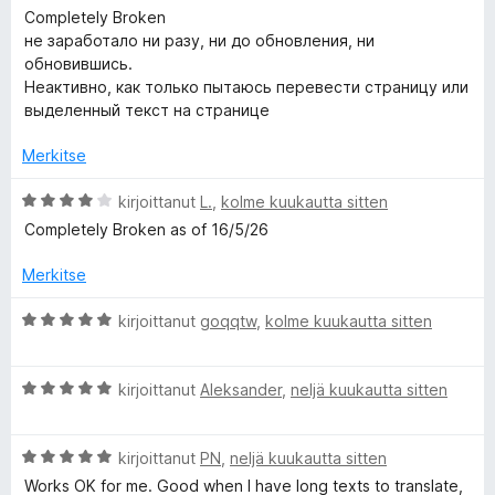
r
r
i
5
Completely Broken
v
t
/
не заработало ни разу, ни до обновления, ни
i
u
5
обновившись.
a
o
4
Неактивно, как только пытаюсь перевести страницу или
i
/
выделенный текст на странице
n
t
5
u
Merkitse
1
s
/
A
kirjoittanut
L.
,
kolme kuukautta sitten
5
r
l
Completely Broken as of 16/5/26
v
i
Merkitse
a
o
i
A
kirjoittanut
goqqtw
,
kolme kuukautta sitten
t
t
r
u
v
4
e
A
i
kirjoittanut
Aleksander
,
neljä kuukautta sitten
/
r
o
5
v
i
A
i
kirjoittanut
PN
,
neljä kuukautta sitten
t
r
o
u
Works OK for me. Good when I have long texts to translate,