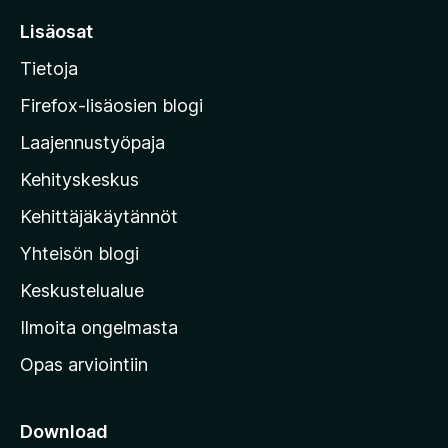
r
Lisäosat
r
Tietoja
y
M
Firefox-lisäosien blogi
o
Laajennustyöpaja
z
Kehityskeskus
i
l
Kehittäjäkäytännöt
l
Yhteisön blogi
a
n
Keskustelualue
v
Ilmoita ongelmasta
e
Opas arviointiin
r
k
k
Download