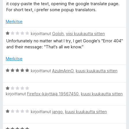
v
i
5
it copy-paste the text, opening the google translate page.
i
t
/
For short text, i prefer some popup translators.
o
u
5
i
5
Merkitse
t
/
u
5
A
kirjoittanut
Goloh
,
viisi kuukautta sitten
5
r
Unfortunately no matter what I try, I get Google's "Error 404"
/
v
and their message: "That's all we know."
5
i
o
Merkitse
i
t
A
kirjoittanut
AzulmArinO
,
kuusi kuukautta sitten
u
r
1
v
/
A
i
5
kirjoittanut
Firefox-käyttäjä 19567450
,
kuusi kuukautta sitten
r
o
v
i
i
t
A
kirjoittanut
jango
,
kuusi kuukautta sitten
o
u
r
i
5
v
t
/