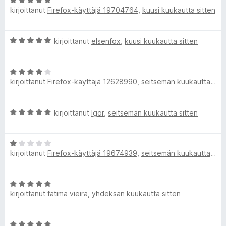
A
i
u
5
kirjoittanut
Firefox-käyttäjä 19704764
,
kuusi kuukautta sitten
r
o
1
v
i
/
i
t
5
A
kirjoittanut
elsenfox
,
kuusi kuukautta sitten
o
u
r
i
1
v
t
/
A
i
u
5
kirjoittanut
Firefox-käyttäjä 12628990
,
seitsemän kuukautta sitten
r
o
5
v
i
/
i
t
5
A
kirjoittanut
Igor
,
seitsemän kuukautta sitten
o
u
r
i
5
v
t
/
A
i
u
5
kirjoittanut
Firefox-käyttäjä 19674939
,
seitsemän kuukautta sitten
r
o
4
v
i
/
i
t
5
A
o
u
kirjoittanut
fatima vieira
,
yhdeksän kuukautta sitten
r
i
5
v
t
/
i
u
5
A