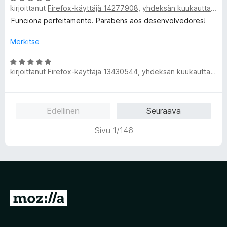
o
1
kirjoittanut
Firefox-käyttäjä 14277908
,
yhdeksän kuukautta sitten
r
i
/
v
Funciona perfeitamente. Parabens aos desenvolvedores!
t
5
i
u
o
Merkitse
5
i
/
t
A
5
kirjoittanut
Firefox-käyttäjä 13430544
,
yhdeksän kuukautta sitten
u
r
5
v
/
i
5
o
Edellinen
Seuraava
i
t
Sivu 1/146
u
5
/
5
S
i
i