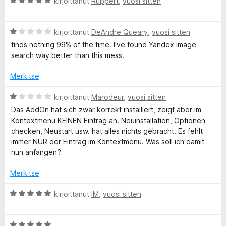
A
kirjoittanut
Ruppert
,
vuosi sitten
e
/
r
5
v
r
A
i
kirjoittanut
DeAndre Queary
,
vuosi sitten
r
o
finds nothing 99% of the time. I've found Yandex image
v
i
search way better than this mess.
s
i
t
o
u
Merkitse
e
i
5
t
/
A
kirjoittanut
Marodeur
,
vuosi sitten
I
u
5
r
Das AddOn hat sich zwar korrekt installiert, zeigt aber im
1
v
Kontextmenü KEINEN Eintrag an. Neuinstallation, Optionen
/
m
i
checken, Neustart usw. hat alles nichts gebracht. Es fehlt
5
o
immer NUR der Eintrag im Kontextmenü. Was soll ich damit
i
nun anfangen?
a
t
u
Merkitse
g
1
/
A
kirjoittanut
iM
,
vuosi sitten
e
5
r
v
A
i