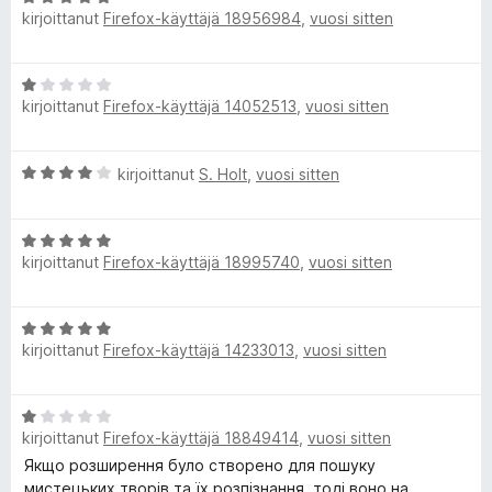
S
kirjoittanut
Firefox-käyttäjä 18956984
,
vuosi sitten
r
o
v
i
e
i
t
A
o
u
a
kirjoittanut
Firefox-käyttäjä 14052513
,
vuosi sitten
r
i
5
v
t
/
i
r
u
5
A
kirjoittanut
S. Holt
,
vuosi sitten
o
5
r
i
/
c
v
t
5
A
i
u
h
kirjoittanut
Firefox-käyttäjä 18995740
,
vuosi sitten
r
o
1
v
i
/
i
t
5
A
o
u
kirjoittanut
Firefox-käyttäjä 14233013
,
vuosi sitten
r
i
4
v
t
/
i
u
5
A
o
5
kirjoittanut
Firefox-käyttäjä 18849414
,
vuosi sitten
r
i
/
v
Якщо розширення було створено для пошуку
t
5
i
мистецьких творів та їх розпізнання, тоді воно на
u