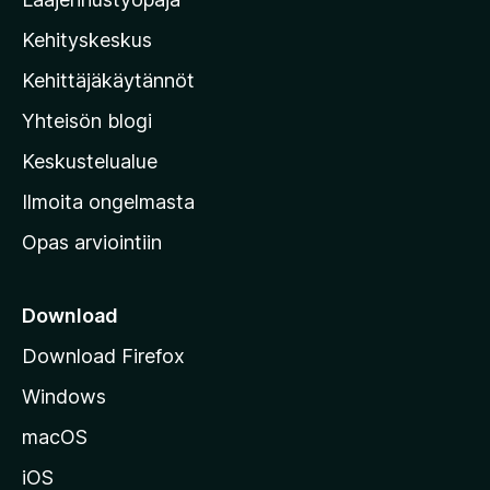
z
Kehityskeskus
i
l
Kehittäjäkäytännöt
l
Yhteisön blogi
a
n
Keskustelualue
v
Ilmoita ongelmasta
e
Opas arviointiin
r
k
k
Download
o
Download Firefox
s
Windows
i
v
macOS
u
iOS
s