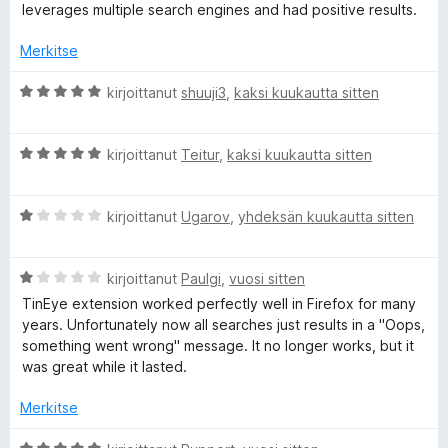
/
leverages multiple search engines and had positive results.
5
T
Merkitse
i
A
kirjoittanut
shuuji3
,
kaksi kuukautta sitten
r
n
v
A
i
kirjoittanut
Teitur
,
kaksi kuukautta sitten
E
r
o
v
i
A
i
kirjoittanut
Ugarov
,
yhdeksän kuukautta sitten
t
y
r
o
u
v
i
5
e
A
i
kirjoittanut
Paulgi
,
vuosi sitten
t
/
r
o
u
5
TinEye extension worked perfectly well in Firefox for many
R
v
i
5
years. Unfortunately now all searches just results in a "Oops,
i
t
/
something went wrong" message. It no longer works, but it
o
u
5
e
was great while it lasted.
i
1
t
/
Merkitse
v
u
5
1