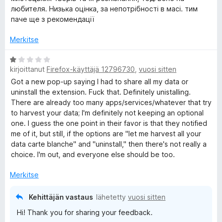
o
любителя. Низька оцінка, за непотрібності в масі. тим
5
i
паче ще з рекомендації
/
t
5
u
Merkitse
1
/
A
kirjoittanut
Firefox-käyttäjä 12796730
,
vuosi sitten
5
r
v
Got a new pop-up saying I had to share all my data or
i
uninstall the extension. Fuck that. Definitely unistalling.
o
There are already too many apps/services/whatever that try
i
to harvest your data; I'm definitely not keeping an optional
t
one. I guess the one point in their favor is that they notified
u
me of it, but still, if the options are "let me harvest all your
1
data carte blanche" and "uninstall," then there's not really a
/
choice. I'm out, and everyone else should be too.
5
Merkitse
Kehittäjän vastaus
lähetetty
vuosi sitten
Hi! Thank you for sharing your feedback.