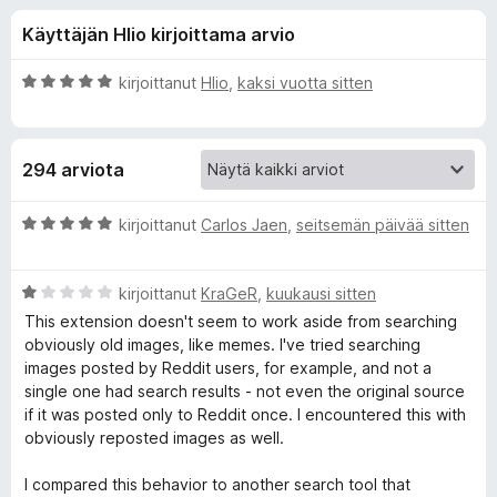
l
1
i
Käyttäjän Hlio kirjoittama arvio
/
s
i
5
ä
A
kirjoittanut
Hlio
,
kaksi vuotta sitten
o
s
r
s
v
i
a
ä
294 arviota
o
t
i
o
t
A
kirjoittanut
Carlos Jaen
,
seitsemän päivää sitten
u
r
s
5
v
/
A
i
kirjoittanut
KraGeR
,
kuukausi sitten
5
r
o
a
This extension doesn't seem to work aside from searching
v
i
obviously old images, like memes. I've tried searching
i
t
images posted by Reddit users, for example, and not a
l
o
u
single one had search results - not even the original source
i
5
if it was posted only to Reddit once. I encountered this with
l
t
/
obviously reposted images as well.
u
5
e
1
I compared this behavior to another search tool that