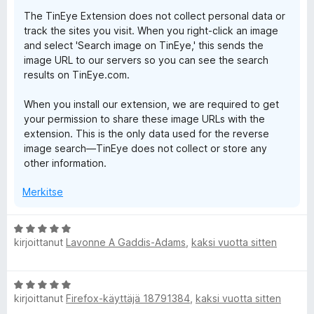
The TinEye Extension does not collect personal data or
track the sites you visit. When you right-click an image
and select 'Search image on TinEye,' this sends the
image URL to our servers so you can see the search
results on TinEye.com.
When you install our extension, we are required to get
your permission to share these image URLs with the
extension. This is the only data used for the reverse
image search—TinEye does not collect or store any
other information.
Merkitse
A
kirjoittanut
Lavonne A Gaddis-Adams
,
kaksi vuotta sitten
r
v
i
A
o
kirjoittanut
Firefox-käyttäjä 18791384
,
kaksi vuotta sitten
r
i