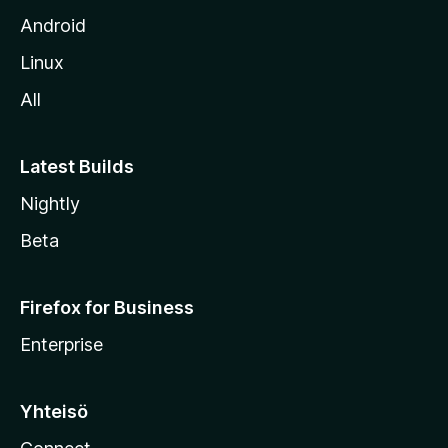
t
Android
o
Linux
l
All
l
e
Latest Builds
Nightly
Beta
Firefox for Business
Enterprise
Yhteisö