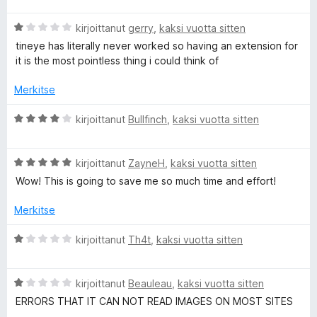
v
t
i
u
A
kirjoittanut
gerry
,
kaksi vuotta sitten
o
5
r
i
tineye has literally never worked so having an extension for
/
v
t
it is the most pointless thing i could think of
5
i
u
o
5
Merkitse
i
/
t
A
5
kirjoittanut
Bullfinch
,
kaksi vuotta sitten
u
r
1
v
/
A
i
kirjoittanut
ZayneH
,
kaksi vuotta sitten
5
r
o
Wow! This is going to save me so much time and effort!
v
i
i
t
Merkitse
o
u
i
4
A
kirjoittanut
Th4t
,
kaksi vuotta sitten
t
/
r
u
5
v
5
A
i
kirjoittanut
Beauleau
,
kaksi vuotta sitten
/
r
o
ERRORS THAT IT CAN NOT READ IMAGES ON MOST SITES
5
v
i