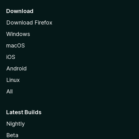
k
k
Download
o
Download Firefox
s
Windows
i
v
macOS
u
iOS
s
t
Android
o
Linux
l
All
l
e
Latest Builds
Nightly
Beta