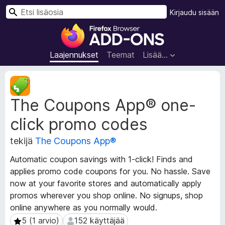
H
Kirjaudu sisään
a
F
k
i
u
r
Laajennukset
Teemat
Lisää…
e
f
L
o
a
The Coupons App® one-
a
x
j
-
click promo codes
e
s
n
e
tekijä
The Coupons App®
n
l
u
Automatic coupon savings with 1-click! Finds and
a
k
applies promo code coupons for you. No hassle. Save
i
s
now at your favorite stores and automatically apply
e
m
promos wherever you shop online. No signups, shop
n
e
m
online anywhere as you normally would.
n
e
5 (1 arvio)
152 käyttäjää
5 (1 arvio)
152 käyttäjää
l