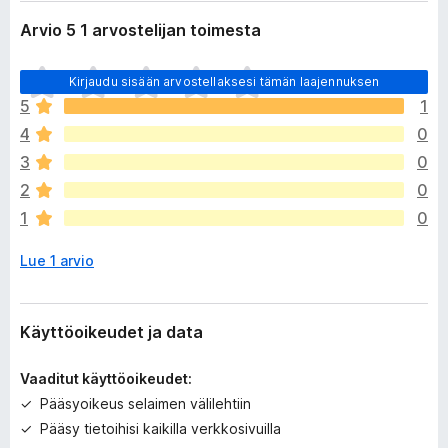
Arvio 5 1 arvostelijan toimesta
E
Kirjaudu sisään arvostellaksesi tämän laajennuksen
i
5
1
v
4
0
i
e
3
0
l
2
0
ä
1
0
a
r
Lue 1 arvio
v
i
o
i
Käyttöoikeudet ja data
t
a
Vaaditut käyttöoikeudet:
Pääsyoikeus selaimen välilehtiin
Pääsy tietoihisi kaikilla verkkosivuilla