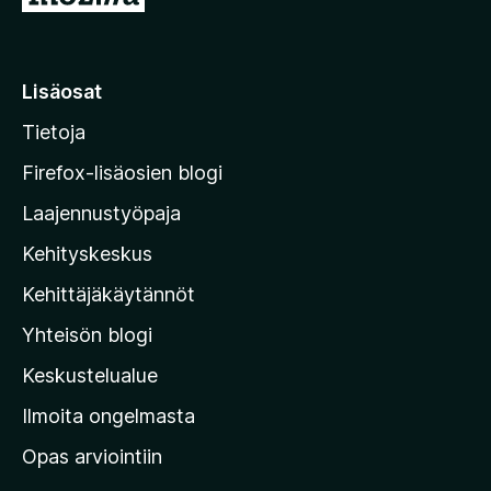
i
i
r
Lisäosat
r
Tietoja
y
M
Firefox-lisäosien blogi
o
Laajennustyöpaja
z
Kehityskeskus
i
l
Kehittäjäkäytännöt
l
Yhteisön blogi
a
n
Keskustelualue
v
Ilmoita ongelmasta
e
Opas arviointiin
r