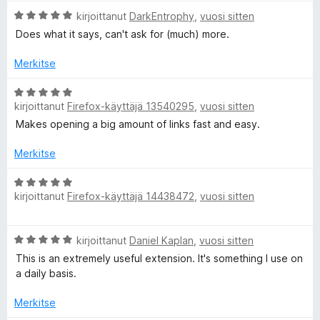
v
A
i
kirjoittanut
DarkEntrophy
,
vuosi sitten
r
o
Does what it says, can't ask for (much) more.
v
i
i
t
Merkitse
o
u
i
5
A
t
/
kirjoittanut
Firefox-käyttäjä 13540295
,
vuosi sitten
r
u
5
v
Makes opening a big amount of links fast and easy.
5
i
/
o
Merkitse
5
i
t
A
kirjoittanut
Firefox-käyttäjä 14438472
,
vuosi sitten
u
r
5
v
/
i
A
kirjoittanut
Daniel Kaplan
,
vuosi sitten
5
o
r
i
This is an extremely useful extension. It's something I use on
v
t
a daily basis.
i
u
o
5
Merkitse
i
/