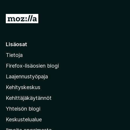
/
5
S
i
i
r
Lisäosat
r
Tietoja
y
M
Firefox-lisäosien blogi
o
Laajennustyöpaja
z
Kehityskeskus
i
l
Kehittäjäkäytännöt
l
Yhteisön blogi
a
n
Keskustelualue
v