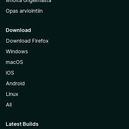
Ilmoita ongelmasta
e
Opas arviointiin
r
k
k
Download
o
Download Firefox
s
Windows
i
v
macOS
u
iOS
s
t
Android
o
Linux
l
All
l
e
Latest Builds