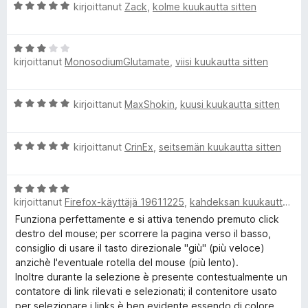
A
i
kirjoittanut
Zack
,
kolme kuukautta sitten
r
S
o
v
i
A
i
t
n
kirjoittanut
MonosodiumGlutamate
,
viisi kuukautta sitten
r
o
u
v
i
5
a
i
t
/
A
kirjoittanut
MaxShokin
,
kuusi kuukautta sitten
o
u
5
r
p
i
5
v
t
/
A
i
kirjoittanut
CrinEx
,
seitsemän kuukautta sitten
u
5
L
r
o
3
v
i
/
i
A
i
t
5
kirjoittanut
Firefox-käyttäjä 19611225
,
kahdeksan kuukautta sitten
r
o
u
v
i
n
5
Funziona perfettamente e si attiva tenendo premuto click
i
t
/
destro del mouse; per scorrere la pagina verso il basso,
o
u
5
consiglio di usare il tasto direzionale "giù" (più veloce)
k
i
5
anzichè l'eventuale rotella del mouse (più lento).
t
/
Inoltre durante la selezione è presente contestualmente un
s
u
5
contatore di link rilevati e selezionati; il contenitore usato
5
per selezionare i links è ben evidente essendo di colore