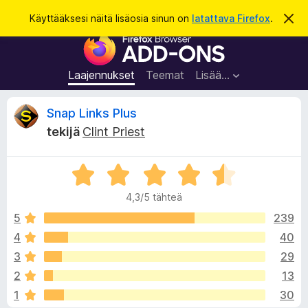
H
Kirjaudu sisään
Käyttääksesi näitä lisäosia sinun on
latattava Firefox
.
O
h
a
F
i
k
t
i
a
u
r
t
Laajennukset
Teemat
Lisää…
ä
e
m
f
ä
A
Snap Links Plus
i
o
l
tekijä
Clint Priest
x
m
r
o
-
i
A
s
t
v
u
r
e
s
4,3/5 tähteä
v
l
i
i
5
239
a
o
4
40
i
o
i
m
3
29
t
e
u
t
2
13
4
n
1
30
,
l