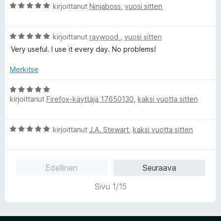
A
kirjoittanut
Ninjaboss
,
vuosi sitten
r
v
A
i
kirjoittanut
raywood
,
vuosi sitten
r
o
Very useful. I use it every day. No problems!
v
i
i
t
Merkitse
o
u
i
5
A
t
/
kirjoittanut
Firefox-käyttäjä 17650130
,
kaksi vuotta sitten
r
u
5
v
5
i
A
/
kirjoittanut
J.A. Stewart
,
kaksi vuotta sitten
o
r
5
i
v
t
i
u
Edellinen
Seuraava
o
5
i
/
Sivu 1/15
t
5
u
5