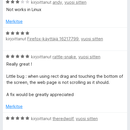
A
kirjoittanut
andy
,
vuosi sitten
o
r
i
Not works in Linux
v
t
i
u
Merkitse
o
5
i
A
/
t
kirjoittanut
Firefox-käyttäjä 16217799
,
vuosi sitten
r
5
u
v
3
i
A
/
kirjoittanut
rattle-snake
,
vuosi sitten
o
r
5
i
Really great !
v
t
i
u
Little bug : when using rect drag and touching the bottom of
o
5
the screen, the web page is not scrolling as it should.
i
/
t
5
A fix would be greatly appreciated
u
5
Merkitse
/
5
A
kirjoittanut
theredwolf
,
vuosi sitten
r