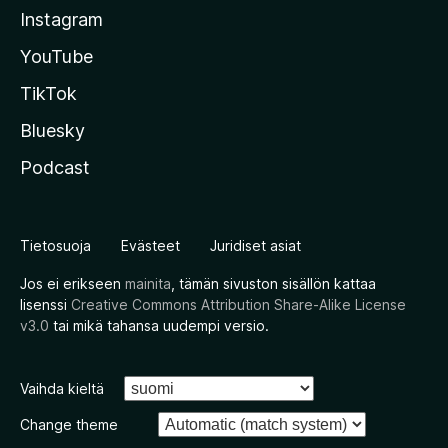
Instagram
YouTube
TikTok
Bluesky
Podcast
Tietosuoja
Evästeet
Juridiset asiat
Jos ei erikseen
mainita
, tämän sivuston sisällön kattaa
lisenssi
Creative Commons Attribution Share-Alike License
v3.0
tai mikä tahansa uudempi versio.
Vaihda kieltä
Change theme