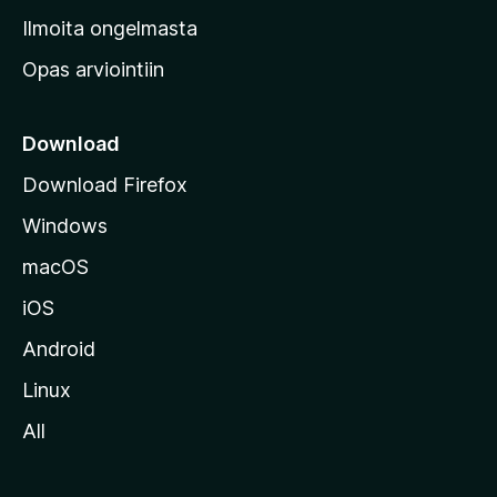
v
Ilmoita ongelmasta
e
Opas arviointiin
r
k
k
Download
o
Download Firefox
s
Windows
i
v
macOS
u
iOS
s
t
Android
o
Linux
l
All
l
e