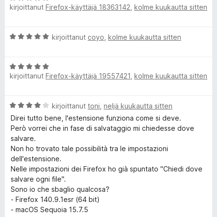
u
kirjoittanut
Firefox-käyttäjä 18363142
,
kolme kuukautta sitten
r
i
5
v
t
/
i
u
5
A
kirjoittanut
coyo
,
kolme kuukautta sitten
o
5
r
i
/
v
t
5
A
i
u
kirjoittanut
Firefox-käyttäjä 19557421
,
kolme kuukautta sitten
r
o
5
v
i
/
i
t
5
A
kirjoittanut
toni
,
neljä kuukautta sitten
o
u
r
i
5
Direi tutto bene, l'estensione funziona come si deve.
v
t
/
Però vorrei che in fase di salvataggio mi chiedesse dove
i
u
5
salvare.
o
5
Non ho trovato tale possibilità tra le impostazioni
i
/
dell'estensione.
t
5
Nelle impostazioni dei Firefox ho già spuntato "Chiedi dove
u
salvare ogni file".
4
Sono io che sbaglio qualcosa?
/
- Firefox 140.9.1esr (64 bit)
5
- macOS Sequoia 15.7.5