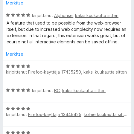
5
i
Merkitse
e
o
i
A
kirjoittanut
Alphonse
,
kaksi kuukautta sitten
t
r
A feature that used to be possible from the web-browser
u
v
itself, but due to increased web complexity now requires an
5
i
extension. In that regard, this extension works great, but of
/
o
course not all interactive elements can be saved offline.
5
i
t
Merkitse
u
5
A
/
kirjoittanut
Firefox-käyttäjä 17435250
,
kaksi kuukautta sitten
r
5
v
i
A
kirjoittanut
BC
,
kaksi kuukautta sitten
o
r
i
v
t
A
i
u
kirjoittanut
Firefox-käyttäjä 13449425
,
kolme kuukautta sitten
r
o
5
v
i
/
i
t
5
A
o