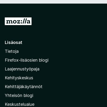
5
/
5
S
i
i
r
Lisäosat
r
Tietoja
y
M
Firefox-lisäosien blogi
o
Laajennustyöpaja
z
Kehityskeskus
i
l
Kehittäjäkäytännöt
l
Yhteisön blogi
a
n
Keskustelualue