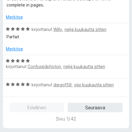
i
t
complete in pages.
o
u
i
5
Merkitse
t
/
u
A
5
kirjoittanut
Willy
,
neljä kuukautta sitten
5
r
Parfait
/
v
5
i
Merkitse
o
i
A
t
kirjoittanut
Confusedphoton
,
neljä kuukautta sitten
r
u
v
5
i
A
/
kirjoittanut
diegof59
,
viisi kuukautta sitten
o
r
5
i
v
t
i
u
Edellinen
Seuraava
o
5
i
/
Sivu 1/42
t
5
u