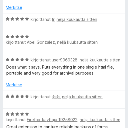
Merkitse
A
kirjoittanut
tr
,
neljä kuukautta sitten
r
v
A
i
kirjoittanut
Abel Gonzalez
,
neljä kuukautta sitten
r
o
v
i
i
t
A
kirjoittanut
user9969328
,
neljä kuukautta sitten
o
u
r
i
5
Does what it says. Puts everything in one single html file,
v
t
/
portable and very good for archival purposes.
i
u
5
o
5
Merkitse
i
/
t
A
5
kirjoittanut
肉肉
,
neljä kuukautta sitten
u
r
5
v
/
A
i
5
kirjoittanut
Firefox-käyttäjä 19258022
,
neljä kuukautta sitten
r
o
v
i
Great extension to capture reliable backups of forms