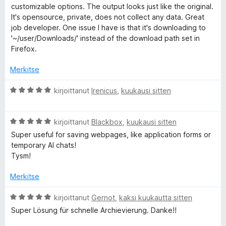
v
i
5
customizable options. The output looks just like the original.
i
t
S
/
It's opensource, private, does not collect any data. Great
o
u
5
job developer. One issue I have is that it's downloading to
i
5
'~/user/Downloads/' instead of the download path set in
i
t
/
Firefox.
u
5
n
5
Merkitse
/
g
5
A
kirjoittanut
Irenicus
,
kuukausi sitten
r
v
l
A
i
kirjoittanut
Blackbox
,
kuukausi sitten
r
o
Super useful for saving webpages, like application forms or
e
v
i
temporary AI chats!
i
t
Tysm!
F
o
u
i
5
Merkitse
i
t
/
u
5
A
kirjoittanut
Gernot
,
kaksi kuukautta sitten
5
r
l
Super Lösung für schnelle Archievierung. Danke!!
/
v