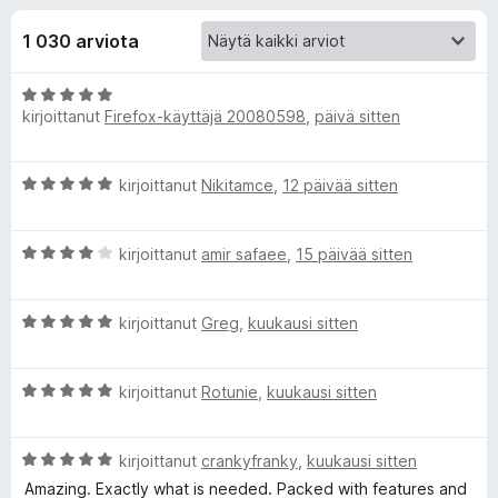
l
8
i
/
1 030 arviota
s
i
5
ä
A
o
s
kirjoittanut
Firefox-käyttäjä 20080598
,
päivä sitten
r
s
v
a
ä
i
t
A
kirjoittanut
Nikitamce
,
12 päivää sitten
o
r
o
i
v
t
A
i
kirjoittanut
amir safaee
,
15 päivää sitten
u
s
r
o
5
v
i
/
a
A
i
kirjoittanut
Greg
,
kuukausi sitten
t
5
r
o
u
v
i
5
l
A
i
kirjoittanut
Rotunie
,
kuukausi sitten
t
/
r
o
u
5
l
v
i
4
A
i
kirjoittanut
crankyfranky
,
kuukausi sitten
t
/
e
r
o
u
5
Amazing. Exactly what is needed. Packed with features and