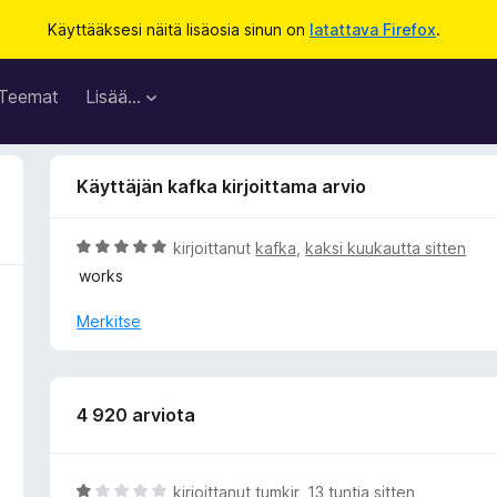
Käyttääksesi näitä lisäosia sinun on
latattava Firefox
.
Teemat
Lisää…
Käyttäjän kafka kirjoittama arvio
A
kirjoittanut
kafka
,
kaksi kuukautta sitten
r
works
v
i
Merkitse
o
i
t
u
4 920 arviota
5
/
5
A
kirjoittanut
tumkir
,
13 tuntia sitten