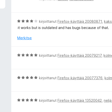
r
v
i
o
A
kirjoittanut
Firefox-käyttäjä 20080871
,
kaks
i
r
it works but is outdated and has bugs because of that.
t
v
u
i
Merkitse
1
o
/
i
5
t
A
kirjoittanut
Firefox-käyttäjä 20079217
,
kolm
u
r
4
v
/
i
5
o
A
kirjoittanut
Firefox-käyttäjä 20077376
,
kolm
i
r
t
v
u
i
5
o
A
kirjoittanut
Firefox-käyttäjä 13520042
,
neljä
/
i
r
5
t
v