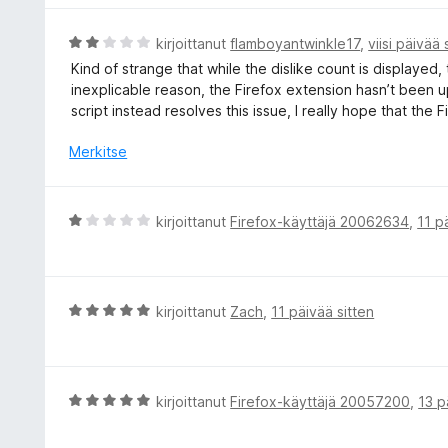
u
i
5
o
A
kirjoittanut
flamboyantwinkle17
,
viisi päivää 
/
i
r
Kind of strange that while the dislike count is displayed
5
t
v
inexplicable reason, the Firefox extension hasn’t been u
u
i
script instead resolves this issue, I really hope that the
5
o
/
i
Merkitse
5
t
u
2
A
kirjoittanut
Firefox-käyttäjä 20062634
,
11 p
/
r
5
v
i
o
A
kirjoittanut
Zach
,
11 päivää sitten
i
r
t
v
u
i
1
o
A
kirjoittanut
Firefox-käyttäjä 20057200
,
13 p
/
i
r
5
t
v