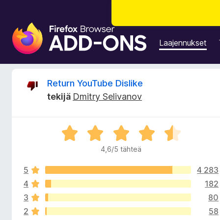
F
i
Laajennukset
r
e
f
A
Return YouTube Dislike
o
tekijä
Dmitry Selivanov
x
r
-
s
v
A
e
r
l
4,6/5 tähteä
i
v
a
i
i
5
4 283
o
o
m
i
4
182
t
e
3
80
t
u
n
2
58
4
l