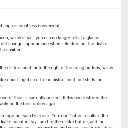
 change made it less convenient.
 icon, which means you can no longer tell at a glance
 still changes appearance when selected, but the dislike
the number.
e dislike count far to the right of the rating buttons, which
ke count (right next to the dislike icon), but shifts the
es.
ne of them is currently perfect. If this one restored the
easily be the best option again.
on together with Dislikes in YouTube™ often results in the
dislike counter stays next to the dislike button, and the
, this combination is inconsistent and sometimes breaks after