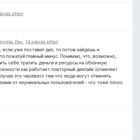
äivää sitten
группы Лес
,
14 päivää sitten
. если уже поставил диз, то потом зайдешь и
Это пожалуй главный минус. Понимаю, что ,возможно,
лить себе тратить деньги и ресурсы на облачную
рачности как работает повторный дизлайк (отменяет
случае это черевато тем что люди могут отменять
изами от неуникальных пользователей - что тоже плохо