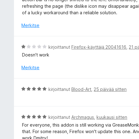
refreshing the page (the dislike icon may disappear agai
of a lucky workaround than a reliable solution.
Merkitse
A
kirjoittanut
Firefox-käyttäjä 20041616
,
21 pä
r
Doesn't work
v
i
Merkitse
o
i
t
A
kirjoittanut
Blood-Art
,
25 päivää sitten
u
r
1
v
/
i
5
o
A
kirjoittanut
Archmagus
,
kuukausi sitten
i
r
For everyone, this addon is still working via GreaseMon
t
v
that. For some reason, Firefox won't update this one. And
u
i
work Dmitry!