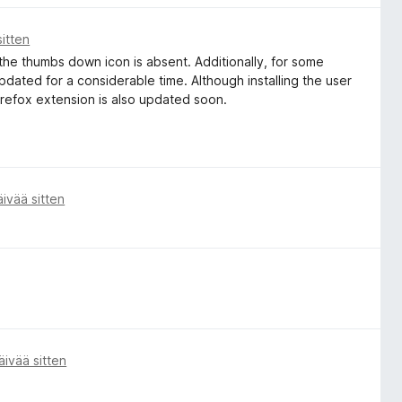
sitten
, the thumbs down icon is absent. Additionally, for some
pdated for a considerable time. Although installing the user
 Firefox extension is also updated soon.
äivää sitten
äivää sitten