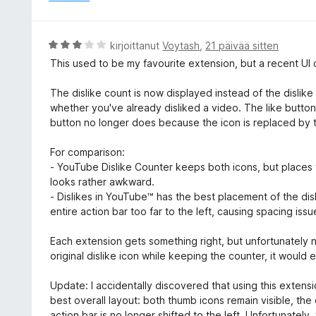
5
o
/
i
5
t
A
kirjoittanut
Voytash
,
21 päivää sitten
u
r
This used to be my favourite extension, but a recent UI
3
v
/
i
The dislike count is now displayed instead of the dislike
5
o
whether you've already disliked a video. The like button
i
button no longer does because the icon is replaced by 
t
u
For comparison:
3
- YouTube Dislike Counter keeps both icons, but places th
/
looks rather awkward.
5
- Dislikes in YouTube™ has the best placement of the disli
entire action bar too far to the left, causing spacing issu
Each extension gets something right, but unfortunately no
original dislike icon while keeping the counter, it would 
Update: I accidentally discovered that using this extensi
best overall layout: both thumb icons remain visible, the 
action bar is no longer shifted to the left. Unfortunately