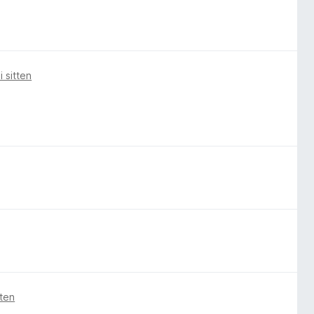
 sitten
tten