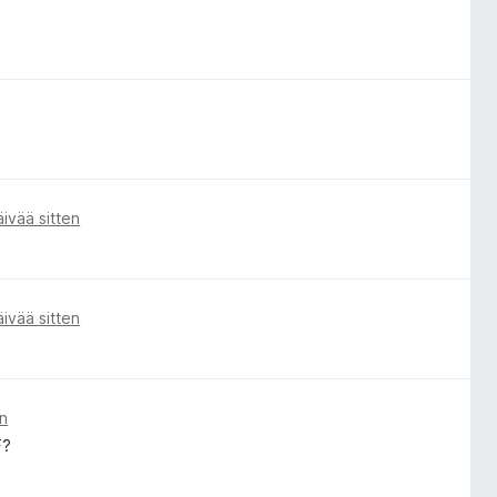
äivää sitten
äivää sitten
en
F?