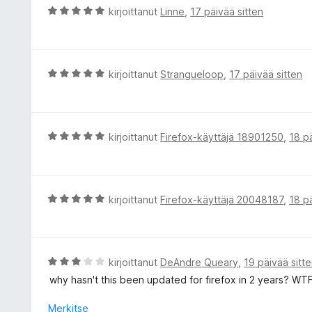
o
A
kirjoittanut
Linne
,
17 päivää sitten
i
r
t
v
u
i
5
o
A
kirjoittanut
Strangueloop
,
17 päivää sitten
/
i
r
5
t
v
u
i
5
o
A
kirjoittanut
Firefox-käyttäjä 18901250
,
18 p
/
i
r
5
t
v
u
i
5
o
A
kirjoittanut
Firefox-käyttäjä 20048187
,
18 p
/
i
r
5
t
v
u
i
5
o
A
kirjoittanut
DeAndre Queary
,
19 päivää sitt
/
i
r
why hasn't this been updated for firefox in 2 years? WT
5
t
v
u
i
Merkitse