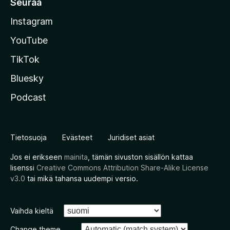
Seuraa
Instagram
YouTube
TikTok
Bluesky
Podcast
Tietosuoja
Evästeet
Juridiset asiat
Jos ei erikseen
mainita
, tämän sivuston sisällön kattaa
lisenssi
Creative Commons Attribution Share-Alike License
v3.0
tai mikä tahansa uudempi versio.
Vaihda kieltä
Change theme