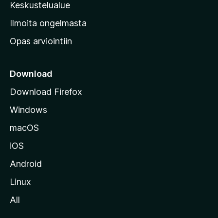
n
Keskustelualue
v
Ilmoita ongelmasta
e
Opas arviointiin
r
k
k
Download
o
Download Firefox
s
Windows
i
v
macOS
u
iOS
s
t
Android
o
Linux
l
All
l
e