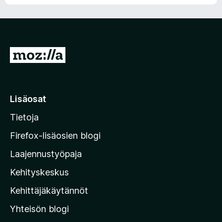
S
i
i
r
Lisäosat
r
Tietoja
y
M
Firefox-lisäosien blogi
o
Laajennustyöpaja
z
Kehityskeskus
i
l
Kehittäjäkäytännöt
l
Yhteisön blogi
a