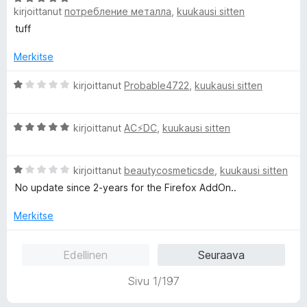
5
kirjoittanut
потребление металла
,
kuukausi sitten
r
v
tuff
i
o
Merkitse
i
t
A
kirjoittanut
Probable4722
,
kuukausi sitten
u
r
5
v
A
/
i
kirjoittanut
AC⚡️DC
,
kuukausi sitten
r
5
o
v
i
A
i
kirjoittanut
beautycosmeticsde
,
kuukausi sitten
t
r
o
u
No update since 2-years for the Firefox AddOn..
v
i
1
i
t
/
Merkitse
o
u
5
i
5
Edellinen
Seuraava
t
/
u
5
Sivu 1/197
1
/