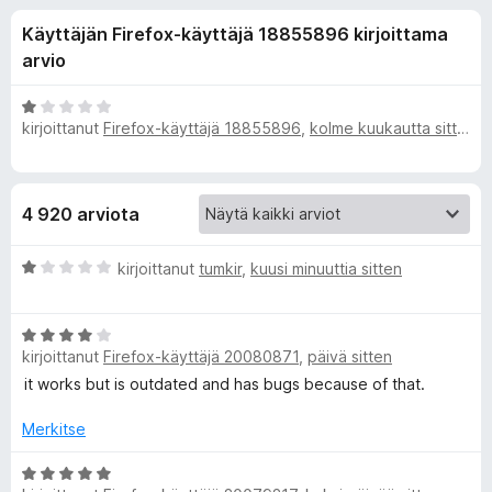
l
6
i
Käyttäjän Firefox-käyttäjä 18855896 kirjoittama
/
s
i
5
arvio
ä
o
s
A
s
kirjoittanut
Firefox-käyttäjä 18855896
,
kolme kuukautta sitten
r
a
v
ä
i
t
o
o
4 920 arviota
i
t
s
A
u
kirjoittanut
tumkir
,
kuusi minuuttia sitten
r
1
v
a
/
A
i
5
kirjoittanut
Firefox-käyttäjä 20080871
,
päivä sitten
r
o
l
v
i
it works but is outdated and has bugs because of that.
i
t
l
o
u
Merkitse
i
1
e
t
A
/