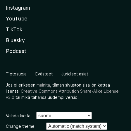
Instagram
YouTube
TikTok
Bluesky
Podcast
Tietosuoja
Evästeet
Juridiset asiat
Jos ei erikseen
mainita
, tämän sivuston sisällön kattaa
lisenssi
Creative Commons Attribution Share-Alike License
v3.0
tai mikä tahansa uudempi versio.
Vaihda kieltä
Change theme