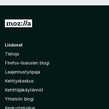
5
S
i
i
r
Lisäosat
r
Tietoja
y
M
Firefox-lisäosien blogi
o
Laajennustyöpaja
z
Kehityskeskus
i
l
Kehittäjäkäytännöt
l
Yhteisön blogi
a
n
Keskustelualue