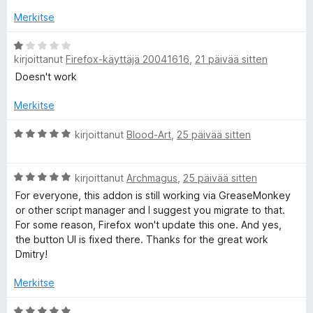
Merkitse
A
kirjoittanut
Firefox-käyttäjä 20041616
,
21 päivää sitten
r
v
Doesn't work
i
o
Merkitse
i
t
A
kirjoittanut
Blood-Art
,
25 päivää sitten
u
r
1
v
A
/
i
kirjoittanut
Archmagus
,
25 päivää sitten
r
5
o
For everyone, this addon is still working via GreaseMonkey
v
i
or other script manager and I suggest you migrate to that.
i
t
For some reason, Firefox won't update this one. And yes,
o
u
the button UI is fixed there. Thanks for the great work
i
5
Dmitry!
t
/
u
5
Merkitse
5
/
A