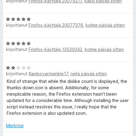
kirjoittanut
Firefox-käyttäjä 20079217
,
kaksi päivää sitten
u
r
5
4
v
R
/
i
A
5
o
e
kirjoittanut
Firefox-käyttäjä 20077376
,
kolme päivää sitten
r
i
v
t
t
i
u
A
o
5
kirjoittanut
Firefox-käyttäjä 13520042
,
kolme päivää sitten
r
i
/
u
v
t
5
i
u
r
A
o
5
kirjoittanut
flamboyantwinkle17
,
neljä päivää sitten
r
i
/
v
Kind of strange that while the dislike count is displayed, the
t
n
5
i
thumbs down icon is absent. Additionally, for some
u
o
inexplicable reason, the Firefox extension hasn’t been
5
Y
i
updated for a considerable time. Although installing the user
/
t
script instead resolves this issue, I really hope that the
5
o
u
Firefox extension is also updated soon.
2
/
Merkitse
u
5