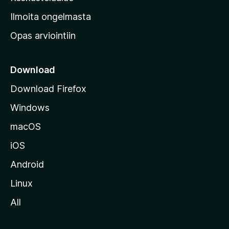
v
Ilmoita ongelmasta
e
Opas arviointiin
r
k
k
Download
o
Download Firefox
s
Windows
i
v
macOS
u
iOS
s
t
Android
o
Linux
l
All
l
e