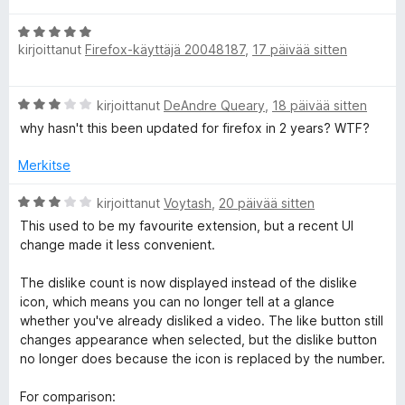
i
t
/
A
o
u
5
kirjoittanut
Firefox-käyttäjä 20048187
,
17 päivää sitten
r
i
5
v
t
/
i
u
5
A
kirjoittanut
DeAndre Queary
,
18 päivää sitten
o
5
r
i
why hasn't this been updated for firefox in 2 years? WTF?
/
v
t
5
i
u
Merkitse
o
5
i
A
/
kirjoittanut
Voytash
,
20 päivää sitten
t
r
5
This used to be my favourite extension, but a recent UI
u
v
change made it less convenient.
3
i
/
o
The dislike count is now displayed instead of the dislike
5
i
icon, which means you can no longer tell at a glance
t
whether you've already disliked a video. The like button still
u
changes appearance when selected, but the dislike button
3
no longer does because the icon is replaced by the number.
/
5
For comparison: