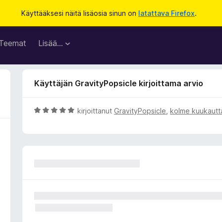
Käyttääksesi näitä lisäosia sinun on
latattava Firefox
.
Teemat
Lisää…
Käyttäjän GravityPopsicle kirjoittama arvio
A
kirjoittanut
GravityPopsicle
,
kolme kuukautta
r
v
i
o
i
t
u
5
/
5