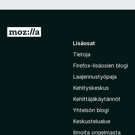
S
i
Lisäosat
i
Tietoja
r
r
Firefox-lisäosien blogi
y
Laajennustyöpaja
M
o
Kehityskeskus
z
Kehittäjäkäytännöt
i
Yhteisön blogi
l
l
Keskustelualue
a
Ilmoita ongelmasta