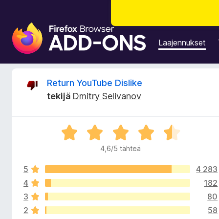
F
i
Laajennukset
r
e
f
A
Return YouTube Dislike
o
tekijä
Dmitry Selivanov
x
r
-
s
v
A
e
r
l
4,6/5 tähteä
i
v
a
i
i
5
4 283
o
o
m
i
4
182
t
e
3
80
t
u
n
2
58
4
l