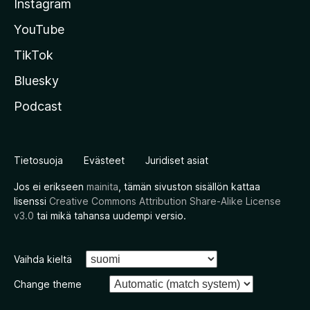
Instagram
YouTube
TikTok
Bluesky
Podcast
Tietosuoja
Evästeet
Juridiset asiat
Jos ei erikseen
mainita
, tämän sivuston sisällön kattaa
lisenssi
Creative Commons Attribution Share-Alike License
v3.0
tai mikä tahansa uudempi versio.
Vaihda kieltä
Change theme