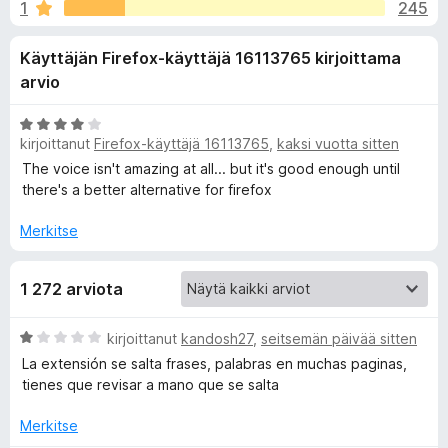
l
1
245
,
i
8
s
i
Käyttäjän Firefox-käyttäjä 16113765 kirjoittama
/
ä
5
arvio
o
s
s
A
a
ä
kirjoittanut
Firefox-käyttäjä 16113765
,
kaksi vuotta sitten
r
t
v
The voice isn't amazing at all... but it's good enough until
i
there's a better alternative for firefox
o
o
i
Merkitse
s
t
u
a
1 272 arviota
4
/
l
5
A
kirjoittanut
kandosh27
,
seitsemän päivää sitten
r
La extensión se salta frases, palabras en muchas paginas,
v
l
tienes que revisar a mano que se salta
i
o
Merkitse
e
i