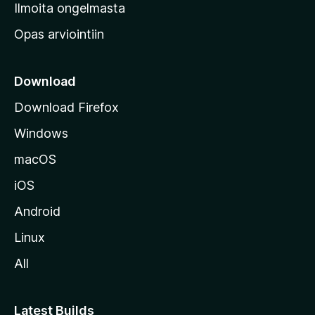
v
Ilmoita ongelmasta
e
Opas arviointiin
r
k
k
Download
o
Download Firefox
s
Windows
i
v
macOS
u
iOS
s
t
Android
o
Linux
l
All
l
e
Latest Builds