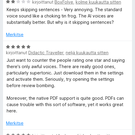
A
i
kirjoittanut
BoxFolve
,
kolme kuukautta sitten
r
o
Keeps skipping sentences - Very annoying. The standard
v
i
voice sound like a choking tin frog. The AI voices are
i
t
substantially better. But why is it skipping sentences?
o
u
i
1
Merkitse
t
/
u
5
A
2
kirjoittanut
Didactic Traveller
,
neljä kuukautta sitten
r
/
v
Just want to counter the people rating one star and saying
5
i
there's only awful voices. There are really good ones,
o
particularly supertonic. Just download them in the settings
i
and activate them. Seriously, try opening the settings
t
before review bombing.
u
5
Moreover, the native PDF support is quite good. PDFs can
/
cause trouble with this sort of software, yet it works great
5
here.
Merkitse