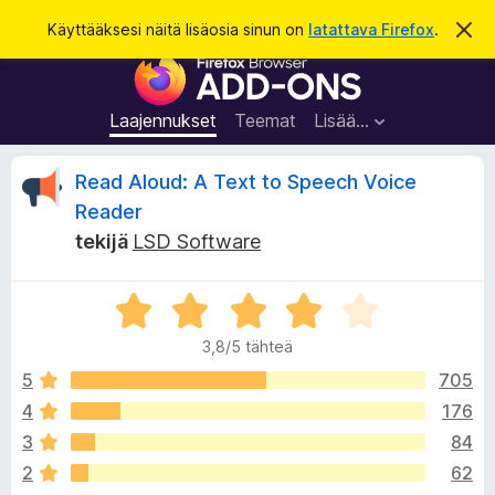
H
Kirjaudu sisään
Käyttääksesi näitä lisäosia sinun on
latattava Firefox
.
O
h
a
F
i
k
t
i
a
u
r
t
Laajennukset
Teemat
Lisää…
ä
e
m
f
ä
A
Read Aloud: A Text to Speech Voice
i
o
l
Reader
x
m
r
tekijä
LSD Software
o
-
i
s
t
v
u
e
A
s
r
l
i
3,8/5 tähteä
v
a
i
5
705
i
o
o
m
4
176
i
e
t
3
84
t
n
u
2
62
l
3