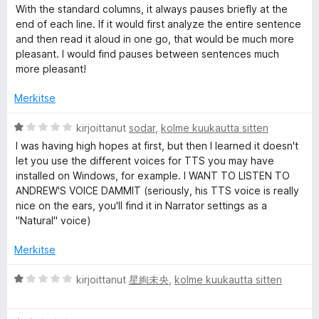
/
i
With the standard columns, it always pauses briefly at the
5
o
R
end of each line. If it would first analyze the entire sentence
i
and then read it aloud in one go, that would be much more
t
pleasant. I would find pauses between sentences much
e
u
more pleasant!
3
a
/
Merkitse
5
d
A
kirjoittanut
sodar
,
kolme kuukautta sitten
r
I was having high hopes at first, but then I learned it doesn't
v
e
let you use the different voices for TTS you may have
i
installed on Windows, for example. I WANT TO LISTEN TO
o
ANDREW'S VOICE DAMMIT (seriously, his TTS voice is really
r
i
nice on the ears, you'll find it in Narrator settings as a
t
"Natural" voice)
u
1
Merkitse
/
5
A
kirjoittanut
星絢未央
,
kolme kuukautta sitten
r
v