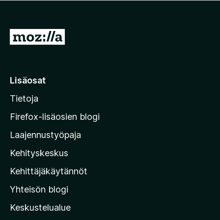
/
5
S
i
i
r
Lisäosat
r
Tietoja
y
M
Firefox-lisäosien blogi
o
Laajennustyöpaja
z
Kehityskeskus
i
l
Kehittäjäkäytännöt
l
Yhteisön blogi
a
n
Keskustelualue