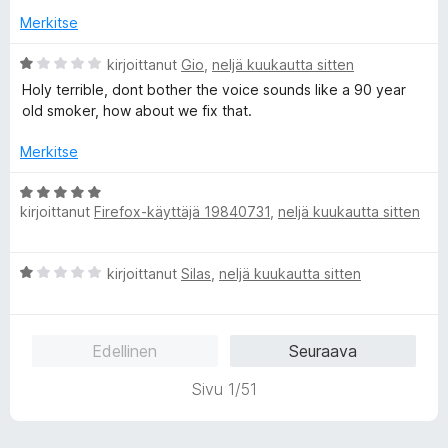
o
i
Merkitse
t
u
A
kirjoittanut
Gio
,
neljä kuukautta sitten
1
r
Holy terrible, dont bother the voice sounds like a 90 year
/
v
old smoker, how about we fix that.
5
i
o
Merkitse
i
t
A
u
kirjoittanut
Firefox-käyttäjä 19840731
,
neljä kuukautta sitten
r
1
v
/
i
A
5
kirjoittanut
Silas
,
neljä kuukautta sitten
o
r
i
v
t
i
u
Edellinen
Seuraava
o
5
i
/
Sivu 1/51
t
5
u
1