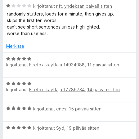
t
A
kirjoittanut
rift
,
yhdeksän päivää sitten
R
u
r
randomly stutters, loads for a minute, then gives up.
1
v
skips the first ten words.
e
/
i
can't see short sentences unless highlighted.
5
o
worse than useless.
i
a
t
Merkitse
u
d
1
A
/
kirjoittanut
Firefox-käyttäjä 14934088
,
11 päivää sitten
r
A
5
v
i
A
l
o
kirjoittanut
Firefox-käyttäjä 17789734
,
14 päivää sitten
r
i
v
t
o
i
u
A
kirjoittanut
enes
,
15 päivää sitten
o
5
u
r
i
/
v
t
5
A
i
kirjoittanut
Syd
,
19 päivää sitten
d
u
r
o
5