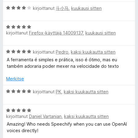
v
i
/
:
A
i
kirjoittanut
斗小马
,
kuukausi sitten
t
5
r
o
u
A
v
i
5
A
i
t
/
kirjoittanut
Firefox-käyttäjä 14009137
,
kuukausi sitten
r
o
T
u
5
v
i
5
i
t
/
e
A
kirjoittanut
Pedro
,
kaksi kuukautta sitten
o
u
5
r
i
4
A ferramenta é simples e prática, isso é ótimo, mas eu
x
v
t
/
também adoraria poder mexer na velocidade do texto
i
u
5
o
t
5
Merkitse
i
/
t
A
5
kirjoittanut
PK
,
kaksi kuukautta sitten
t
u
r
5
v
o
/
A
i
5
kirjoittanut
Daniel Vartanian
,
kaksi kuukautta sitten
r
o
S
v
i
Amazing! Who needs Speechify when you can use OpenAI
i
t
voices directly!
o
u