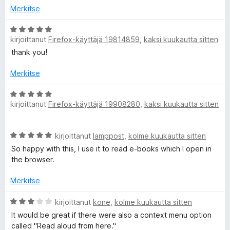
p
i
5
Merkitse
t
/
e
u
A
5
kirjoittanut
Firefox-käyttäjä 19814859
,
kaksi kuukautta sitten
5
r
e
/
v
thank you!
5
i
o
c
Merkitse
i
t
A
h
kirjoittanut
Firefox-käyttäjä 19908280
,
kaksi kuukautta sitten
u
r
5
v
V
/
i
A
kirjoittanut
lamppost
,
kolme kuukautta sitten
5
o
r
o
i
So happy with this, I use it to read e-books which I open in
v
t
the browser.
i
u
i
o
5
Merkitse
i
/
c
t
A
5
kirjoittanut
kone
,
kolme kuukautta sitten
u
r
It would be great if there were also a context menu option
e
5
v
called "Read aloud from here."