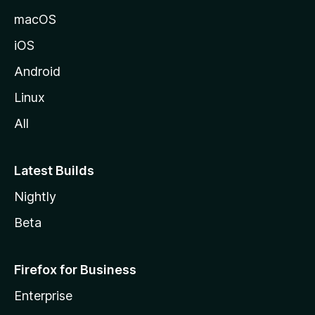
v
macOS
u
iOS
s
t
Android
o
Linux
l
All
l
e
Latest Builds
Nightly
Beta
Firefox for Business
Enterprise