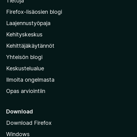
Tietoja
y
M
Firefox-lisäosien blogi
o
Laajennustyöpaja
z
Kehityskeskus
i
l
Kehittäjäkäytännöt
l
Yhteisön blogi
a
n
Keskustelualue
v
Ilmoita ongelmasta
e
Opas arviointiin
r
k
k
Download
o
Download Firefox
s
Windows
i