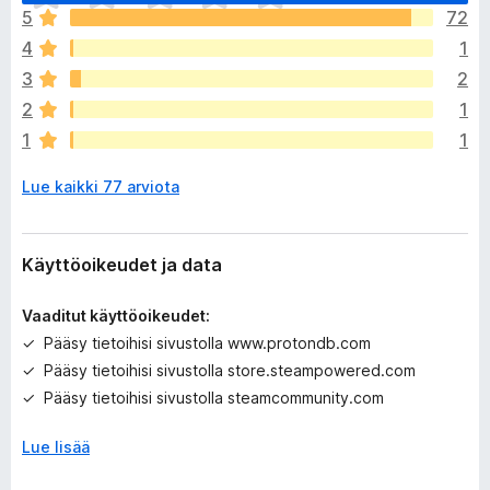
i
5
72
v
4
1
i
e
3
2
l
2
1
ä
1
1
a
r
Lue kaikki 77 arviota
v
i
o
i
Käyttöoikeudet ja data
t
a
Vaaditut käyttöoikeudet:
Pääsy tietoihisi sivustolla www.protondb.com
Pääsy tietoihisi sivustolla store.steampowered.com
Pääsy tietoihisi sivustolla steamcommunity.com
Lue lisää