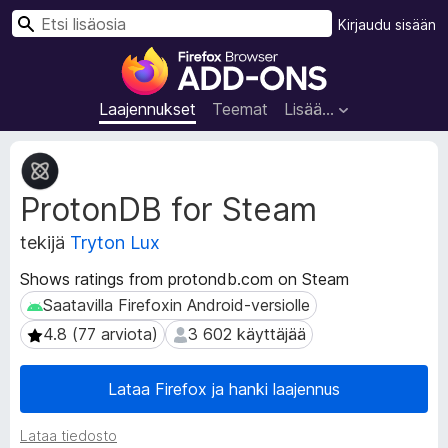
H
Kirjaudu sisään
a
F
k
i
u
r
Laajennukset
Teemat
Lisää…
e
f
L
o
a
ProtonDB for Steam
a
x
j
-
tekijä
Tryton Lux
e
s
n
e
Shows ratings from protondb.com on Steam
n
l
Saatavilla Firefoxin Android-versiolle
Saatavilla Firefoxin Android-versiolle
u
a
k
4.8 (77 arviota)
3 602 käyttäjää
4.8 (77 arviota)
3 602 käyttäjää
i
s
e
m
Lataa Firefox ja hanki laajennus
n
e
m
n
e
Lataa tiedosto
l