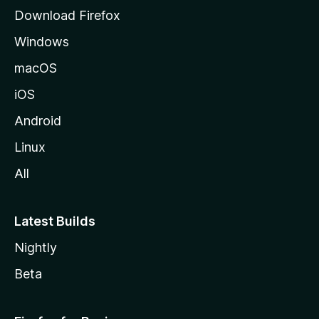
o
Download Firefox
s
Windows
i
v
macOS
u
iOS
s
t
Android
o
Linux
l
All
l
e
Latest Builds
Nightly
Beta