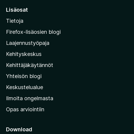
r
Lisäosat
r
Tietoja
y
M
Firefox-lisäosien blogi
o
Laajennustyöpaja
z
Kehityskeskus
i
l
Kehittäjäkäytännöt
l
Yhteisön blogi
a
n
Keskustelualue
v
Ilmoita ongelmasta
e
Opas arviointiin
r
k
k
Download