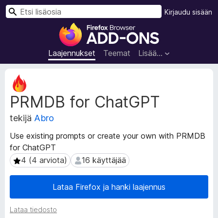
H
Kirjaudu sisään
a
F
k
i
u
r
Laajennukset
Teemat
Lisää…
e
f
L
o
a
PRMDB for ChatGPT
a
x
j
-
tekijä
Abro
e
s
n
e
Use existing prompts or create your own with PRMDB
n
l
for ChatGPT
u
a
k
4 (4 arviota)
16 käyttäjää
4 (4 arviota)
16 käyttäjää
i
s
e
m
Lataa Firefox ja hanki laajennus
n
e
m
n
Lataa tiedosto
e
l