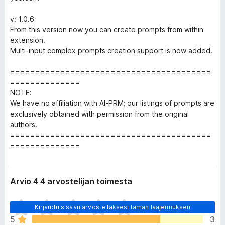
v: 1.0.6
From this version now you can create prompts from within
extension.
Multi-input complex prompts creation support is now added.
========================================
==============
NOTE:
We have no affiliation with AI-PRM; our listings of prompts are
exclusively obtained with permission from the original
authors.
========================================
==============
Arvio 4 4 arvostelijan toimesta
E
Kirjaudu sisään arvostellaksesi tämän laajennuksen
i
5
3