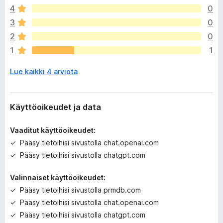
v
4
0
i
e
3
0
l
2
0
ä
1
1
a
r
Lue kaikki 4 arviota
v
i
o
i
Käyttöoikeudet ja data
t
a
Vaaditut käyttöoikeudet:
Pääsy tietoihisi sivustolla chat.openai.com
Pääsy tietoihisi sivustolla chatgpt.com
Valinnaiset käyttöoikeudet:
Pääsy tietoihisi sivustolla prmdb.com
Pääsy tietoihisi sivustolla chat.openai.com
Pääsy tietoihisi sivustolla chatgpt.com