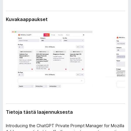
t
i
a
s
t
Kuvakaappaukset
ä
i
e
o
d
s
o
a
t
t
Tietoja tästä laajennuksesta
Introducing the ChatGPT Private Prompt Manager for Mozilla