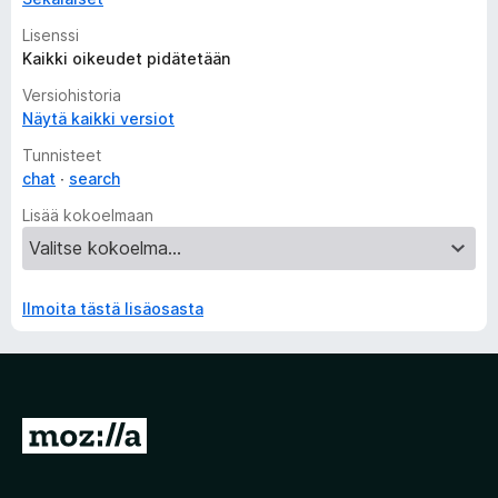
Lisenssi
Kaikki oikeudet pidätetään
Versiohistoria
Näytä kaikki versiot
Tunnisteet
chat
search
Lisää kokoelmaan
Ilmoita tästä lisäosasta
S
i
i