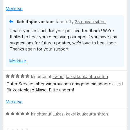
i
o
Merkitse
i
t
Kehittäjän vastaus
lähetetty
25 päivää sitten
u
Thank you so much for your positive feedback! We’re
5
thrilled to hear you’re enjoying our app. If you have any
/
suggestions for future updates, we’d love to hear them.
5
Thanks again for your support!
Merkitse
A
kirjoittanut
swine
,
kaksi kuukautta sitten
r
Guter Service, aber wir brauchen dringend ein höheres Limit
v
für kostenlose Aliase. Bitte ändern!
i
o
Merkitse
i
t
A
kirjoittanut
Lukas
,
kaksi kuukautta sitten
u
r
5
v