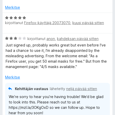
t
/
u
5
Merkitse
F
2
/
A
i
5
kirjoittanut
Firefox-käyttäjä 20073070
,
kuusi päivää sitten
r
v
r
i
A
kirjoittanut
anon
,
kahdeksan päivää sitten
o
r
e
i
Just signed up, probably works great but even before I've
v
t
had a chance to use it, I'm already disappointed by the
i
u
misleading advertising. From the welcome email: "As a
f
o
5
⁨Firefox⁩ user, you get ⁨50⁩ email masks for free." But from the
i
/
management page: "4/5 masks available."
o
t
5
u
Merkitse
3
x
/
Kehittäjän vastaus
lähetetty
neljä päivää sitten
5
R
We’re sorry to hear you’re having trouble! We’d be glad
to look into this. Please reach out to us at
e
https://mzl.la/3OKgOxD so we can follow up. Hope to
hear from you soon!