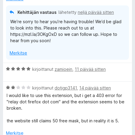
Kehittäjän vastaus
lähetetty
neljä päivää sitten
We’re sorry to hear you’re having trouble! We’d be glad
to look into this. Please reach out to us at
https://mzl.la/3OKgOxD so we can follow up. Hope to
hear from you soon!
Merkitse
A
kirjoittanut
zamioein
,
11 päivää sitten
r
v
A
i
kirjoittanut
dotjgp3141
,
14 päivää sitten
r
o
I would like to use this extension, but i get a 403 error for
v
i
"relay dot firefox dot com" and the extension seems to be
i
t
broken.
o
u
i
5
the website still claims 50 free mask, but in reality it is 5.
t
/
u
5
Merkitse