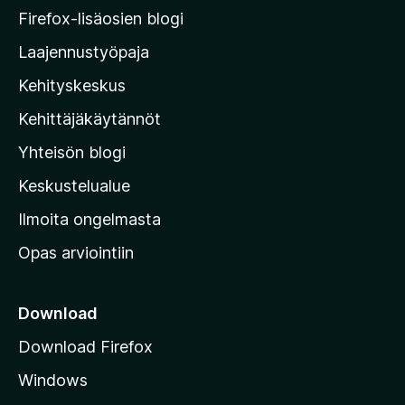
M
Firefox-lisäosien blogi
o
Laajennustyöpaja
z
Kehityskeskus
i
l
Kehittäjäkäytännöt
l
Yhteisön blogi
a
n
Keskustelualue
v
Ilmoita ongelmasta
e
Opas arviointiin
r
k
k
Download
o
Download Firefox
s
Windows
i