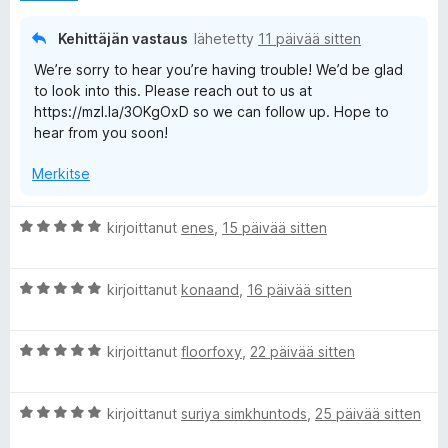
2
/
Kehittäjän vastaus
lähetetty
11 päivää sitten
5
We’re sorry to hear you’re having trouble! We’d be glad
to look into this. Please reach out to us at
https://mzl.la/3OKgOxD so we can follow up. Hope to
hear from you soon!
Merkitse
A
kirjoittanut
enes
,
15 päivää sitten
r
v
A
i
kirjoittanut
konaand
,
16 päivää sitten
r
o
v
i
A
i
kirjoittanut
floorfoxy
,
22 päivää sitten
t
r
o
u
v
i
5
A
i
kirjoittanut
suriya simkhuntods
,
25 päivää sitten
t
/
r
o
u
5