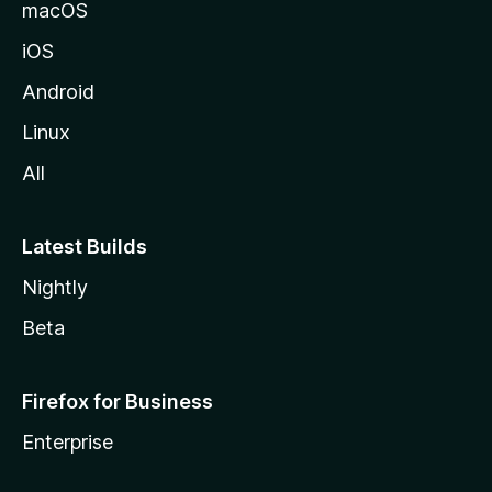
v
macOS
u
iOS
s
t
Android
o
Linux
l
All
l
e
Latest Builds
Nightly
Beta
Firefox for Business
Enterprise