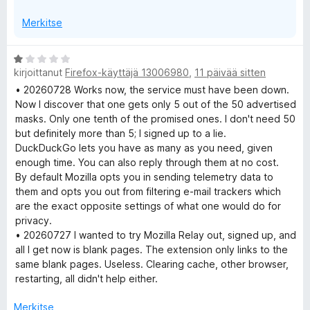
l
Merkitse
a
A
kirjoittanut
Firefox-käyttäjä 13006980
,
11 päivää sitten
r
y
v
• 20260728 Works now, the service must have been down.
i
Now I discover that one gets only 5 out of the 50 advertised
o
masks. Only one tenth of the promised ones. I don't need 50
i
but definitely more than 5; I signed up to a lie.
t
DuckDuckGo lets you have as many as you need, given
u
enough time. You can also reply through them at no cost.
1
By default Mozilla opts you in sending telemetry data to
/
them and opts you out from filtering e-mail trackers which
5
are the exact opposite settings of what one would do for
privacy.
• 20260727 I wanted to try Mozilla Relay out, signed up, and
all I get now is blank pages. The extension only links to the
same blank pages. Useless. Clearing cache, other browser,
restarting, all didn't help either.
Merkitse