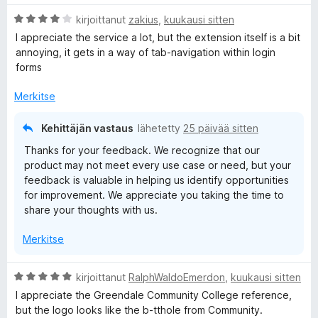
v
i
5
A
i
kirjoittanut
zakius
,
kuukausi sitten
t
/
r
o
u
5
I appreciate the service a lot, but the extension itself is a bit
v
i
5
annoying, it gets in a way of tab-navigation within login
i
t
/
forms
o
u
5
i
5
Merkitse
t
/
u
5
Kehittäjän vastaus
lähetetty
25 päivää sitten
4
Thanks for your feedback. We recognize that our
/
product may not meet every use case or need, but your
5
feedback is valuable in helping us identify opportunities
for improvement. We appreciate you taking the time to
share your thoughts with us.
Merkitse
A
kirjoittanut
RalphWaldoEmerdon
,
kuukausi sitten
r
I appreciate the Greendale Community College reference,
v
but the logo looks like the b-tthole from Community.