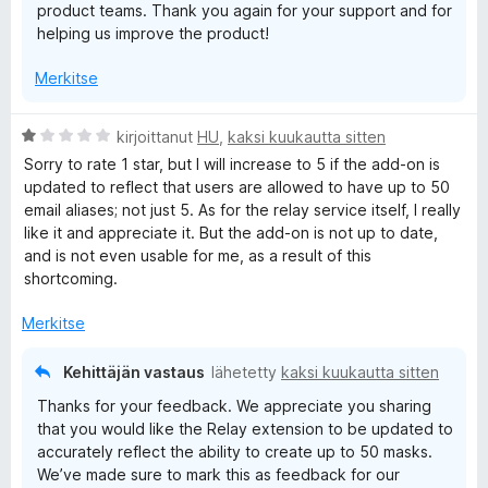
product teams. Thank you again for your support and for
helping us improve the product!
Merkitse
A
kirjoittanut
HU
,
kaksi kuukautta sitten
r
Sorry to rate 1 star, but I will increase to 5 if the add-on is
v
updated to reflect that users are allowed to have up to 50
i
email aliases; not just 5. As for the relay service itself, I really
o
like it and appreciate it. But the add-on is not up to date,
i
and is not even usable for me, as a result of this
t
shortcoming.
u
1
Merkitse
/
5
Kehittäjän vastaus
lähetetty
kaksi kuukautta sitten
Thanks for your feedback. We appreciate you sharing
that you would like the Relay extension to be updated to
accurately reflect the ability to create up to 50 masks.
We’ve made sure to mark this as feedback for our