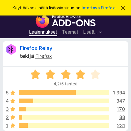
H
Kirjaudu sisään
Käyttääksesi näitä lisäosia sinun on
latattava Firefox
.
O
h
a
F
i
k
t
i
a
u
r
t
Laajennukset
Teemat
Lisää…
ä
e
m
f
ä
A
Firefox Relay
i
o
l
tekijä
Firefox
x
m
r
o
-
i
A
s
t
v
u
r
e
s
4,2/5 tähteä
v
l
i
i
5
1 394
a
o
4
347
i
o
i
m
3
170
t
e
u
t
2
88
4
n
1
231
,
l