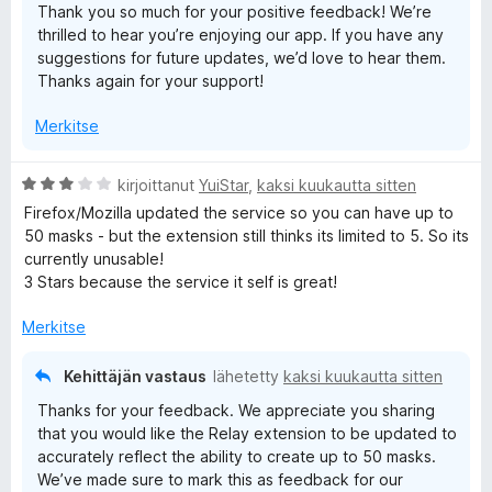
Thank you so much for your positive feedback! We’re
5
thrilled to hear you’re enjoying our app. If you have any
/
suggestions for future updates, we’d love to hear them.
5
Thanks again for your support!
Merkitse
A
kirjoittanut
YuiStar
,
kaksi kuukautta sitten
r
Firefox/Mozilla updated the service so you can have up to
v
50 masks - but the extension still thinks its limited to 5. So its
i
currently unusable!
o
3 Stars because the service it self is great!
i
t
Merkitse
u
3
Kehittäjän vastaus
lähetetty
kaksi kuukautta sitten
/
Thanks for your feedback. We appreciate you sharing
5
that you would like the Relay extension to be updated to
accurately reflect the ability to create up to 50 masks.
We’ve made sure to mark this as feedback for our