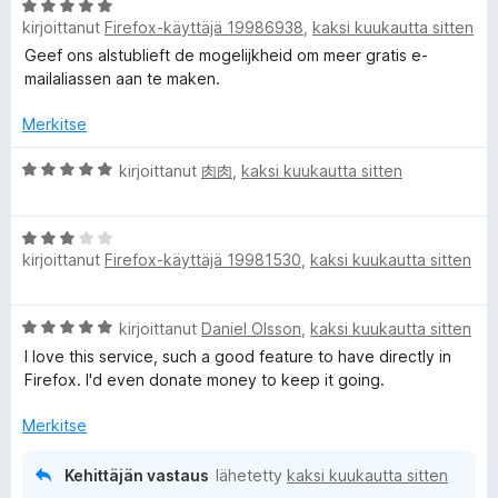
/
A
i
5
kirjoittanut
Firefox-käyttäjä 19986938
,
kaksi kuukautta sitten
r
o
v
i
Geef ons alstublieft de mogelijkheid om meer gratis e-
i
t
mailaliassen aan te maken.
o
u
i
5
Merkitse
t
/
u
A
5
kirjoittanut
肉肉
,
kaksi kuukautta sitten
5
r
/
v
A
5
i
kirjoittanut
Firefox-käyttäjä 19981530
,
kaksi kuukautta sitten
r
o
v
i
i
t
A
kirjoittanut
Daniel Olsson
,
kaksi kuukautta sitten
o
u
r
i
5
I love this service, such a good feature to have directly in
v
t
/
Firefox. I'd even donate money to keep it going.
i
u
5
o
3
Merkitse
i
/
t
5
Kehittäjän vastaus
lähetetty
kaksi kuukautta sitten
u