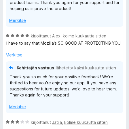
product teams. Thank you again for your support and for
helping us improve the product!
Merkitse
A
kirjoittanut
Alex
,
kolme kuukautta sitten
r
i have to say that Mozilla's SO GOOD AT PROTECTING YOU
v
i
Merkitse
o
i
Kehittäjän vastaus
lähetetty
kaksi kuukautta sitten
t
Thank you so much for your positive feedback! We’re
u
thrilled to hear you’re enjoying our app. If you have any
5
suggestions for future updates, we’d love to hear them.
/
Thanks again for your support!
5
Merkitse
A
kirjoittanut
Jatila
,
kolme kuukautta sitten
r