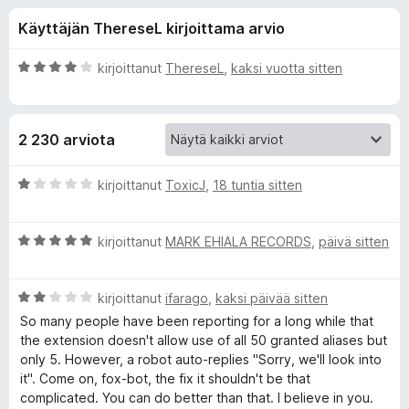
l
2
i
Käyttäjän ThereseL kirjoittama arvio
/
s
i
5
ä
A
kirjoittanut
ThereseL
,
kaksi vuotta sitten
o
s
r
s
v
i
a
ä
2 230 arviota
o
t
i
o
t
A
kirjoittanut
ToxicJ
,
18 tuntia sitten
u
r
s
4
v
/
A
i
kirjoittanut
MARK EHIALA RECORDS
,
päivä sitten
5
r
o
a
v
i
A
i
kirjoittanut
ifarago
,
kaksi päivää sitten
t
l
r
o
u
So many people have been reporting for a long while that
v
i
1
the extension doesn't allow use of all 50 granted aliases but
l
i
t
/
only 5. However, a robot auto-replies "Sorry, we'll look into
o
u
5
it". Come on, fox-bot, the fix it shouldn't be that
e
i
5
complicated. You can do better than that. I believe in you.