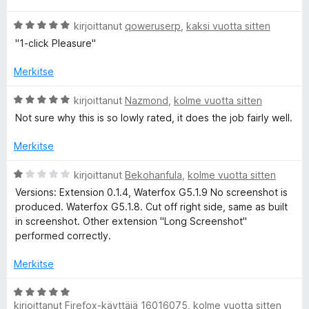
4
n
v
i
/
A
i
kirjoittanut
qoweruserp
,
kaksi vuotta sitten
t
5
r
o
u
s
"1-click Pleasure"
v
i
1
i
t
/
Merkitse
h
o
u
5
i
4
A
kirjoittanut
Nazmond
,
kolme vuotta sitten
o
t
/
r
Not sure why this is so lowly rated, it does the job fairly well.
u
5
v
5
t
i
Merkitse
/
o
5
i
A
kirjoittanut
Bekohanfula
,
kolme vuotta sitten
t
r
Versions: Extension 0.1.4, Waterfox G5.1.9 No screenshot is
u
v
produced. Waterfox G5.1.8. Cut off right side, same as built
5
i
in screenshot. Other extension "Long Screenshot"
/
o
performed correctly.
5
i
t
Merkitse
u
1
A
/
kirjoittanut
Firefox-käyttäjä 16016075
,
kolme vuotta sitten
r