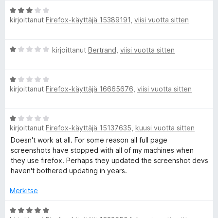
i
t
/
A
o
u
5
kirjoittanut
Firefox-käyttäjä 15389191
,
viisi vuotta sitten
r
i
1
v
t
/
i
u
5
A
kirjoittanut
Bertrand
,
viisi vuotta sitten
o
5
r
i
/
v
t
5
A
i
u
kirjoittanut
Firefox-käyttäjä 16665676
,
viisi vuotta sitten
r
o
3
v
i
/
i
t
5
A
o
u
kirjoittanut
Firefox-käyttäjä 15137635
,
kuusi vuotta sitten
r
i
1
v
Doesn't work at all. For some reason all full page
t
/
i
screenshots have stopped with all of my machines when
u
5
o
they use firefox. Perhaps they updated the screenshot devs
1
i
haven't bothered updating in years.
/
t
5
u
Merkitse
1
/
A