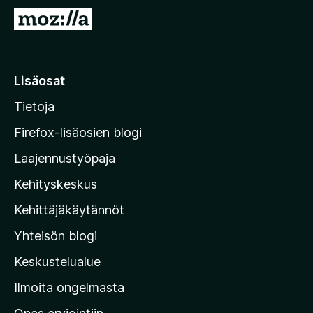
S
i
i
r
Lisäosat
r
Tietoja
y
M
Firefox-lisäosien blogi
o
Laajennustyöpaja
z
Kehityskeskus
i
l
Kehittäjäkäytännöt
l
Yhteisön blogi
a
n
Keskustelualue
v
Ilmoita ongelmasta
e