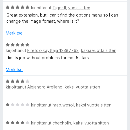
5
i
A
kirjoittanut
Tiger II
,
vuosi sitten
o
P
r
i
Great extension, but I can't find the options menu so I can
v
t
change the image format, where is it?
a
i
u
o
5
Merkitse
g
i
/
t
A
5
u
kirjoittanut
e
Firefox-käyttäjä 12387763
,
kaksi vuotta sitten
r
5
v
did its job without problems for me. 5 stars
/
i
S
5
o
Merkitse
i
c
t
A
kirjoittanut
Alejandro Arellano
,
kaksi vuotta sitten
u
r
r
5
v
/
i
A
kirjoittanut
hrab.wesol
,
kaksi vuotta sitten
5
o
e
r
i
v
t
e
A
i
kirjoittanut
checholin
,
kaksi vuotta sitten
u
r
o