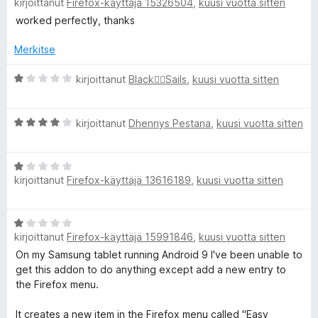
kirjoittanut
Firefox-käyttäjä 15326504
,
kuusi vuotta sitten
5
r
v
worked perfectly, thanks
i
o
Merkitse
i
t
A
kirjoittanut
Black🏴‍☠️Sails
,
kuusi vuotta sitten
u
r
5
v
A
/
i
kirjoittanut
Dhennys Pestana
,
kuusi vuotta sitten
r
5
o
v
i
A
i
t
kirjoittanut
Firefox-käyttäjä 13616189
,
kuusi vuotta sitten
r
o
u
v
i
1
i
t
/
A
o
u
5
kirjoittanut
Firefox-käyttäjä 15991846
,
kuusi vuotta sitten
r
i
4
v
On my Samsung tablet running Android 9 I've been unable to
t
/
i
get this addon to do anything except add a new entry to
u
5
o
the Firefox menu.
1
i
/
t
It creates a new item in the Firefox menu called "Easy
5