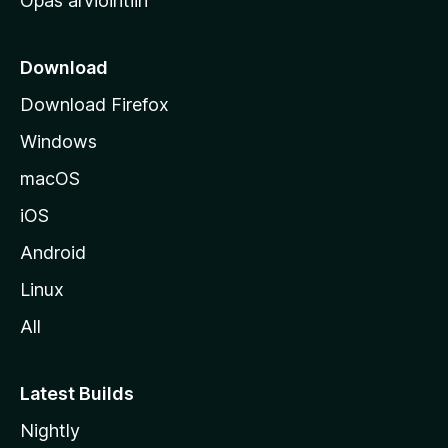
Opas arviointiin
r
k
k
Download
o
Download Firefox
s
Windows
i
v
macOS
u
iOS
s
t
Android
o
Linux
l
All
l
e
Latest Builds
Nightly