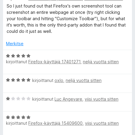
5
v
So I just found out that Firefox's own screenshot tool can
i
screenshot an entire webpage at once (try right clicking
o
your toolbar and hitting "Customize Toolbar"), but for what
i
it's worth, this is the only third-party addon that I found that
t
could do it just as well.
u
5
Merkitse
/
5
A
kirjoittanut
Firefox-käyttäjä 17401271
,
neljä vuotta sitten
r
v
i
A
kirjoittanut
oxlo
,
neljä vuotta sitten
o
r
i
v
t
A
i
kirjoittanut
Luc Angevare
,
viisi vuotta sitten
u
r
o
5
v
i
/
A
i
t
5
kirjoittanut
Firefox-käyttäjä 15409600
,
viisi vuotta sitten
r
o
u
v
i
5