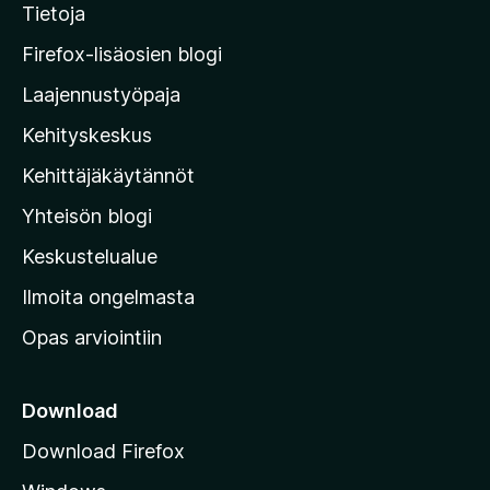
Tietoja
y
o
M
Firefox-lisäosien blogi
o
m
Laajennustyöpaja
z
Kehityskeskus
i
n
l
Kehittäjäkäytännöt
i
l
Yhteisön blogi
a
b
n
Keskustelualue
v
Ilmoita ongelmasta
a
e
Opas arviointiin
r
r
k
k
Download
o
Download Firefox
s