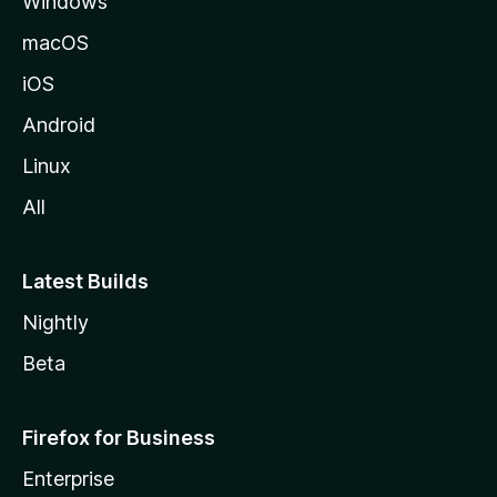
Windows
i
v
macOS
u
iOS
s
t
Android
o
Linux
l
All
l
e
Latest Builds
Nightly
Beta
Firefox for Business
Enterprise