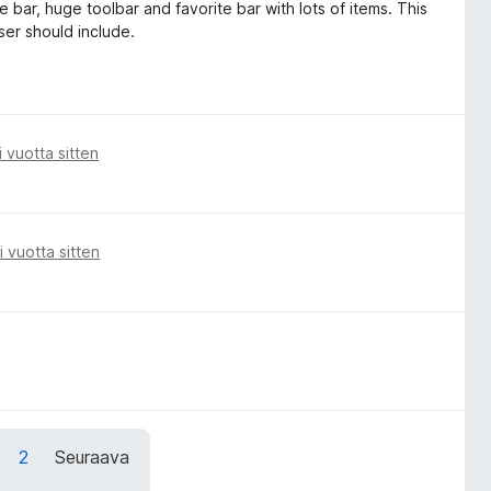
de bar, huge toolbar and favorite bar with lots of items. This
ser should include.
i vuotta sitten
i vuotta sitten
2
Seuraava