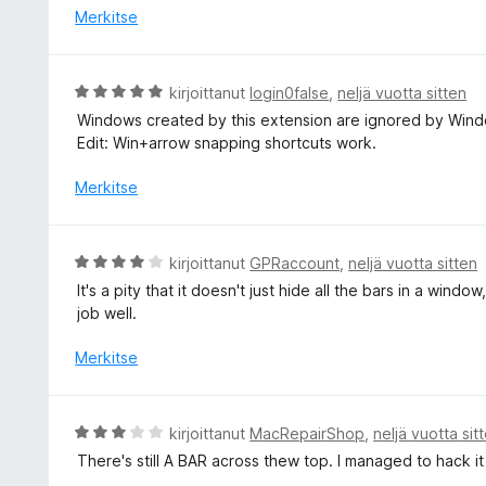
/
i
Merkitse
5
t
u
4
A
kirjoittanut
login0false
,
neljä vuotta sitten
/
r
Windows created by this extension are ignored by Wind
5
v
Edit: Win+arrow snapping shortcuts work.
i
o
Merkitse
i
t
u
A
kirjoittanut
GPRaccount
,
neljä vuotta sitten
5
r
It's a pity that it doesn't just hide all the bars in a wind
/
v
job well.
5
i
o
Merkitse
i
t
u
A
kirjoittanut
MacRepairShop
,
neljä vuotta sit
4
r
There's still A BAR across thew top. I managed to hack it 
/
v