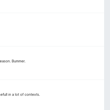
 reason. Bummer.
full in a lot of contexts.