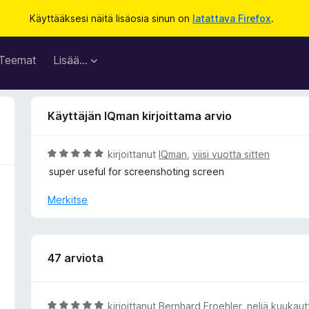
Käyttääksesi näitä lisäosia sinun on
latattava Firefox
.
Teemat
Lisää…
Käyttäjän IQman kirjoittama arvio
A
kirjoittanut
IQman
,
viisi vuotta sitten
r
super useful for screenshoting screen
v
i
Merkitse
o
i
t
u
47 arviota
5
/
5
A
kirjoittanut
Bernhard Froehler
,
neljä kuukaut