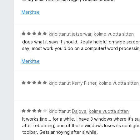
5
o
/
i
Merkitse
5
t
u
5
A
kirjoittanut
jetzerwar
,
kolme vuotta sitten
/
r
does what it says it should. Really helpful on wide scre
5
v
say, most work you'd do on a computer! word processin
i
o
Merkitse
i
t
u
A
kirjoittanut
Kerry Fisher
,
kolme vuotta sitten
5
r
/
v
5
i
o
A
kirjoittanut
Dajova
,
kolme vuotta sitten
i
r
It works fine... for a while. I have 3 windows where it's
t
v
after rebooting, one of those windows loses its configur
u
i
toolbar. Gets annoying after a while.
5
o