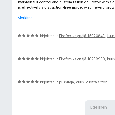
v
maintain full control and customization of Firefox with si
u
i
is effectively a distraction-free mode, which every brow
5
o
/
i
Merkitse
5
t
u
5
A
kirjoittanut
Firefox-käyttäjä 15020843
,
kuus
/
r
5
v
i
o
A
kirjoittanut
Firefox-käyttäjä 16258950
,
kuus
i
r
t
v
u
i
5
o
A
kirjoittanut
pussitaja
,
kuusi vuotta sitten
/
i
r
5
t
v
u
i
5
o
Edellinen
1
/
i
5
t