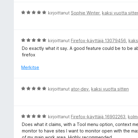
/
i
5
t
A
kirjoittanut
Sophie Winter
,
kaksi vuotta sitte
u
r
3
v
/
i
5
o
A
kirjoittanut
Firefox-käyttäjä 13079456
,
kaks
i
r
Do exactly what it say. A good feature could be to be a
t
v
firefox
u
i
5
o
Merkitse
/
i
5
t
u
A
kirjoittanut
ator-dev
,
kaksi vuotta sitten
5
r
/
v
5
i
o
A
kirjoittanut
Firefox-käyttäjä 16902263
,
kolm
i
r
Does what it claims, with a Tool menu option, context menu
t
v
monitor to have sites I want to monitor open with the ma
u
i
of my main work area. Highly recommended.