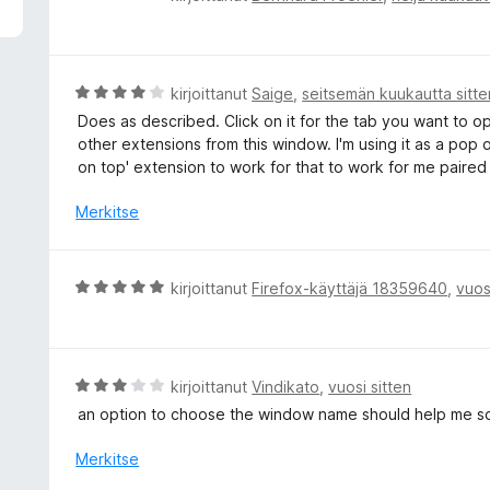
r
v
i
o
A
kirjoittanut
Saige
,
seitsemän kuukautta sitte
i
r
Does as described. Click on it for the tab you want to op
t
v
other extensions from this window. I'm using it as a pop o
u
i
on top' extension to work for that to work for me paired
5
o
/
i
Merkitse
5
t
u
4
A
kirjoittanut
Firefox-käyttäjä 18359640
,
vuos
/
r
5
v
i
o
A
kirjoittanut
Vindikato
,
vuosi sitten
i
r
an option to choose the window name should help me so
t
v
u
i
Merkitse
5
o