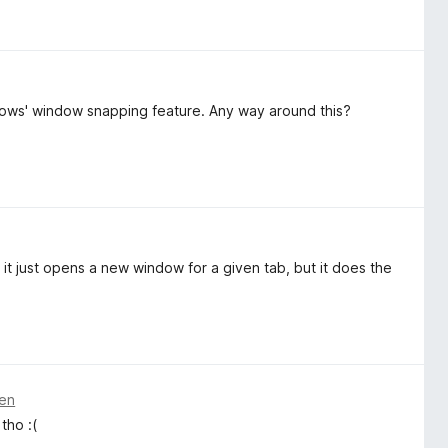
ows' window snapping feature. Any way around this?
ow, it just opens a new window for a given tab, but it does the
ten
tho :(