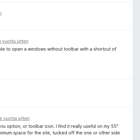
n
i vuotta sitten
ble to open a windows without toolbar with a shortcut of
e vuotta sitten
 option, or toolbar icon. I find it really useful on my 55"
ximum space for the site, tucked off the one or other side