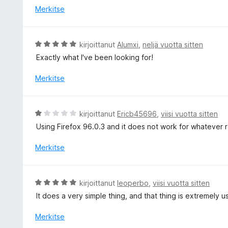
5
i
Merkitse
o
i
t
A
kirjoittanut
Alumxi
,
neljä vuotta sitten
u
r
Exactly what I've been looking for!
3
v
/
i
Merkitse
5
o
i
t
A
kirjoittanut
Ericb45696
,
viisi vuotta sitten
u
r
Using Firefox 96.0.3 and it does not work for whatever
5
v
/
i
Merkitse
5
o
i
t
A
kirjoittanut
leoperbo
,
viisi vuotta sitten
u
r
It does a very simple thing, and that thing is extremely use
1
v
/
i
Merkitse
5
o