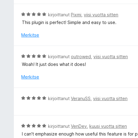
i
t
A
kirjoittanut
Pixmi
,
viisi vuotta sitten
u
r
This plugin is perfect! Simple and easy to use.
5
v
/
i
Merkitse
5
o
i
t
A
kirjoittanut
outrowed
,
viisi vuotta sitten
u
r
Woah! It just does what it does!
5
v
/
i
Merkitse
5
o
i
t
A
kirjoittanut
VeranuSS
,
viisi vuotta sitten
u
r
5
v
/
i
5
o
A
kirjoittanut
VenDev
,
kuusi vuotta sitten
i
r
I can't emphasize enough how useful this feature is for 
t