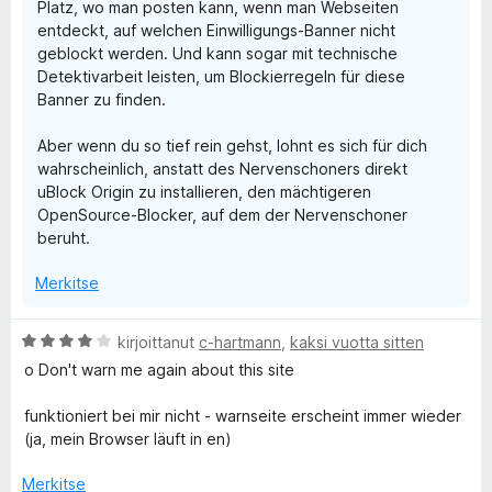
Platz, wo man posten kann, wenn man Webseiten
entdeckt, auf welchen Einwilligungs-Banner nicht
geblockt werden. Und kann sogar mit technische
Detektivarbeit leisten, um Blockierregeln für diese
Banner zu finden.
Aber wenn du so tief rein gehst, lohnt es sich für dich
wahrscheinlich, anstatt des Nervenschoners direkt
uBlock Origin zu installieren, den mächtigeren
OpenSource-Blocker, auf dem der Nervenschoner
beruht.
Merkitse
A
kirjoittanut
c-hartmann
,
kaksi vuotta sitten
r
o Don't warn me again about this site
v
i
funktioniert bei mir nicht - warnseite erscheint immer wieder
o
(ja, mein Browser läuft in en)
i
t
Merkitse