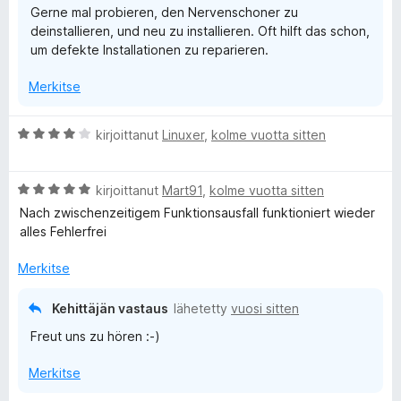
Gerne mal probieren, den Nervenschoner zu
deinstallieren, und neu zu installieren. Oft hilft das schon,
um defekte Installationen zu reparieren.
Merkitse
A
kirjoittanut
Linuxer
,
kolme vuotta sitten
r
v
A
i
kirjoittanut
Mart91
,
kolme vuotta sitten
r
o
Nach zwischenzeitigem Funktionsausfall funktioniert wieder
v
i
alles Fehlerfrei
i
t
o
u
Merkitse
i
4
t
/
Kehittäjän vastaus
lähetetty
vuosi sitten
u
5
Freut uns zu hören :-)
5
/
Merkitse
5