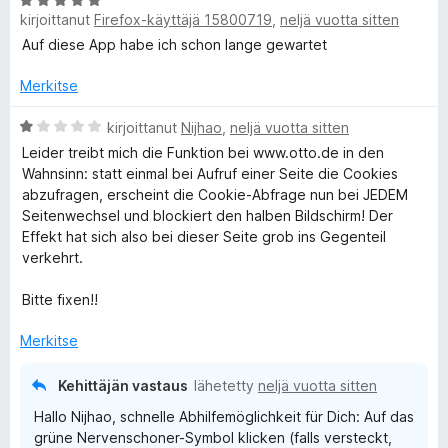
A
kirjoittanut
Firefox-käyttäjä 15800719
,
neljä vuotta sitten
r
v
Auf diese App habe ich schon lange gewartet
i
o
Merkitse
i
t
A
kirjoittanut
Nijhao
,
neljä vuotta sitten
u
r
Leider treibt mich die Funktion bei www.otto.de in den
5
v
Wahnsinn: statt einmal bei Aufruf einer Seite die Cookies
/
i
abzufragen, erscheint die Cookie-Abfrage nun bei JEDEM
5
o
Seitenwechsel und blockiert den halben Bildschirm! Der
i
Effekt hat sich also bei dieser Seite grob ins Gegenteil
t
verkehrt.
u
1
Bitte fixen!!
/
5
Merkitse
Kehittäjän vastaus
lähetetty
neljä vuotta sitten
Hallo Nijhao, schnelle Abhilfemöglichkeit für Dich: Auf das
grüne Nervenschoner-Symbol klicken (falls versteckt,