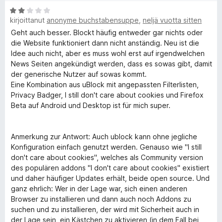
A
kirjoittanut
anonyme buchstabensuppe
,
neljä vuotta sitten
r
v
Geht auch besser. Blockt häufig entweder gar nichts oder
i
die Website funktioniert dann nicht anständig. Neu ist die
o
Idee auch nicht, aber es muss wohl erst auf irgendwelchen
i
News Seiten angekündigt werden, dass es sowas gibt, damit
t
der generische Nutzer auf sowas kommt.
u
Eine Kombination aus uBlock mit angepassten Filterlisten,
2
Privacy Badger, I still don't care about cookies und Firefox
/
Beta auf Android und Desktop ist für mich super.
5
Anmerkung zur Antwort: Auch ublock kann ohne jegliche
Konfiguration einfach genutzt werden. Genauso wie "I still
don't care about cookies", welches als Community version
des populären addons "I don't care about cookies" existiert
und daher häufiger Updates erhält, beide open source. Und
ganz ehrlich: Wer in der Lage war, sich einen anderen
Browser zu installieren und dann auch noch Addons zu
suchen und zu installieren, der wird mit Sicherheit auch in
der Lage sein, ein Kästchen zu aktivieren (in dem Fall bei