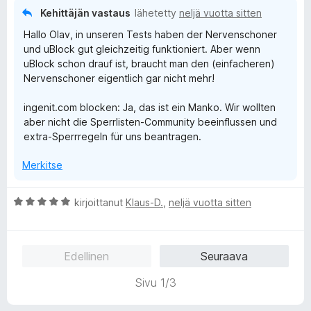
Kehittäjän vastaus
lähetetty
neljä vuotta sitten
Hallo Olav, in unseren Tests haben der Nervenschoner
und uBlock gut gleichzeitig funktioniert. Aber wenn
uBlock schon drauf ist, braucht man den (einfacheren)
Nervenschoner eigentlich gar nicht mehr!
ingenit.com blocken: Ja, das ist ein Manko. Wir wollten
aber nicht die Sperrlisten-Community beeinflussen und
extra-Sperrregeln für uns beantragen.
Merkitse
A
kirjoittanut
Klaus-D.
,
neljä vuotta sitten
r
v
i
Edellinen
Seuraava
o
i
Sivu 1/3
t
u