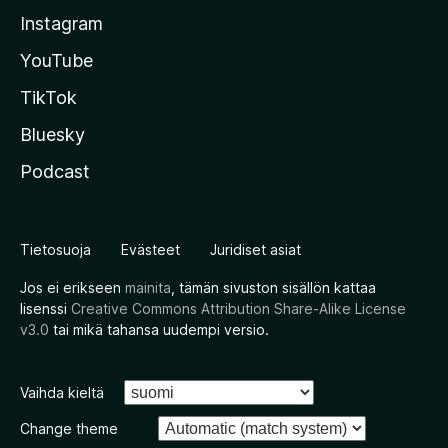
Instagram
YouTube
TikTok
Bluesky
Podcast
Tietosuoja
Evästeet
Juridiset asiat
Jos ei erikseen
mainita
, tämän sivuston sisällön kattaa
lisenssi
Creative Commons Attribution Share-Alike License
v3.0
tai mikä tahansa uudempi versio.
Vaihda kieltä
Change theme