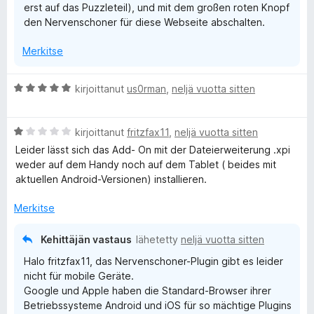
erst auf das Puzzleteil), und mit dem großen roten Knopf
den Nervenschoner für diese Webseite abschalten.
Merkitse
A
kirjoittanut
us0rman
,
neljä vuotta sitten
r
v
A
i
kirjoittanut
fritzfax11
,
neljä vuotta sitten
r
o
Leider lässt sich das Add- On mit der Dateierweiterung .xpi
v
i
weder auf dem Handy noch auf dem Tablet ( beides mit
i
t
aktuellen Android-Versionen) installieren.
o
u
i
5
Merkitse
t
/
u
5
Kehittäjän vastaus
lähetetty
neljä vuotta sitten
1
Halo fritzfax11, das Nervenschoner-Plugin gibt es leider
/
nicht für mobile Geräte.
5
Google und Apple haben die Standard-Browser ihrer
Betriebssysteme Android und iOS für so mächtige Plugins