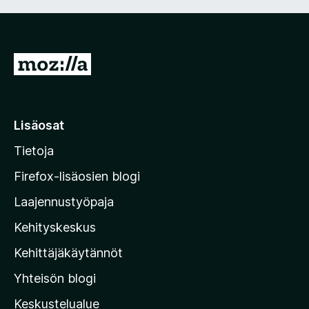
5
/
5
S
i
i
r
Lisäosat
r
Tietoja
y
M
Firefox-lisäosien blogi
o
Laajennustyöpaja
z
Kehityskeskus
i
l
Kehittäjäkäytännöt
l
Yhteisön blogi
a
n
Keskustelualue