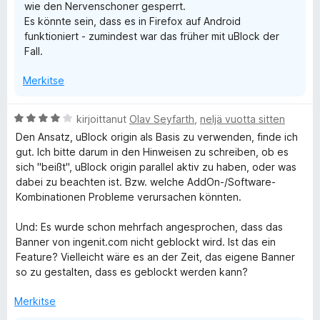
wie den Nervenschoner gesperrt.
Es könnte sein, dass es in Firefox auf Android
funktioniert - zumindest war das früher mit uBlock der
Fall.
Merkitse
A
kirjoittanut
Olav Seyfarth
,
neljä vuotta sitten
r
Den Ansatz, uBlock origin als Basis zu verwenden, finde ich
v
gut. Ich bitte darum in den Hinweisen zu schreiben, ob es
i
sich "beißt", uBlock origin parallel aktiv zu haben, oder was
o
dabei zu beachten ist. Bzw. welche AddOn-/Software-
i
Kombinationen Probleme verursachen könnten.
t
u
Und: Es wurde schon mehrfach angesprochen, dass das
4
Banner von ingenit.com nicht geblockt wird. Ist das ein
/
Feature? Vielleicht wäre es an der Zeit, das eigene Banner
5
so zu gestalten, dass es geblockt werden kann?
Merkitse