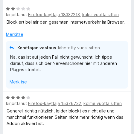
u
3
A
kirjoittanut
Firefox-käyttäjä 18332213
,
kaksi vuotta sitten
/
r
5
v
Blockiert bei mir den gesamten Internetverkehr im Browser.
i
o
Merkitse
i
t
Kehittäjän vastaus
lähetetty
vuosi sitten
u
Na, das ist auf jeden Fall nicht gewünscht. Ich tippe
2
darauf, dass sich der Nervenschoner hier mit anderen
/
Plugins streitet.
5
Merkitse
A
kirjoittanut
Firefox-käyttäjä 15376732
,
kolme vuotta sitten
r
v
Generell richtig nützlich, leider blockt es nicht alle und
i
manchmal funktionieren Seiten nicht mehr richtig wenn das
o
Addon aktiviert ist.
i