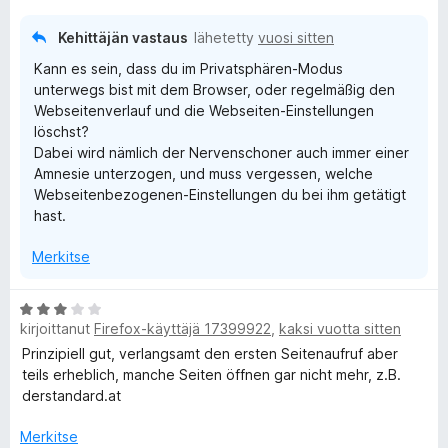
u
4
Kehittäjän vastaus
lähetetty
vuosi sitten
/
Kann es sein, dass du im Privatsphären-Modus
5
unterwegs bist mit dem Browser, oder regelmäßig den
Webseitenverlauf und die Webseiten-Einstellungen
löschst?
Dabei wird nämlich der Nervenschoner auch immer einer
Amnesie unterzogen, und muss vergessen, welche
Webseitenbezogenen-Einstellungen du bei ihm getätigt
hast.
Merkitse
A
kirjoittanut
Firefox-käyttäjä 17399922
,
kaksi vuotta sitten
r
v
Prinzipiell gut, verlangsamt den ersten Seitenaufruf aber
i
teils erheblich, manche Seiten öffnen gar nicht mehr, z.B.
o
derstandard.at
i
t
Merkitse