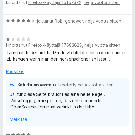
kirjoittanut
Firefox-käyttäjä 15157372
,
neljä vuotta sitten
r
o
v
i
i
t
A
kirjoittanut
RobIrgendwer
,
neljä vuotta sitten
o
u
r
i
5
v
t
/
A
i
u
5
kirjoittanut
Firefox-käyttäjä 17683628
,
neljä vuotta sitten
r
o
5
v
i
kann halt leider nichts. t3n.de zb bleibt beim cookie banner
/
i
t
zb hängen wenn man den nervenschoner an lässt...
5
o
u
i
5
Merkitse
t
/
u
5
Kehittäjän vastaus
lähetetty
neljä vuotta sitten
1
Ja, für diese Seite braucht es eine neue Regel.
/
Vorschläge gerne posten, das entspechende
5
OpenSource-Forum ist verlinkt in der Hilfe.
Merkitse