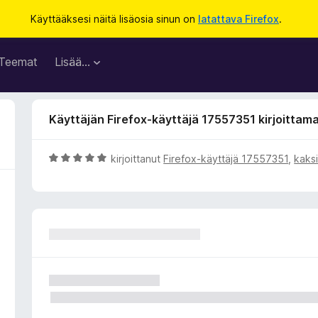
Käyttääksesi näitä lisäosia sinun on
latattava Firefox
.
Teemat
Lisää…
Käyttäjän Firefox-käyttäjä 17557351 kirjoittama
A
kirjoittanut
Firefox-käyttäjä 17557351
,
kaksi
r
v
i
o
i
t
u
5
/
5