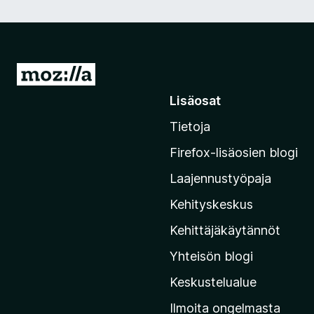
S
i
Lisäosat
i
Tietoja
r
r
Firefox-lisäosien blogi
y
Laajennustyöpaja
M
o
Kehityskeskus
z
Kehittäjäkäytännöt
i
Yhteisön blogi
l
l
Keskustelualue
a
Ilmoita ongelmasta