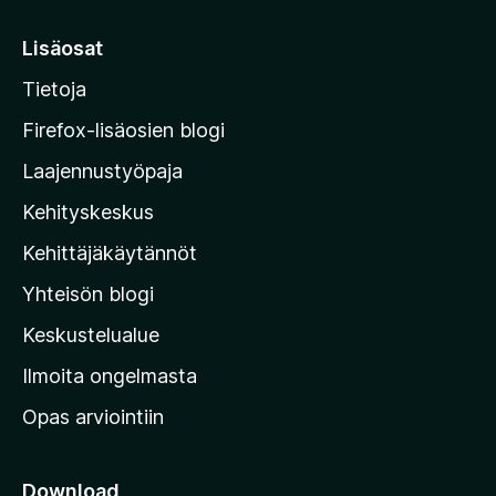
i
r
Lisäosat
r
Tietoja
y
M
Firefox-lisäosien blogi
o
Laajennustyöpaja
z
Kehityskeskus
i
l
Kehittäjäkäytännöt
l
Yhteisön blogi
a
n
Keskustelualue
v
Ilmoita ongelmasta
e
Opas arviointiin
r
k
k
Download