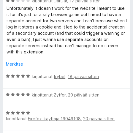
A
kirjoittanut
DarDar
,
17 päivää sitten
o
r
i
Unfortunately it doesn't work for the website I meant to use
r
v
t
it for, it's just for a silly browser game but I need to have a
i
u
separate account for two servers and I can't because when I
s
o
5
log in it stores a cookie and it led to the accidental creation
i
/
of a secondary account (and that could trigger a warning or
t
5
even a ban), I just wanna use separate accounts on
u
separate servers instead but can't manage to do it even
2
with this extension.
/
5
Merkitse
A
kirjoittanut
trybel
,
18 päivää sitten
r
v
A
i
kirjoittanut
Zyffer
,
20 päivää sitten
r
o
v
i
A
i
t
kirjoittanut
Firefox-käyttäjä 19049108
,
20 päivää sitten
r
o
u
v
i
5
i
t
/