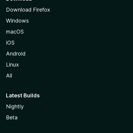
o
Download Firefox
s
Windows
i
v
macOS
u
iOS
s
t
Android
o
Linux
l
All
l
e
Latest Builds
Nightly
Beta