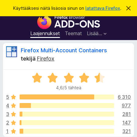
H
Kirjaudu sisään
Käyttääksesi näitä lisäosia sinun on
latattava Firefox
.
O
h
a
F
i
k
t
i
a
u
r
t
Laajennukset
Teemat
Lisää…
ä
e
m
f
ä
A
Firefox Multi-Account Containers
i
o
l
tekijä
Firefox
x
m
r
o
-
i
A
s
t
v
u
r
e
s
4,6/5 tähteä
v
l
i
i
5
6 310
a
o
4
977
i
o
i
m
3
281
t
e
u
t
2
147
4
n
1
321
,
l