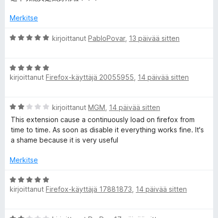
n
v
i
i
t
Merkitse
t
o
u
i
5
A
kirjoittanut
PabloPovar
,
13 päivää sitten
C
t
/
r
u
5
v
5
A
i
o
/
kirjoittanut
Firefox-käyttäjä 20055955
,
14 päivää sitten
r
o
5
v
i
n
i
t
A
kirjoittanut
MGM
,
14 päivää sitten
o
u
t
r
i
5
This extension cause a continuously load on firefox from
v
t
/
time to time. As soon as disable it everything works fine. It's
i
a
u
5
a shame because it is very useful
o
5
i
/
Merkitse
i
t
5
u
A
n
2
kirjoittanut
Firefox-käyttäjä 17881873
,
14 päivää sitten
r
/
v
5
e
i