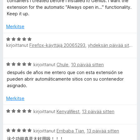
containers I created before I installed it! Genius. I want the
l
t
extension for the automatic "Always open in..." functionality.
u
Keep it up.
t
5
/
Merkitse
5
i
A
kirjoittanut
Firefox-käyttäjä 20065293
,
yhdeksän päivää sitten
r
-
v
i
A
A
kirjoittanut
Chule
,
10 päivää sitten
o
r
i
después de años me entero que con esta extensión se
v
t
pueden abrir automáticamente sitios con su contenedor
c
i
u
asignado.
o
5
c
i
/
Merkitse
t
5
o
u
A
kirjoittanut
KenyaWest
,
13 päivää sitten
5
r
/
v
u
5
A
i
kirjoittanut
Erribaba Tian
,
13 päivää sitten
r
o
这个功能真是太好用啦！！！