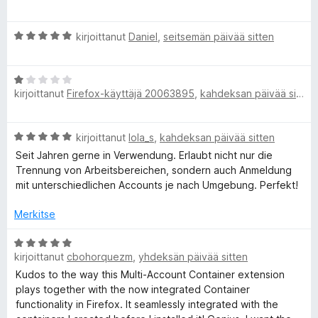
5
r
F
/
v
A
5
i
kirjoittanut
Daniel
,
seitsemän päivää sitten
r
o
i
v
i
A
i
t
r
kirjoittanut
Firefox-käyttäjä 20063895
,
kahdeksan päivää sitten
r
o
u
v
i
5
e
i
t
/
A
kirjoittanut
lola_s
,
kahdeksan päivää sitten
o
u
5
r
i
5
Seit Jahren gerne in Verwendung. Erlaubt nicht nur die
f
v
t
/
Trennung von Arbeitsbereichen, sondern auch Anmeldung
i
u
5
mit unterschiedlichen Accounts je nach Umgebung. Perfekt!
o
o
1
i
/
Merkitse
x
t
5
u
A
5
kirjoittanut
cbohorquezm
,
yhdeksän päivää sitten
r
M
/
v
Kudos to the way this Multi-Account Container extension
5
i
plays together with the now integrated Container
u
o
functionality in Firefox. It seamlessly integrated with the
i