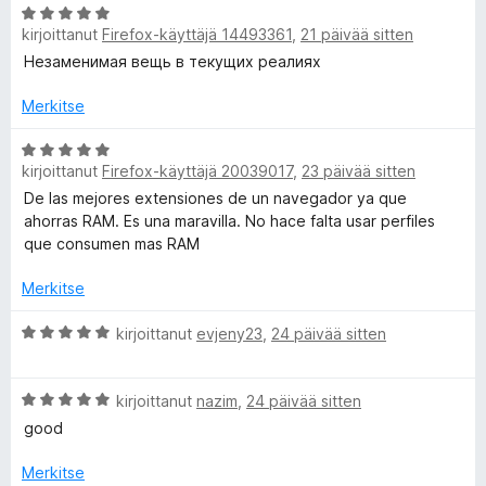
A
o
u
5
kirjoittanut
Firefox-käyttäjä 14493361
,
21 päivää sitten
r
i
5
v
Незаменимая вещь в текущих реалиях
t
/
i
u
5
o
Merkitse
5
i
/
t
A
5
kirjoittanut
Firefox-käyttäjä 20039017
,
23 päivää sitten
u
r
5
v
De las mejores extensiones de un navegador ya que
/
i
ahorras RAM. Es una maravilla. No hace falta usar perfiles
5
o
que consumen mas RAM
i
t
Merkitse
u
5
A
kirjoittanut
evjeny23
,
24 päivää sitten
/
r
5
v
A
i
kirjoittanut
nazim
,
24 päivää sitten
r
o
good
v
i
i
t
Merkitse