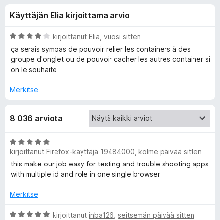
l
6
i
Käyttäjän Elia kirjoittama arvio
/
s
i
5
ä
A
kirjoittanut
Elia
,
vuosi sitten
o
s
r
ça serais sympas de pouvoir relier les containers à des
s
v
groupe d'onglet ou de pouvoir cacher les autres container si
i
a
on le souhaite
ä
o
t
i
Merkitse
o
t
u
s
8 036 arviota
4
/
5
a
A
kirjoittanut
Firefox-käyttäjä 19484000
,
kolme päivää sitten
r
v
this make our job easy for testing and trouble shooting apps
l
i
with multiple id and role in one single browser
o
l
i
Merkitse
t
e
u
A
kirjoittanut
inba126
,
seitsemän päivää sitten