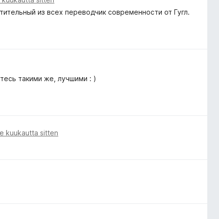
атительный из всех переводчик современности от Гугл.
тесь такими же, лучшими : )
e kuukautta sitten