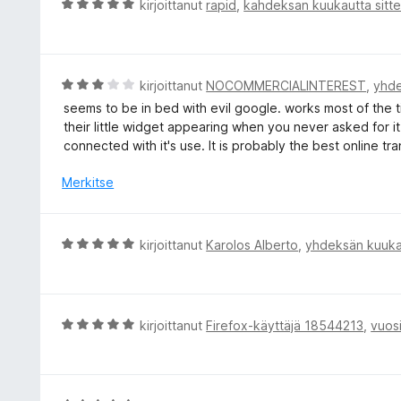
A
kirjoittanut
rapid
,
kahdeksan kuukautta sitt
i
r
t
v
u
i
5
o
A
kirjoittanut
NOCOMMERCIALINTEREST
,
yhde
/
i
r
seems to be in bed with evil google. works most of the
5
t
v
their little widget appearing when you never asked for it
u
i
connected with it's use. It is probably the best online tra
5
o
/
i
Merkitse
5
t
u
3
A
kirjoittanut
Karolos Alberto
,
yhdeksän kuukau
/
r
5
v
i
o
A
kirjoittanut
Firefox-käyttäjä 18544213
,
vuosi
i
r
t
v
u
i
5
o