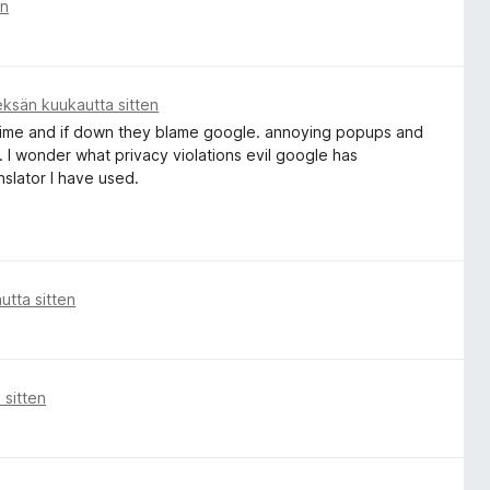
en
ksän kuukautta sitten
 time and if down they blame google. annoying popups and
. I wonder what privacy violations evil google has
nslator I have used.
tta sitten
 sitten