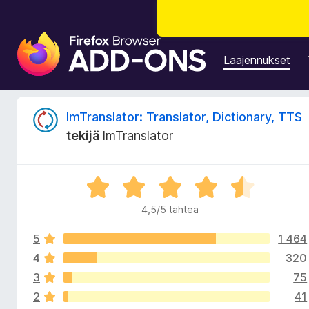
F
i
Laajennukset
r
e
f
A
ImTranslator: Translator, Dictionary, TTS
o
tekijä
ImTranslator
x
r
-
s
v
A
e
r
l
4,5/5 tähteä
i
v
a
i
i
5
1 464
o
o
m
i
4
320
t
e
3
75
t
u
n
2
41
4
l