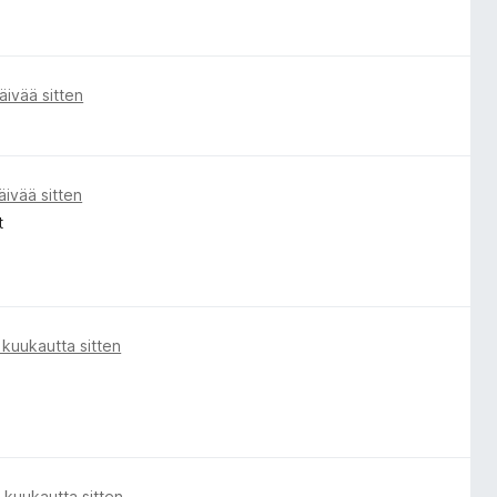
äivää sitten
äivää sitten
t
 kuukautta sitten
 kuukautta sitten