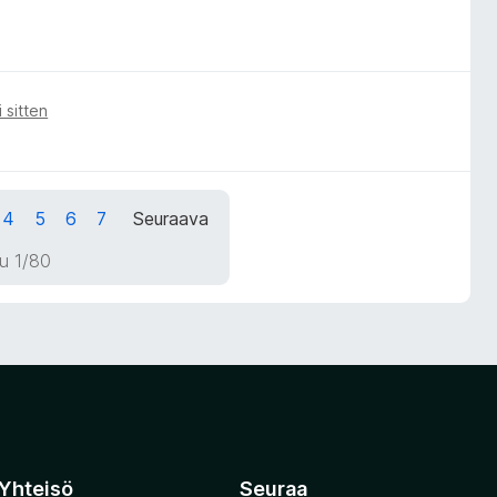
 sitten
4
5
6
7
Seuraava
u 1/80
Yhteisö
Seuraa