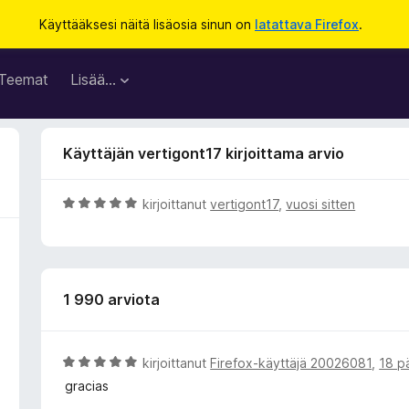
Käyttääksesi näitä lisäosia sinun on
latattava Firefox
.
Teemat
Lisää…
Käyttäjän vertigont17 kirjoittama arvio
A
kirjoittanut
vertigont17
,
vuosi sitten
r
v
i
o
1 990 arviota
i
t
u
5
A
kirjoittanut
Firefox-käyttäjä 20026081
,
18 p
/
r
gracias
5
v