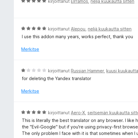
A
kirjoittanut
Elrramos
,
neljä kuukautta sitten
/
i
r
5
t
v
u
i
4
o
A
kirjoittanut
Alepou
,
neljä kuukautta sitten
/
i
r
I use this addon many years, works perfect, thank you
5
t
v
u
i
Merkitse
5
o
/
i
5
t
A
kirjoittanut
Russian Hammer
,
kuusi kuukautta
u
r
for deleting the Yandex translator
5
v
/
i
Merkitse
5
o
i
t
A
kirjoittanut
Aero-X
,
seitsemän kuukautta sit
u
r
This is literally the best translator on any browser. I lik
1
v
the "Evil-Google" but if you're using privacy-first browse
/
i
The only problem I face with it is that sometimes when I
5