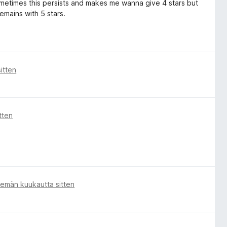
 Sometimes this persists and makes me wanna give 4 stars but
remains with 5 stars.
itten
tten
semän kuukautta sitten