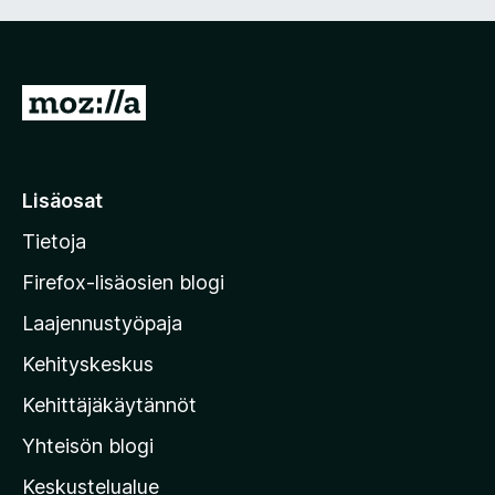
S
S
i
i
r
Lisäosat
r
Tietoja
y
M
Firefox-lisäosien blogi
o
Laajennustyöpaja
z
Kehityskeskus
i
l
Kehittäjäkäytännöt
l
Yhteisön blogi
a
n
Keskustelualue