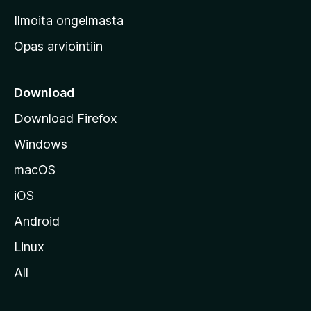
v
Ilmoita ongelmasta
e
Opas arviointiin
r
k
k
Download
o
Download Firefox
s
Windows
i
v
macOS
u
iOS
s
t
Android
o
Linux
l
All
l
e