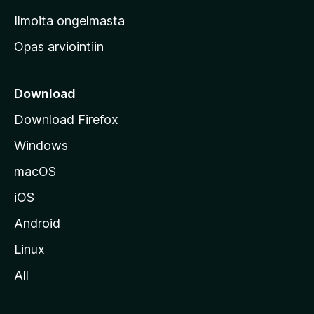
v
Ilmoita ongelmasta
e
Opas arviointiin
r
k
k
Download
o
Download Firefox
s
Windows
i
v
macOS
u
iOS
s
t
Android
o
Linux
l
All
l
e