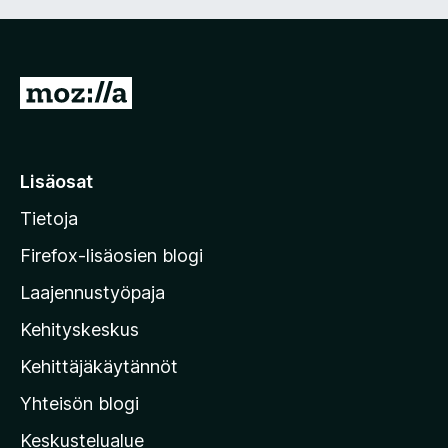
S
S
i
i
r
Lisäosat
r
Tietoja
y
M
Firefox-lisäosien blogi
o
Laajennustyöpaja
z
Kehityskeskus
i
l
Kehittäjäkäytännöt
l
Yhteisön blogi
a
n
Keskustelualue