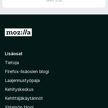
Sivu 1/52
/
5
S
i
i
r
Lisäosat
r
Tietoja
y
M
Firefox-lisäosien blogi
o
Laajennustyöpaja
z
Kehityskeskus
i
l
Kehittäjäkäytännöt
l
Yhteisön blogi