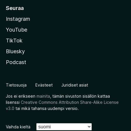
Seuraa
Instagram
YouTube
TikTok
Bluesky
Podcast
Tietosuoja
Evästeet
Juridiset asiat
Jos ei erikseen
mainita
, tämän sivuston sisällön kattaa
lisenssi
Creative Commons Attribution Share-Alike License
v3.0
tai mikä tahansa uudempi versio.
Vaihda kieltä