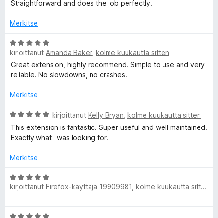
i
t
Straightforward and does the job perfectly.
5
o
u
G
i
5
Merkitse
t
/
r
u
A
5
kirjoittanut
Amanda Baker
,
kolme kuukautta sitten
5
r
e
/
v
Great extension, highly recommend. Simple to use and very
5
i
reliable. No slowdowns, no crashes.
o
a
i
Merkitse
t
s
u
A
kirjoittanut
Kelly Bryan
,
kolme kuukautta sitten
5
r
This extension is fantastic. Super useful and well maintained.
e
/
v
Exactly what I was looking for.
5
i
m
o
Merkitse
i
t
A
o
u
kirjoittanut
Firefox-käyttäjä 19909981
,
kolme kuukautta sitten
r
5
v
n
/
i
A
5