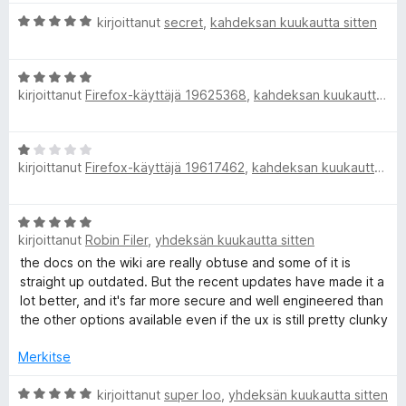
v
i
/
A
i
kirjoittanut
secret
,
kahdeksan kuukautta sitten
t
5
r
o
u
v
i
5
A
i
t
/
kirjoittanut
Firefox-käyttäjä 19625368
,
kahdeksan kuukautta sitten
r
o
u
5
v
i
5
i
t
/
A
o
u
5
kirjoittanut
Firefox-käyttäjä 19617462
,
kahdeksan kuukautta sitten
r
i
5
v
t
/
i
u
5
A
o
5
kirjoittanut
Robin Filer
,
yhdeksän kuukautta sitten
r
i
/
v
the docs on the wiki are really obtuse and some of it is
t
5
i
straight up outdated. But the recent updates have made it a
u
o
lot better, and it's far more secure and well engineered than
1
i
the other options available even if the ux is still pretty clunky
/
t
5
u
Merkitse
5
/
A
kirjoittanut
super loo
,
yhdeksän kuukautta sitten