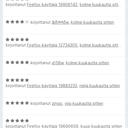
o
k
kirjoittanut
Firefox-käyttäjä 19906142
,
kolme kuukautta sitten
r
i
v
t
i
e
u
A
kirjoittanut
ֆðཞཞðw
,
kolme kuukautta sitten
o
5
r
i
/
y
v
t
5
A
i
u
kirjoittanut
Firefox-käyttäjä 12734305
,
kolme kuukautta sitten
r
o
5
v
i
/
i
t
5
A
kirjoittanut
a158w
,
kolme kuukautta sitten
o
u
r
i
4
v
t
/
A
i
u
5
kirjoittanut
Firefox-käyttäjä 19883233
,
neljä kuukautta sitten
r
o
5
v
i
/
i
t
5
A
kirjoittanut
zingo
,
viisi kuukautta sitten
o
u
r
i
5
v
t
/
A
i
u
5
kirjoittanut
Firefox-käyttäjä 19690659
,
kuusi kuukautta sitten
r
o