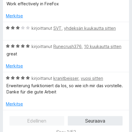
5
r
Work effectively in FireFox
v
i
Merkitse
o
i
A
kirjoittanut
SVT
,
yhdeksän kuukautta sitten
t
r
u
v
5
A
i
kirjoittanut
Runecrush376
,
10 kuukautta sitten
/
r
o
great
5
v
i
i
t
Merkitse
o
u
i
3
A
kirjoittanut
kranitbeisser
,
vuosi sitten
t
/
r
Erweiterung funktioniert da los, so wie ich mir das vorstelle.
u
5
v
Danke für die gute Arbeit
5
i
/
o
Merkitse
5
i
t
Edellinen
Seuraava
u
5