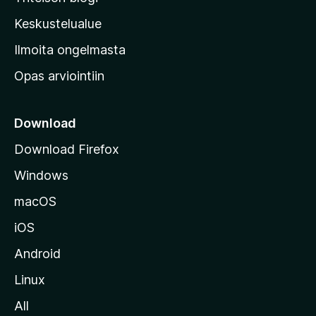
a
n
Keskustelualue
v
Ilmoita ongelmasta
e
Opas arviointiin
r
k
k
Download
o
Download Firefox
s
Windows
i
v
macOS
u
iOS
s
t
Android
o
Linux
l
All
l