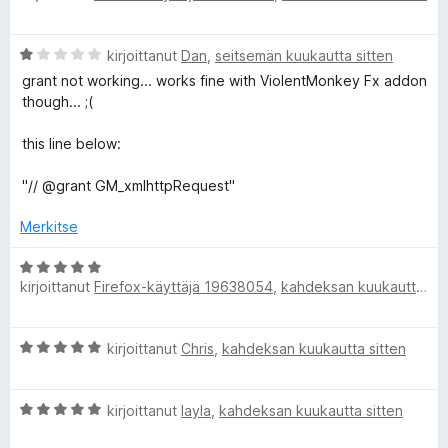
5
v
i
/
i
t
5
A
kirjoittanut
Dan
,
seitsemän kuukautta sitten
o
u
r
i
5
grant not working... works fine with ViolentMonkey Fx addon
v
t
/
though... ;(
i
u
5
o
5
this line below:
i
/
t
5
"// @grant GM_xmlhttpRequest"
u
1
Merkitse
/
5
A
kirjoittanut
Firefox-käyttäjä 19638054
,
kahdeksan kuukautta sitten
r
v
i
A
kirjoittanut
Chris
,
kahdeksan kuukautta sitten
o
r
i
v
t
A
i
kirjoittanut
layla
,
kahdeksan kuukautta sitten
u
r
o
5