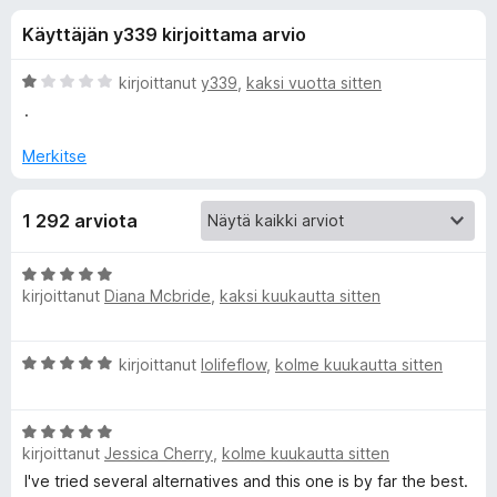
l
2
i
Käyttäjän y339 kirjoittama arvio
/
s
i
5
ä
A
kirjoittanut
y339
,
kaksi vuotta sitten
o
s
r
.
s
v
i
a
Merkitse
ä
o
t
i
o
1 292 arviota
t
u
s
1
A
/
kirjoittanut
Diana Mcbride
,
kaksi kuukautta sitten
r
5
a
v
i
A
kirjoittanut
lolifeflow
,
kolme kuukautta sitten
o
l
r
i
v
t
l
A
i
u
kirjoittanut
Jessica Cherry
,
kolme kuukautta sitten
r
o
5
e
v
i
I've tried several alternatives and this one is by far the best.
/