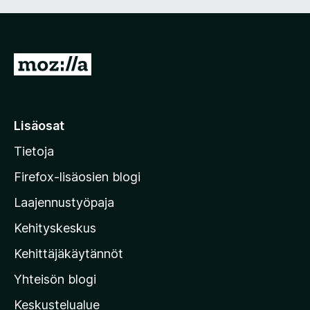
S
i
i
r
Lisäosat
r
Tietoja
y
M
Firefox-lisäosien blogi
o
Laajennustyöpaja
z
Kehityskeskus
i
l
Kehittäjäkäytännöt
l
Yhteisön blogi
a
n
Keskustelualue