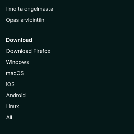
v
Ilmoita ongelmasta
e
Opas arviointiin
r
k
k
Download
o
Download Firefox
s
Windows
i
v
macOS
u
iOS
s
t
Android
o
Linux
l
All
l
e