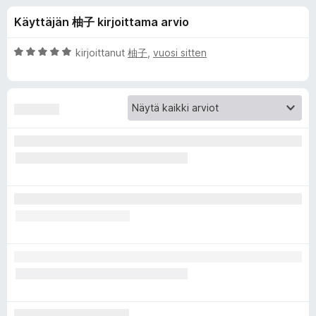
l
8
i
Käyttäjän 柚子 kirjoittama arvio
/
s
i
5
ä
A
kirjoittanut
柚子
,
vuosi sitten
o
s
r
s
v
i
a
ä
o
t
i
o
t
u
s
5
/
5
a
l
l
e