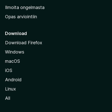
v
Ilmoita ongelmasta
e
Opas arviointiin
r
k
k
Download
o
Download Firefox
s
Windows
i
v
macOS
u
iOS
s
t
Android
o
Linux
l
All
l
e