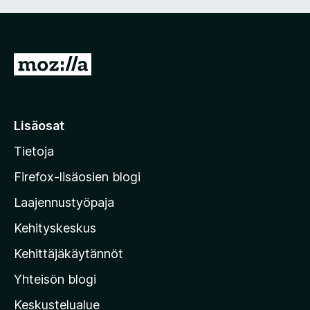
S
i
i
r
Lisäosat
r
Tietoja
y
M
Firefox-lisäosien blogi
o
Laajennustyöpaja
z
Kehityskeskus
i
l
Kehittäjäkäytännöt
l
Yhteisön blogi
a
n
Keskustelualue