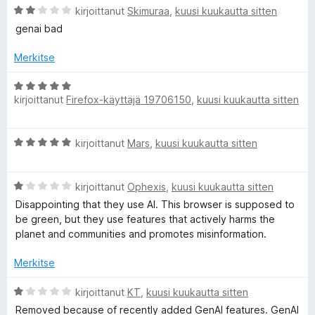
g
A
i
kirjoittanut
Skimuraa
,
kuusi kuukautta sitten
r
o
genai bad
i
v
i
i
t
Merkitse
n
o
u
i
5
A
t
/
kirjoittanut
e
Firefox-käyttäjä 19706150
,
kuusi kuukautta sitten
r
u
5
v
2
i
t
A
/
kirjoittanut
Mars
,
kuusi kuukautta sitten
o
r
5
i
h
v
t
A
i
kirjoittanut
Ophexis
,
kuusi kuukautta sitten
u
r
a
o
5
Disappointing that they use AI. This browser is supposed to
v
i
/
be green, but they use features that actively harms the
i
t
5
planet and communities and promotes misinformation.
t
o
u
i
5
Merkitse
p
t
/
u
5
A
kirjoittanut
KT
,
kuusi kuukautta sitten
l
1
r
Removed because of recently added GenAI features. GenAI