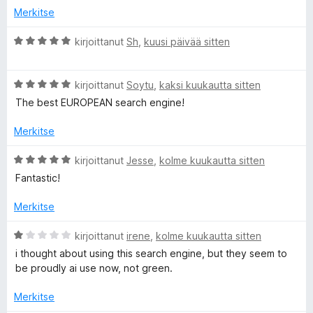
1
i
Merkitse
E
/
o
5
i
A
kirjoittanut
Sh
,
kuusi päivää sitten
t
c
r
u
v
5
A
i
kirjoittanut
Soytu
,
kaksi kuukautta sitten
o
/
r
o
The best EUROPEAN search engine!
5
v
i
s
i
t
Merkitse
o
u
i
i
5
A
kirjoittanut
Jesse
,
kolme kuukautta sitten
t
/
r
Fantastic!
u
5
a
v
5
i
Merkitse
/
o
—
5
i
A
kirjoittanut
irene
,
kolme kuukautta sitten
t
r
i thought about using this search engine, but they seem to
T
u
v
be proudly ai use now, not green.
5
i
h
/
o
Merkitse
5
i