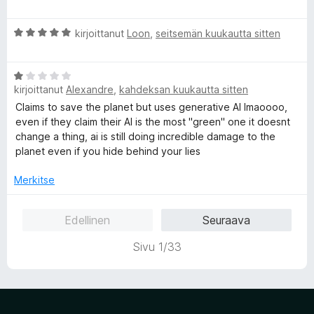
v
i
/
i
t
5
A
kirjoittanut
Loon
,
seitsemän kuukautta sitten
o
u
r
i
4
v
t
/
A
i
u
5
kirjoittanut
Alexandre
,
kahdeksan kuukautta sitten
r
o
5
v
i
Claims to save the planet but uses generative AI lmaoooo,
/
i
t
even if they claim their AI is the most "green" one it doesnt
5
o
u
change a thing, ai is still doing incredible damage to the
i
5
planet even if you hide behind your lies
t
/
u
5
Merkitse
1
/
Edellinen
Seuraava
5
Sivu 1/33