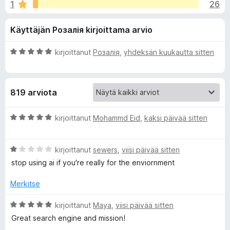
l
1
26
,
i
7
s
i
Käyttäjän Розалія kirjoittama arvio
/
ä
5
o
s
A
kirjoittanut
Розалія
,
yhdeksän kuukautta sitten
s
r
a
ä
v
t
i
819 arviota
o
o
i
t
A
kirjoittanut
Mohammd Eid
,
kaksi päivää sitten
s
u
r
5
v
a
/
A
i
kirjoittanut
sewers
,
viisi päivää sitten
5
r
o
stop using ai if you're really for the enviornment
v
i
l
i
t
Merkitse
o
u
l
i
5
A
kirjoittanut
Maya
,
viisi päivää sitten
t
/
r
Great search engine and mission!
e
u
5
v