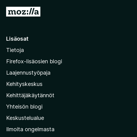
S
i
i
r
Lisäosat
r
Tietoja
y
M
Firefox-lisäosien blogi
o
Laajennustyöpaja
z
Kehityskeskus
i
l
Kehittäjäkäytännöt
l
Yhteisön blogi
a
n
Keskustelualue
v
Ilmoita ongelmasta
e