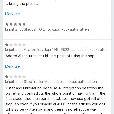
/
v
is killing the planet.
5
i
a
o
Merkitse
i
n
t
A
u
kirjoittanut
Shidoshi Gizmo
,
kuusi kuukautta sitten
r
t
1
v
/
i
s
A
5
o
kirjoittanut
Firefox-käyttäjä 19696828
,
seitsemän kuukautta sitten
r
i
v
Added AI features that kill the point of using the app.
t
t
i
u
o
Merkitse
5
r
i
/
t
A
5
e
kirjoittanut
StopTrackinMe
,
seitsemän kuukautta sitten
u
r
1
v
1 star and uninstalling because AI integration destroys the
/
i
e
planet and contradicts the whole point of having this in the
5
o
first place, also the search database they use got full of ai
i
slop, so even if you disable ai ALOT of the articles you get
s
t
will also be written by ai and there is no effective way