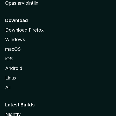
Opas arviointiin
r
k
k
Download
o
Download Firefox
s
Windows
i
v
macOS
u
iOS
s
t
Android
o
Linux
l
All
l
e
Latest Builds
Nightly