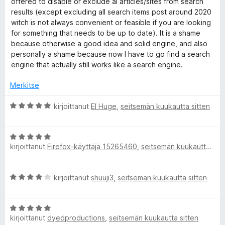
u
offered to disable or exclude ai articles/sites from search
🌱
1
results (except excluding all search items post around 2020
/
witch is not always convenient or feasible if you are looking
5
for something that needs to be up to date). It is a shame
because otherwise a good idea and solid engine, and also
personally a shame because now I have to go find a search
engine that actually still works like a search engine.
Merkitse
A
kirjoittanut
El Huge
,
seitsemän kuukautta sitten
r
v
A
i
kirjoittanut
Firefox-käyttäjä 15265460
,
seitsemän kuukautta sitten
r
o
v
i
i
t
A
kirjoittanut
shuuji3
,
seitsemän kuukautta sitten
o
u
r
i
5
v
t
/
A
i
u
5
kirjoittanut
dyedproductions
,
seitsemän kuukautta sitten
r
o
5