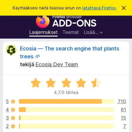
H
Kirjaudu sisään
Käyttääksesi näitä lisäosia sinun on
latattava Firefox
.
O
h
a
F
i
k
t
i
a
u
r
t
Laajennukset
Teemat
Lisää…
ä
e
m
f
ä
A
Ecosia — The search engine that plants
i
o
l
trees 🌱
x
m
r
tekijä
Ecosia Dev Team
o
-
i
s
t
v
u
e
A
s
r
l
i
4,7/5 tähteä
v
a
i
5
710
i
o
o
m
4
61
i
e
t
3
15
t
n
u
2
7
l
4