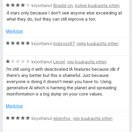
e
t
A
kirjoittanut
Briadd-on
,
kolme kuukautta sitten
u
r
4 stars only because I don't see anyone else exceeding at
1
v
s
what they do, but they can still improve a ton.
/
i
5
o
Merkitse
e
i
t
A
kirjoittanut
bobross97
,
neljä kuukautta sitten
a
u
r
4
v
r
/
A
i
kirjoittanut
Leoqf
,
viisi kuukautta sitten
5
r
o
I'm still using it with deactivated IA features because idk if
v
i
c
there's any better but this is shameful. Just because
i
t
everyone is doing it doesn't mean you have to. Using
o
u
generative AI which is harming the planet and spreading
h
i
5
misinformation is a big dump on your core values.
t
/
e
u
5
Merkitse
1
/
n
A
kirjoittanut
elsenfox
,
viisi kuukautta sitten
5
r
v