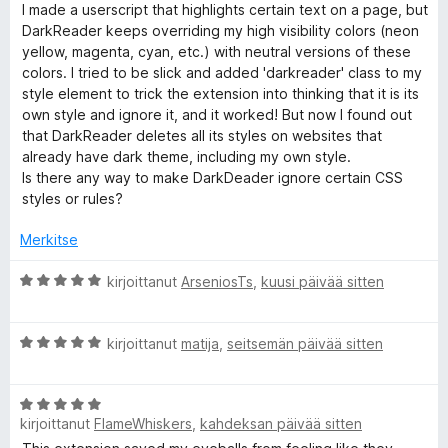
/
v
I made a userscript that highlights certain text on a page, but
5
i
D
DarkReader keeps overriding my high visibility colors (neon
o
yellow, magenta, cyan, etc.) with neutral versions of these
i
colors. I tried to be slick and added 'darkreader' class to my
a
t
style element to trick the extension into thinking that it is its
u
own style and ignore it, and it worked! But now I found out
r
5
that DarkReader deletes all its styles on websites that
/
already have dark theme, including my own style.
5
k
Is there any way to make DarkDeader ignore certain CSS
styles or rules?
R
Merkitse
e
A
kirjoittanut
ArseniosTs
,
kuusi päivää sitten
r
a
v
A
i
kirjoittanut
matija
,
seitsemän päivää sitten
r
o
d
v
i
A
i
t
e
kirjoittanut
FlameWhiskers
,
kahdeksan päivää sitten
r
o
u
v
i