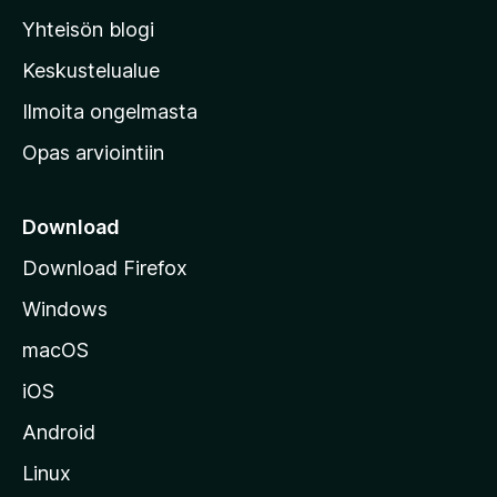
l
Yhteisön blogi
a
n
Keskustelualue
v
Ilmoita ongelmasta
e
Opas arviointiin
r
k
k
Download
o
Download Firefox
s
Windows
i
v
macOS
u
iOS
s
t
Android
o
Linux
l