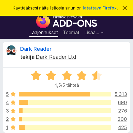
H
Kirjaudu sisään
Käyttääksesi näitä lisäosia sinun on
latattava Firefox
.
O
h
a
F
i
k
t
i
a
u
r
t
Laajennukset
Teemat
Lisää…
ä
e
m
f
ä
A
Dark Reader
i
o
l
tekijä
Dark Reader Ltd
x
m
r
o
-
i
A
s
t
v
u
r
e
s
4,5/5 tähteä
v
l
i
i
5
5 313
a
o
4
690
i
o
i
m
3
276
t
e
u
t
2
200
4
n
1
425
,
l