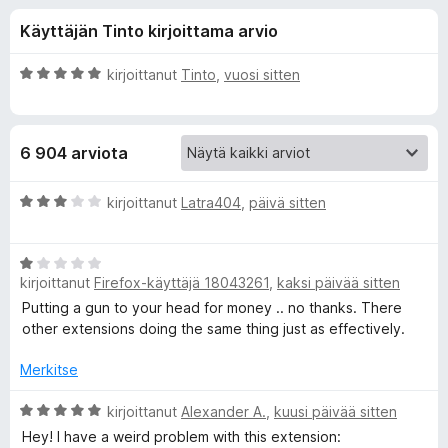
l
5
i
Käyttäjän Tinto kirjoittama arvio
/
s
i
5
ä
A
kirjoittanut
Tinto
,
vuosi sitten
o
s
r
s
v
i
a
ä
6 904 arviota
o
t
i
o
t
A
kirjoittanut
Latra404
,
päivä sitten
u
r
s
5
v
/
A
i
kirjoittanut
Firefox-käyttäjä 18043261
,
kaksi päivää sitten
5
r
o
a
v
i
Putting a gun to your head for money .. no thanks. There
i
t
other extensions doing the same thing just as effectively.
l
o
u
i
3
Merkitse
l
t
/
u
A
5
kirjoittanut
Alexander A.
,
kuusi päivää sitten
e
1
r
Hey! I have a weird problem with this extension: