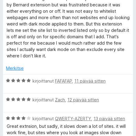
v
t
by Bernard extension but was frustrated because it was
i
u
either everything on or off. It was not easy to whitelist
o
5
webpages and more often than not websites end up looking
i
/
weird with dark mode applied to them. But this extension
t
5
lets me set the site list to inverted listed only so by default it
u
is off and only on for specific domains that I add. That's
5
perfect for me because I would much rather add the few
/
sites I actually want dark mode on than exclude every site
5
where I don't like it.
Merkitse
A
kirjoittanut
FAFAFAP
,
11 päivää sitten
r
v
A
i
kirjoittanut
Zach
,
12 päivää sitten
r
o
v
i
A
i
kirjoittanut
QWERTY-AZERTY
,
13 päivää sitten
t
r
o
u
Great extnsion, but sadly, it slows down a lot of sites. it will
v
i
5
work fine, but sites where you look at images slow down