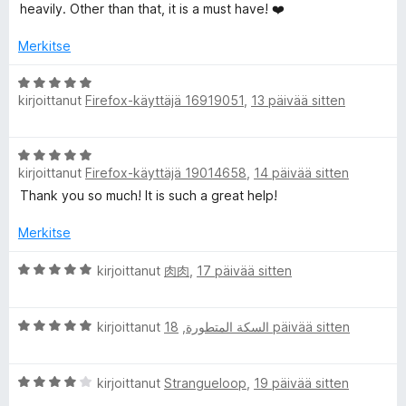
i
t
/
heavily. Other than that, it is a must have! ❤️
o
u
5
i
5
Merkitse
t
/
u
5
A
4
kirjoittanut
Firefox-käyttäjä 16919051
,
13 päivää sitten
r
/
v
5
i
A
o
kirjoittanut
Firefox-käyttäjä 19014658
,
14 päivää sitten
r
i
v
Thank you so much! It is such a great help!
t
i
u
o
Merkitse
5
i
/
t
A
kirjoittanut
肉肉
,
17 päivää sitten
5
u
r
5
v
A
/
i
kirjoittanut
,
السكة المتطورة
18 päivää sitten
r
5
o
v
i
A
i
kirjoittanut
Strangueloop
,
19 päivää sitten
t
r
o
u