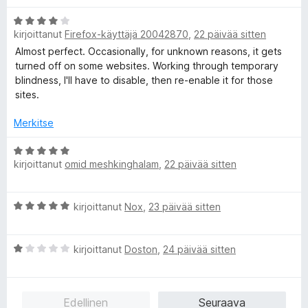
5
A
kirjoittanut
Firefox-käyttäjä 20042870
,
22 päivää sitten
r
v
Almost perfect. Occasionally, for unknown reasons, it gets
i
turned off on some websites. Working through temporary
o
blindness, I'll have to disable, then re-enable it for those
i
sites.
t
u
Merkitse
4
/
A
kirjoittanut
omid meshkinghalam
,
22 päivää sitten
5
r
v
i
A
kirjoittanut
Nox
,
23 päivää sitten
o
r
i
v
t
A
i
kirjoittanut
Doston
,
24 päivää sitten
u
r
o
5
v
i
/
i
t
5
Edellinen
Seuraava
o
u