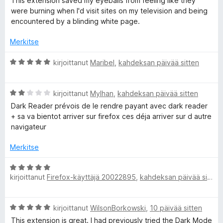
5
This extension saved my eyeballs from feeling like they
r
i
t
/
were burning when I'd visit sites on my television and being
o
u
5
encountered by a blinding white page.
i
5
t
/
Merkitse
u
5
5
A
kirjoittanut
Maribel
,
kahdeksan päivää sitten
/
r
5
v
A
i
kirjoittanut
Mylhan
,
kahdeksan päivää sitten
r
o
Dark Reader prévois de le rendre payant avec dark reader
v
i
+ sa va bientot arriver sur firefox ces déja arriver sur d autre
i
t
navigateur
o
u
i
5
Merkitse
t
/
u
5
A
2
kirjoittanut
Firefox-käyttäjä 20022895
,
kahdeksan päivää sitten
r
/
v
5
i
A
kirjoittanut
WilsonBorkowski
,
10 päivää sitten
o
r
i
This extension is great. I had previously tried the Dark Mode