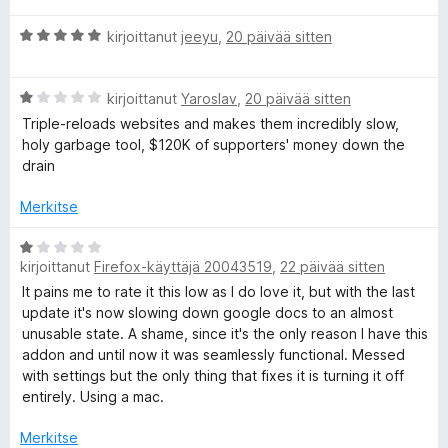
v
i
5
A
i
kirjoittanut
jeeyu
,
20 päivää sitten
t
/
r
o
u
5
v
i
5
A
i
kirjoittanut
Yaroslav
,
20 päivää sitten
t
/
r
o
u
5
Triple-reloads websites and makes them incredibly slow,
v
i
4
holy garbage tool, $120K of supporters' money down the
i
t
/
drain
o
u
5
i
5
Merkitse
t
/
u
5
A
1
kirjoittanut
Firefox-käyttäjä 20043519
,
22 päivää sitten
r
/
v
It pains me to rate it this low as I do love it, but with the last
5
i
update it's now slowing down google docs to an almost
o
unusable state. A shame, since it's the only reason I have this
i
addon and until now it was seamlessly functional. Messed
t
with settings but the only thing that fixes it is turning it off
u
entirely. Using a mac.
1
/
Merkitse