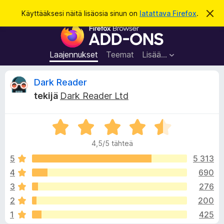
H
Kirjaudu sisään
Käyttääksesi näitä lisäosia sinun on
latattava Firefox
.
O
h
a
F
i
k
t
i
a
u
r
t
Laajennukset
Teemat
Lisää…
ä
e
m
f
ä
A
Dark Reader
i
o
l
tekijä
Dark Reader Ltd
x
m
r
o
-
i
A
s
t
v
u
r
e
s
4,5/5 tähteä
v
l
i
i
5
5 313
a
o
4
690
i
o
i
m
3
276
t
e
u
t
2
200
4
n
1
425
,
l