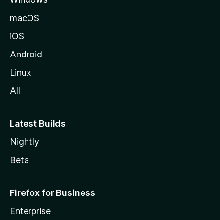
i
v
macOS
u
iOS
s
t
Android
o
Linux
l
All
l
e
Latest Builds
Nightly
Beta
Firefox for Business
Enterprise