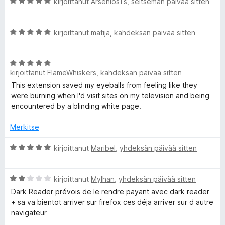
A
kirjoittanut
ArseniosTs
,
seitsemän päivää sitten
r
r
v
A
i
kirjoittanut
matija
,
kahdeksan päivää sitten
r
o
v
i
A
i
t
kirjoittanut
FlameWhiskers
,
kahdeksan päivää sitten
r
o
u
v
i
5
This extension saved my eyeballs from feeling like they
i
t
/
were burning when I'd visit sites on my television and being
o
u
5
encountered by a blinding white page.
i
5
t
/
Merkitse
u
5
5
A
kirjoittanut
Maribel
,
yhdeksän päivää sitten
/
r
5
v
A
i
kirjoittanut
Mylhan
,
yhdeksän päivää sitten
r
o
Dark Reader prévois de le rendre payant avec dark reader
v
i
+ sa va bientot arriver sur firefox ces déja arriver sur d autre
i
t
navigateur
o
u