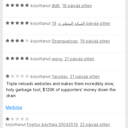
/
t
A
kirjoittanut
肉肉
,
18 päivää sitten
5
u
r
5
v
A
/
i
kirjoittanut
,
السكة المتطورة
19 päivää sitten
r
5
o
v
i
A
i
kirjoittanut
Strangueloop
,
19 päivää sitten
t
r
o
u
v
i
5
A
i
kirjoittanut
jeeyu
,
21 päivää sitten
t
/
r
o
u
5
v
i
5
A
i
kirjoittanut
Yaroslav
,
21 päivää sitten
t
/
r
o
u
5
Triple-reloads websites and makes them incredibly slow,
v
i
4
holy garbage tool, $120K of supporters' money down the
i
t
/
drain
o
u
5
i
5
Merkitse
t
/
u
5
A
1
kirjoittanut
Firefox-käyttäjä 20043519
,
22 päivää sitten
r