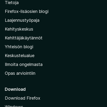
Tietoja
y
M
Firefox-lisäosien blogi
o
Laajennustyöpaja
z
Kehityskeskus
i
l
Kehittäjäkäytännöt
l
Yhteisön blogi
a
n
Keskustelualue
v
Ilmoita ongelmasta
e
Opas arviointiin
r
k
k
Download
o
Download Firefox
s
Windows