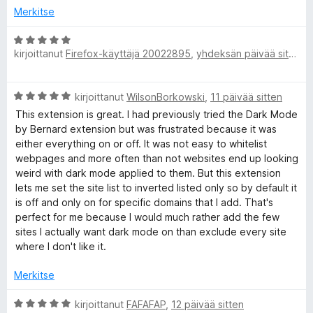
i
5
Merkitse
t
/
u
5
A
2
kirjoittanut
Firefox-käyttäjä 20022895
,
yhdeksän päivää sitten
r
/
v
5
i
A
kirjoittanut
WilsonBorkowski
,
11 päivää sitten
o
r
i
This extension is great. I had previously tried the Dark Mode
v
t
by Bernard extension but was frustrated because it was
i
u
either everything on or off. It was not easy to whitelist
o
5
webpages and more often than not websites end up looking
i
/
weird with dark mode applied to them. But this extension
t
5
lets me set the site list to inverted listed only so by default it
u
is off and only on for specific domains that I add. That's
5
perfect for me because I would much rather add the few
/
sites I actually want dark mode on than exclude every site
5
where I don't like it.
Merkitse
A
kirjoittanut
FAFAFAP
,
12 päivää sitten