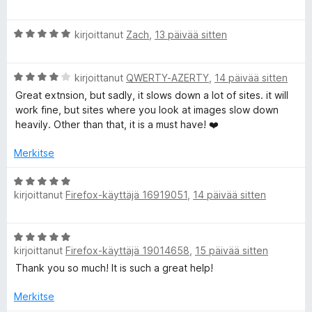
r
v
A
i
kirjoittanut
Zach
,
13 päivää sitten
r
o
v
i
A
i
kirjoittanut
QWERTY-AZERTY
,
14 päivää sitten
t
r
o
u
Great extnsion, but sadly, it slows down a lot of sites. it will
v
i
5
work fine, but sites where you look at images slow down
i
t
/
heavily. Other than that, it is a must have! ❤️
o
u
5
i
5
Merkitse
t
/
u
5
A
4
kirjoittanut
Firefox-käyttäjä 16919051
,
14 päivää sitten
r
/
v
5
i
A
o
kirjoittanut
Firefox-käyttäjä 19014658
,
15 päivää sitten
r
i
v
Thank you so much! It is such a great help!
t
i
u
o
Merkitse
5
i