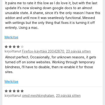
/
v
It pains me to rate it this low as I do love it, but with the last
5
i
update it's now slowing down google docs to an almost
o
unusable state. A shame, since it's the only reason I have this
i
addon and until now it was seamlessly functional. Messed
t
with settings but the only thing that fixes it is turning it off
u
entirely. Using a mac.
1
/
Merkitse
5
A
kirjoittanut
Firefox-käyttäjä 20042870
,
23 päivää sitten
r
v
Almost perfect. Occasionally, for unknown reasons, it gets
i
turned off on some websites. Working through temporary
o
blindness, I'll have to disable, then re-enable it for those
i
sites.
t
u
Merkitse
4
/
A
kirjoittanut
omid meshkinghalam
,
23 päivää sitten
5
r
v