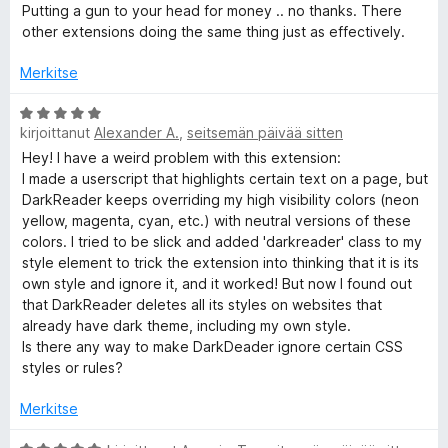
v
i
Putting a gun to your head for money .. no thanks. There
i
D
t
other extensions doing the same thing just as effectively.
o
u
i
3
Merkitse
a
t
/
u
A
5
r
kirjoittanut
Alexander A.
,
seitsemän päivää sitten
1
r
/
v
Hey! I have a weird problem with this extension:
k
5
i
I made a userscript that highlights certain text on a page, but
o
DarkReader keeps overriding my high visibility colors (neon
i
yellow, magenta, cyan, etc.) with neutral versions of these
R
t
colors. I tried to be slick and added 'darkreader' class to my
u
style element to trick the extension into thinking that it is its
e
5
own style and ignore it, and it worked! But now I found out
/
that DarkReader deletes all its styles on websites that
a
5
already have dark theme, including my own style.
Is there any way to make DarkDeader ignore certain CSS
d
styles or rules?
Merkitse
e