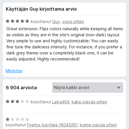
l
5
i
Käyttäjän Guy kirjoittama arvio
/
s
i
5
ä
A
kirjoittanut
Guy
,
vuosi sitten
o
s
r
Great extension. Flips colors naturally while keeping all items
s
v
as visible as they are in the site's original (non-dark) layout.
i
a
Very simple to use and highly customizable: You can easily
ä
o
t
fine tune the darkness intensity. For instance, if you prefer a
i
dark grey theme over a completely black one, it can be
o
t
easily adjusted. Highly recommended!
u
s
5
Merkitse
/
5
a
6 904 arviota
l
A
kirjoittanut
Latra404
,
kaksi päivää sitten
r
l
v
A
i
e
kirjoittanut
Firefox-käyttäjä 18043261
,
kolme päivää sitten
r
o