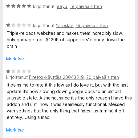
i
5
A
i
kirjoittanut
jeeyu
,
18 päivää sitten
t
/
r
o
u
5
v
i
5
A
i
kirjoittanut
Yaroslav
,
19 päivää sitten
t
/
r
o
u
5
Triple-reloads websites and makes them incredibly slow,
v
i
4
holy garbage tool, $120K of supporters' money down the
i
t
/
drain
o
u
5
i
5
Merkitse
t
/
u
5
A
1
kirjoittanut
Firefox-käyttäjä 20043519
,
20 päivää sitten
r
/
v
It pains me to rate it this low as I do love it, but with the last
5
i
update it's now slowing down google docs to an almost
o
unusable state. A shame, since it's the only reason I have this
i
addon and until now it was seamlessly functional. Messed
t
with settings but the only thing that fixes it is turning it off
u
entirely. Using a mac.
1
/
Merkitse
5