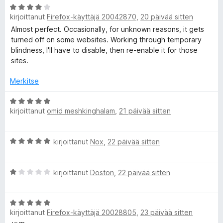
A
kirjoittanut
Firefox-käyttäjä 20042870
,
20 päivää sitten
r
v
Almost perfect. Occasionally, for unknown reasons, it gets
i
turned off on some websites. Working through temporary
o
blindness, I'll have to disable, then re-enable it for those
i
sites.
t
u
Merkitse
4
/
A
kirjoittanut
omid meshkinghalam
,
21 päivää sitten
5
r
v
i
A
kirjoittanut
Nox
,
22 päivää sitten
o
r
i
v
t
A
i
kirjoittanut
Doston
,
22 päivää sitten
u
r
o
5
v
i
/
A
i
t
5
kirjoittanut
Firefox-käyttäjä 20028805
,
23 päivää sitten
r
o
u