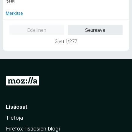
v
i
5
好用
i
t
/
o
u
Merkitse
5
i
1
t
/
Edellinen
Seuraava
u
5
5
Sivu 1/277
/
5
S
i
i
r
Lisäosat
r
Tietoja
y
M
Firefox-lisäosien blogi