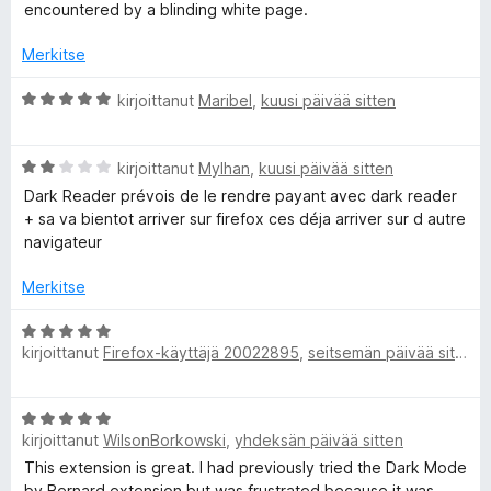
i
t
/
encountered by a blinding white page.
r
o
u
5
i
5
Merkitse
t
/
u
5
A
kirjoittanut
Maribel
,
kuusi päivää sitten
5
r
/
v
5
A
i
kirjoittanut
Mylhan
,
kuusi päivää sitten
r
o
Dark Reader prévois de le rendre payant avec dark reader
v
i
+ sa va bientot arriver sur firefox ces déja arriver sur d autre
i
t
navigateur
o
u
i
5
Merkitse
t
/
u
5
A
2
kirjoittanut
Firefox-käyttäjä 20022895
,
seitsemän päivää sitten
r
/
v
5
i
A
o
kirjoittanut
WilsonBorkowski
,
yhdeksän päivää sitten
r
i
v
This extension is great. I had previously tried the Dark Mode
t
i
by Bernard extension but was frustrated because it was