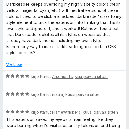
5
i
DarkReader keeps overriding my high visibility colors (neon
D
o
yellow, magenta, cyan, etc.) with neutral versions of these
i
colors. I tried to be slick and added 'darkreader' class to my
t
style element to trick the extension into thinking that it is its
a
u
own style and ignore it, and it worked! But now I found out
5
that DarkReader deletes all its styles on websites that
r
/
already have dark theme, including my own style.
5
Is there any way to make DarkDeader ignore certain CSS
k
styles or rules?
R
Merkitse
A
kirjoittanut
ArseniosTs
,
viisi päivää sitten
e
r
v
a
A
i
kirjoittanut
matija
,
kuusi päivää sitten
r
o
d
v
i
A
i
kirjoittanut
FlameWhiskers
,
kuusi päivää sitten
t
r
o
u
e
This extension saved my eyeballs from feeling like they
v
i
5
were burning when I'd visit sites on my television and being