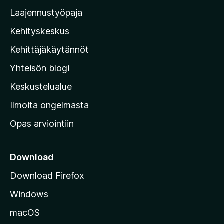
o
Laajennustyöpaja
z
Kehityskeskus
i
l
Kehittäjäkäytännöt
l
Yhteisön blogi
a
n
Keskustelualue
v
Ilmoita ongelmasta
e
Opas arviointiin
r
k
k
Download
o
Download Firefox
s
Windows
i
v
macOS
u