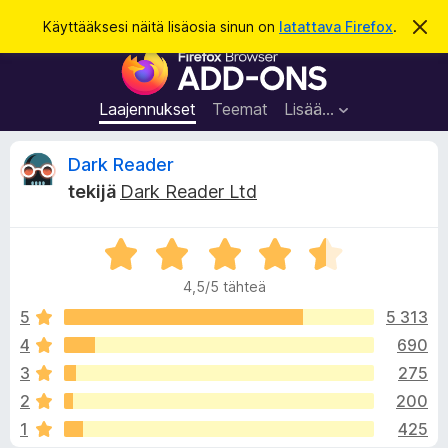
H
Kirjaudu sisään
Käyttääksesi näitä lisäosia sinun on
latattava Firefox
.
O
h
a
F
i
k
t
i
a
u
r
t
Laajennukset
Teemat
Lisää…
ä
e
m
f
ä
A
Dark Reader
i
o
l
tekijä
Dark Reader Ltd
x
m
r
o
-
i
A
s
t
v
u
r
e
s
4,5/5 tähteä
v
l
i
i
5
5 313
a
o
4
690
i
o
i
m
3
275
t
e
u
t
2
200
4
n
1
425
,
l