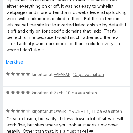
u
o
either everything on or off. It was not easy to whitelist
5
i
webpages and more often than not websites end up looking
/
t
weird with dark mode applied to them. But this extension
5
u
lets me set the site list to inverted listed only so by default it
5
is off and only on for specific domains that I add. That's
/
perfect for me because I would much rather add the few
5
sites I actually want dark mode on than exclude every site
where I don't like it.
Merkitse
A
kirjoittanut
FAFAFAP
,
10 päivää sitten
r
v
A
i
kirjoittanut
Zach
,
10 päivää sitten
r
o
v
i
A
i
kirjoittanut
QWERTY-AZERTY
,
11 päivää sitten
t
r
o
u
Great extnsion, but sadly, it slows down a lot of sites. it will
v
i
5
work fine, but sites where you look at images slow down
i
t
/
heavily. Other than that, it is a must have! ❤️