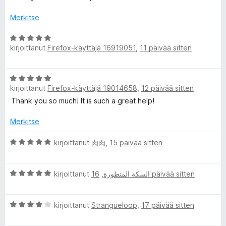
o
u
5
i
5
Merkitse
t
/
u
5
A
4
kirjoittanut
Firefox-käyttäjä 16919051
,
11 päivää sitten
r
/
v
5
i
A
o
kirjoittanut
Firefox-käyttäjä 19014658
,
12 päivää sitten
r
i
v
Thank you so much! It is such a great help!
t
i
u
o
Merkitse
5
i
/
t
A
kirjoittanut
肉肉
,
15 päivää sitten
5
u
r
5
v
A
/
i
kirjoittanut
,
السكة المتطورة
16 päivää sitten
r
5
o
v
i
A
i
kirjoittanut
Strangueloop
,
17 päivää sitten
t
r
o
u
v