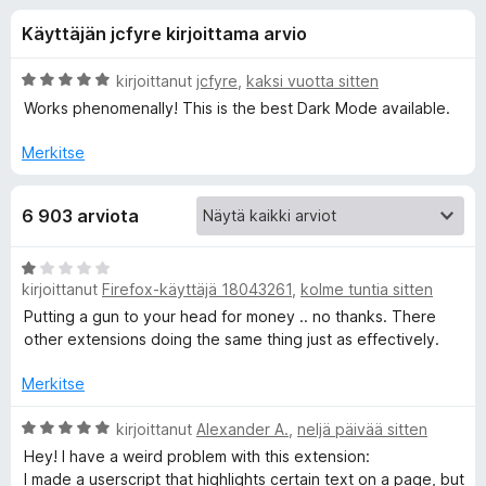
l
5
i
Käyttäjän jcfyre kirjoittama arvio
/
s
i
5
ä
A
kirjoittanut
jcfyre
,
kaksi vuotta sitten
o
s
r
Works phenomenally! This is the best Dark Mode available.
s
v
i
a
Merkitse
ä
o
t
i
o
6 903 arviota
t
u
s
5
A
/
kirjoittanut
Firefox-käyttäjä 18043261
,
kolme tuntia sitten
r
5
a
v
Putting a gun to your head for money .. no thanks. There
i
other extensions doing the same thing just as effectively.
o
l
i
Merkitse
t
l
u
A
kirjoittanut
Alexander A.
,
neljä päivää sitten
1
r
Hey! I have a weird problem with this extension:
e
/
v
I made a userscript that highlights certain text on a page, but