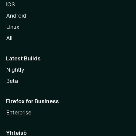
iOS
s
t
Android
o
Linux
l
All
l
e
Latest Builds
Nightly
Beta
Firefox for Business
Enterprise
Yhteisö