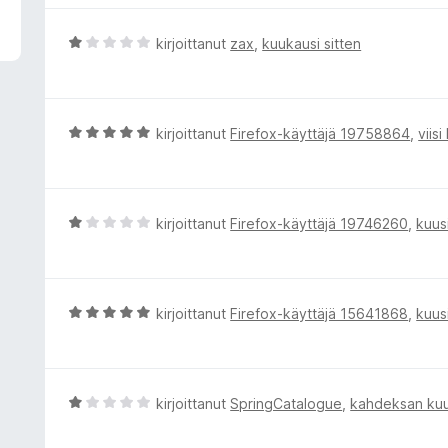
A
kirjoittanut
zax
,
kuukausi sitten
r
v
i
o
A
kirjoittanut
Firefox-käyttäjä 19758864
,
viis
i
r
t
v
u
i
1
o
A
kirjoittanut
Firefox-käyttäjä 19746260
,
kuus
/
i
r
5
t
v
u
i
5
o
A
kirjoittanut
Firefox-käyttäjä 15641868
,
kuus
/
i
r
5
t
v
u
i
1
o
A
kirjoittanut
SpringCatalogue
,
kahdeksan kuu
/
i
r
5
t
v