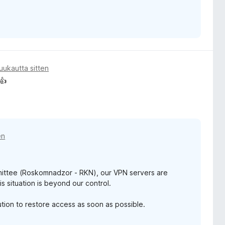
uukautta sitten
👍
en
mittee (Roskomnadzor - RKN), our VPN servers are
is situation is beyond our control.
ution to restore access as soon as possible.