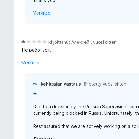
Thank you!
Merkitse
A
kirjoittanut
Алексей.
,
vuosi sitten
r
Не работает.
v
i
Merkitse
o
i
t
Kehittäjän vastaus
lähetetty
vuosi sitten
u
Hi,
1
/
Due to a decision by the Russian Supervision Com
5
currently being blocked in Russia. Unfortunately, th
Rest assured that we are actively working on a sol