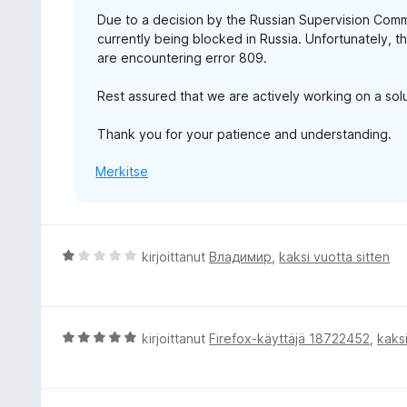
/
Due to a decision by the Russian Supervision Com
5
currently being blocked in Russia. Unfortunately, th
are encountering error 809.
Rest assured that we are actively working on a sol
Thank you for your patience and understanding.
Merkitse
A
kirjoittanut
Владимир
,
kaksi vuotta sitten
r
v
i
o
A
kirjoittanut
Firefox-käyttäjä 18722452
,
kaksi
i
r
t
v
u
i