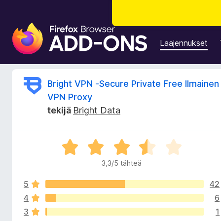
F
i
Laajennukset
r
e
f
A
Bright VPN -Secure Private Free Ilmainen
o
VPN Proxy
x
r
tekijä
Bright Data
-
s
v
e
A
l
i
r
a
3,3/5 tähteä
v
i
o
i
m
5
42
o
e
i
4
6
t
n
t
3
1
u
l