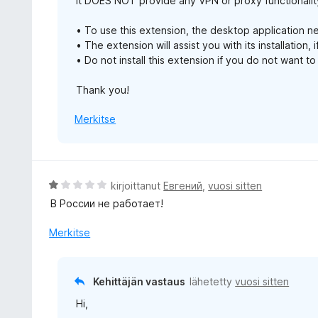
It DOES NOT provide any VPN or proxy functionality 
• To use this extension, the desktop application ne
• The extension will assist you with its installation, i
• Do not install this extension if you do not want to
Thank you!
Merkitse
A
kirjoittanut
Евгений
,
vuosi sitten
r
В России не работает!
v
i
Merkitse
o
i
t
Kehittäjän vastaus
lähetetty
vuosi sitten
u
Hi,
1