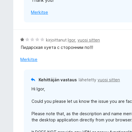
Thank you!
Merkitse
A
kirjoittanut
Igor
,
vuosi sitten
r
Пидарская хуета с сторонним по!!!
v
i
Merkitse
o
i
t
Kehittäjän vastaus
lähetetty
vuosi sitten
u
Hi Igor,
1
/
Could you please let us know the issue you are faci
5
Please note that, as the description and name ment
the desktop application directly from your browser