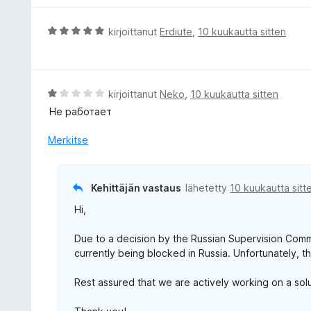
u
i
5
o
A
kirjoittanut
Erdiute
,
10 kuukautta sitten
/
i
r
5
t
v
u
i
1
o
A
kirjoittanut
Neko
,
10 kuukautta sitten
/
i
r
Не работает
5
t
v
u
i
Merkitse
5
o
/
i
5
t
Kehittäjän vastaus
lähetetty
10 kuukautta sitt
u
Hi,
1
/
Due to a decision by the Russian Supervision Com
5
currently being blocked in Russia. Unfortunately, th
Rest assured that we are actively working on a sol