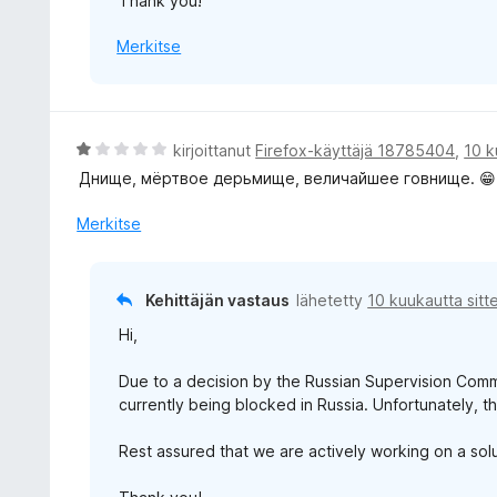
Thank you!
Merkitse
A
kirjoittanut
Firefox-käyttäjä 18785404
,
10 k
r
Днище, мёртвое дерьмище, величайшее говнище. 😁
v
i
Merkitse
o
i
t
Kehittäjän vastaus
lähetetty
10 kuukautta sitt
u
Hi,
1
/
Due to a decision by the Russian Supervision Com
5
currently being blocked in Russia. Unfortunately, th
Rest assured that we are actively working on a sol