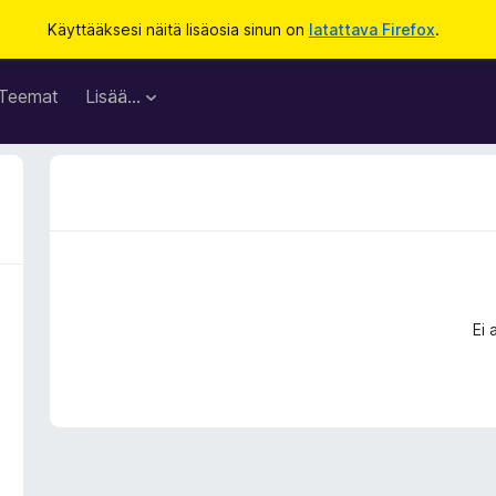
Käyttääksesi näitä lisäosia sinun on
latattava Firefox
.
Teemat
Lisää…
Ei 