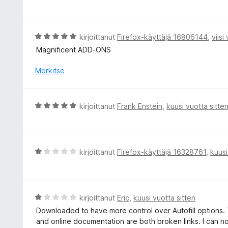
r
v
i
o
A
kirjoittanut
Firefox-käyttäjä 16806144
,
viisi
i
r
Magnificent ADD-ONS
t
v
u
i
Merkitse
4
o
/
i
5
t
A
kirjoittanut
Frank Enstein
,
kuusi vuotta sitte
u
r
5
v
/
i
5
o
A
kirjoittanut
Firefox-käyttäjä 16328761
,
kuusi
i
r
t
v
u
i
5
o
A
kirjoittanut
Eric
,
kuusi vuotta sitten
/
i
r
Downloaded to have more control over Autofill options. T
5
t
v
and online documentation are both broken links. I can n
u