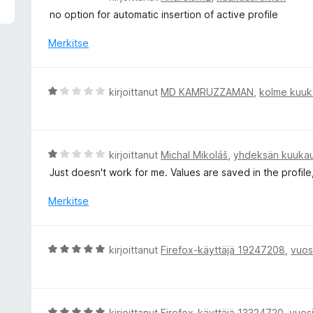
r
no option for automatic insertion of active profile
v
i
Merkitse
o
i
t
A
kirjoittanut
MD KAMRUZZAMAN
,
kolme kuuka
u
r
3
v
/
i
5
o
A
kirjoittanut
Michal Mikoláš
,
yhdeksän kuukaut
i
r
Just doesn't work for me. Values are saved in the profile
t
v
u
i
Merkitse
1
o
/
i
5
t
A
kirjoittanut
Firefox-käyttäjä 19247208
,
vuosi
u
r
1
v
/
i
5
o
A
kirjoittanut
Firefox-käyttäjä 13324720
,
vuosi