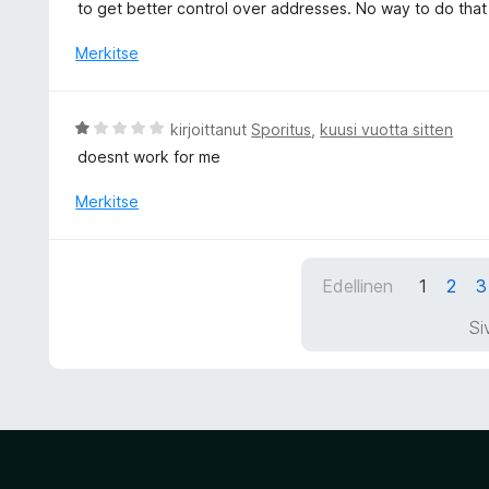
i
to get better control over addresses. No way to do that
1
o
/
i
Merkitse
5
t
u
1
A
kirjoittanut
Sporitus
,
kuusi vuotta sitten
/
r
doesnt work for me
5
v
i
Merkitse
o
i
t
Edellinen
1
2
3
u
1
Si
/
5