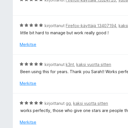
i
r
t
v
u
i
5
o
A
kirjoittanut
Firefox-käyttäjä 13407194
,
kaksi
/
i
r
little bit hard to manage but work really good !
5
t
v
u
i
Merkitse
5
o
/
i
5
t
A
kirjoittanut
k3nt
,
kaksi vuotta sitten
u
r
Been using this for years. Thank you Sarah!! Works perf
5
v
/
i
Merkitse
5
o
i
t
A
kirjoittanut
gg
,
kaksi vuotta sitten
u
r
works perfectly, those who give one stars are people th
5
v
/
i
Merkitse
5
o