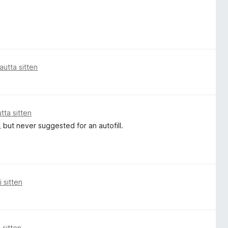
utta sitten
ta sitten
, but never suggested for an autofill.
 sitten
 sitten