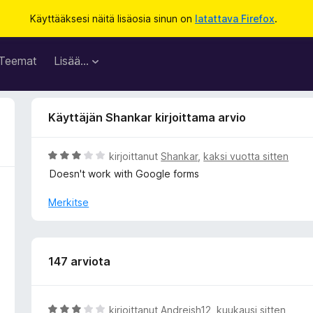
Käyttääksesi näitä lisäosia sinun on
latattava Firefox
.
Teemat
Lisää…
Käyttäjän Shankar kirjoittama arvio
A
kirjoittanut
Shankar
,
kaksi vuotta sitten
r
Doesn't work with Google forms
v
i
Merkitse
o
i
t
u
147 arviota
3
/
5
A
kirjoittanut
Andreish12
,
kuukausi sitten