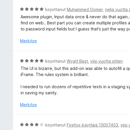
i
5
o
A
kirjoittanut
Muhammed Oomer
,
neljä vuotta 
/
i
r
Awesome plugin, Input data once & never do that again.. H
5
t
v
find on web.. Best part you can create multiple profiles 
u
i
to password input fields but I guess that's just the way 
5
o
/
i
Merkitse
5
t
u
5
A
kirjoittanut
Wyatt Best
,
viisi vuotta sitten
/
r
The UI is bizarre, but this add-on was able to autofill a q
5
v
iFrame. The rules system is brilliant.
i
o
I needed to run dozens of repetitive tests in a staging s
i
in saving my sanity.
t
u
Merkitse
5
/
5
A
kirjoittanut
Firefox-käyttäjä 13007453
,
viisi