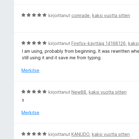
i
t
A
kirjoittanut
comrade
,
kaksi vuotta sitten
u
r
5
v
/
i
5
o
A
kirjoittanut
Firefox-käyttäjä 14168126
,
kaksi
i
r
I am using, probably from beginning. It was rewritten wh
t
v
still using it and it save me from typing
u
i
5
o
Merkitse
/
i
5
t
u
A
kirjoittanut
New88
,
kaksi vuotta sitten
5
r
s
/
v
5
i
Merkitse
o
i
t
A
kirjoittanut
KANUDO
,
kaksi vuotta sitten
u