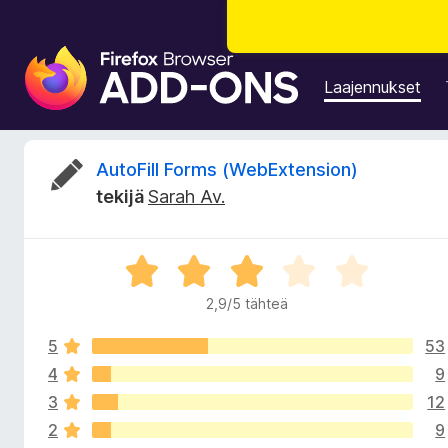
F
i
Laajennukset
r
e
f
A
AutoFill Forms (WebExtension)
o
tekijä
Sarah Av.
x
r
-
s
v
A
e
r
l
2,9/5 tähteä
i
v
a
i
i
5
53
o
o
m
i
4
9
t
e
3
12
t
u
n
2
9
2
l