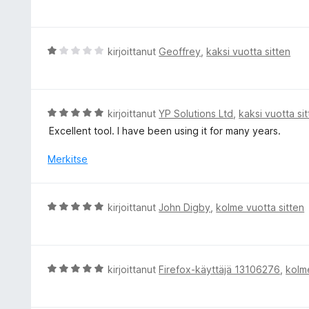
r
5
v
/
i
5
o
A
kirjoittanut
Geoffrey
,
kaksi vuotta sitten
i
r
t
v
u
i
5
o
A
kirjoittanut
YP Solutions Ltd
,
kaksi vuotta si
/
i
r
Excellent tool. I have been using it for many years.
5
t
v
u
i
Merkitse
1
o
/
i
5
t
A
kirjoittanut
John Digby
,
kolme vuotta sitten
u
r
5
v
/
i
5
o
A
kirjoittanut
Firefox-käyttäjä 13106276
,
kolme
i
r
t
v
u