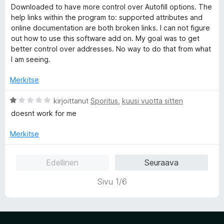
r
i
5
Downloaded to have more control over Autofill options. The
v
t
/
help links within the program to: supported attributes and
i
u
5
online documentation are both broken links. I can not figure
o
1
out how to use this software add on. My goal was to get
i
/
better control over addresses. No way to do that from what
t
5
I am seeing.
u
1
Merkitse
/
5
A
kirjoittanut
Sporitus
,
kuusi vuotta sitten
r
doesnt work for me
v
i
Merkitse
o
i
Edellinen
Seuraava
t
u
Sivu 1/6
1
/
5