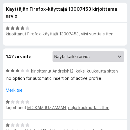
l
9
i
Käyttäjän Firefox-käyttäjä 13007453 kirjoittama
/
s
i
5
arvio
ä
o
s
A
s
kirjoittanut
Firefox-käyttäjä 13007453
,
viisi vuotta sitten
r
a
v
ä
i
t
o
o
147 arviota
i
t
s
A
u
kirjoittanut
Andreish12
,
kaksi kuukautta sitten
r
4
no option for automatic insertion of active profile
v
a
/
i
5
Merkitse
o
l
i
A
t
kirjoittanut
MD KAMRUZZAMAN
,
neljä kuukautta sitten
r
l
u
v
3
i
e
A
/
o