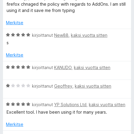
x
i
t
firefox chnaged the policy with regards to AddOns. I am still
o
u
using it and it save me from typing
t
i
5
t
/
Merkitse
e
u
5
5
A
kirjoittanut
New88
,
kaksi vuotta sitten
/
r
n
s
5
v
i
Merkitse
s
o
i
A
kirjoittanut
KANUDO
,
kaksi vuotta sitten
i
t
r
u
v
5
o
A
i
kirjoittanut
Geoffrey
,
kaksi vuotta sitten
/
r
o
5
v
i
n
A
i
kirjoittanut
YP Solutions Ltd
,
kaksi vuotta sitten
t
r
o
u
Excellent tool. I have been using it for many years.
)
v
i
5
i
t
/
Merkitse
o
u
5