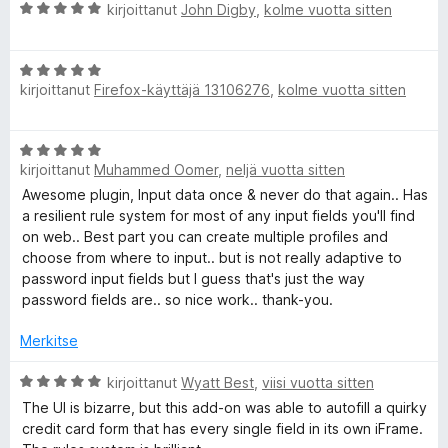
i
1
A
kirjoittanut
John Digby
,
kolme vuotta sitten
t
/
r
u
5
v
5
A
i
/
kirjoittanut
Firefox-käyttäjä 13106276
,
kolme vuotta sitten
r
o
5
v
i
i
t
A
o
u
kirjoittanut
Muhammed Oomer
,
neljä vuotta sitten
r
i
5
v
Awesome plugin, Input data once & never do that again.. Has
t
/
i
a resilient rule system for most of any input fields you'll find
u
5
o
on web.. Best part you can create multiple profiles and
5
i
choose from where to input.. but is not really adaptive to
/
t
password input fields but I guess that's just the way
5
u
password fields are.. so nice work.. thank-you.
5
/
Merkitse
5
A
kirjoittanut
Wyatt Best
,
viisi vuotta sitten
r
The UI is bizarre, but this add-on was able to autofill a quirky
v
credit card form that has every single field in its own iFrame.
i