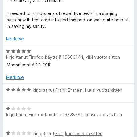
The rules system is brilliant.
o
i
I needed to run dozens of repetitive tests in a staging
t
system with test card info and this add-on was quite helpful
u
in saving my sanity.
5
/
Merkitse
5
A
kirjoittanut
Firefox-käyttäjä 16806144
,
viisi vuotta sitten
r
v
Magnificent ADD-ONS
i
o
Merkitse
i
t
A
kirjoittanut
Frank Enstein
,
kuusi vuotta sitten
u
r
5
v
A
/
i
kirjoittanut
Firefox-käyttäjä 16328761
,
kuusi vuotta sitten
r
5
o
v
i
i
t
A
kirjoittanut
Eric
,
kuusi vuotta sitten
o
u