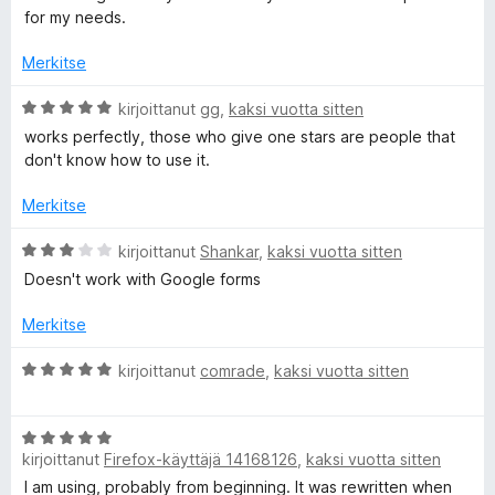
5
v
o
for my needs.
/
i
5
o
Merkitse
r
i
t
A
kirjoittanut
gg
,
kaksi vuotta sitten
m
u
r
works perfectly, those who give one stars are people that
5
v
don't know how to use it.
/
s
i
5
o
Merkitse
i
(
t
A
kirjoittanut
Shankar
,
kaksi vuotta sitten
u
r
Doesn't work with Google forms
W
5
v
/
i
Merkitse
e
5
o
i
A
kirjoittanut
comrade
,
kaksi vuotta sitten
b
t
r
u
v
3
A
i
E
/
kirjoittanut
Firefox-käyttäjä 14168126
,
kaksi vuotta sitten
r
o
5
v
i
I am using, probably from beginning. It was rewritten when