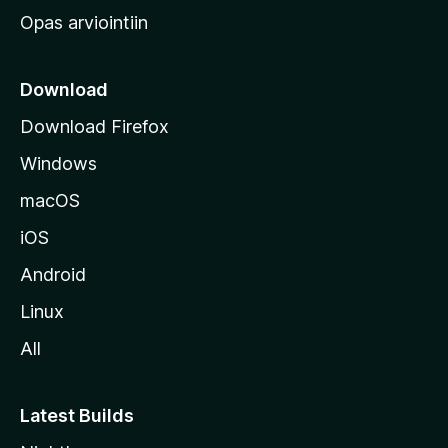
e
Opas arviointiin
r
k
k
Download
o
Download Firefox
s
Windows
i
v
macOS
u
iOS
s
t
Android
o
Linux
l
All
l
e
Latest Builds