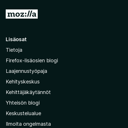
S
i
i
r
Lisäosat
r
Tietoja
y
M
Firefox-lisäosien blogi
o
Laajennustyöpaja
z
Kehityskeskus
i
l
Kehittäjäkäytännöt
l
Yhteisön blogi
a
n
Keskustelualue
v
Ilmoita ongelmasta