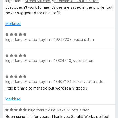
kirjoittanut
Michal Mikoláš
,
yhdeksän kuukautta sitten
r
5
i
v
Just doesn't work for me. Values are saved in the profile, but
t
A
i
never suggested for an autofill.
u
o
1
u
i
Merkitse
/
t
5
t
u
A
kirjoittanut
Firefox-käyttäjä 19247208
,
vuosi sitten
1
r
/
v
o
5
i
A
o
F
kirjoittanut
Firefox-käyttäjä 13324720
,
vuosi sitten
r
i
v
t
i
i
u
A
o
5
kirjoittanut
Firefox-käyttäjä 13407194
,
kaksi vuotta sitten
r
i
l
/
v
little bit hard to manage but work really good !
t
5
i
u
l
o
Merkitse
5
i
/
F
t
A
kirjoittanut
k3nt
,
kaksi vuotta sitten
5
u
r
Been using this for years. Thank you Sarah!! Works perfect