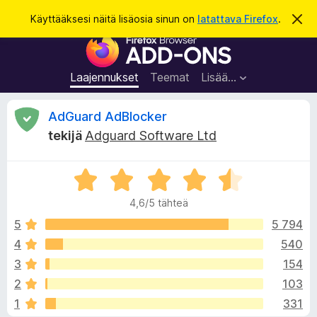
H
Kirjaudu sisään
Käyttääksesi näitä lisäosia sinun on
latattava Firefox
.
O
h
a
F
i
k
t
i
a
u
r
t
Laajennukset
Teemat
Lisää…
ä
e
m
f
ä
A
AdGuard AdBlocker
i
o
l
tekijä
Adguard Software Ltd
x
m
r
o
-
i
A
s
t
v
u
r
e
s
4,6/5 tähteä
v
l
i
i
5
5 794
a
o
4
540
i
o
i
m
3
154
t
e
u
t
2
103
4
n
1
331
,
l