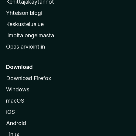
Kehittäjäkäytännöt
l
Yhteisön blogi
a
n
Keskustelualue
v
Ilmoita ongelmasta
e
Opas arviointiin
r
k
k
Download
o
Download Firefox
s
Windows
i
v
macOS
u
iOS
s
t
Android
o
Linux