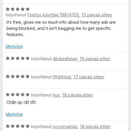
1
v
/
A
i
5
kirjoittanut
Firefox-käyttäjä 19814105
,
15 päivää sitten
r
o
v
i
it's free, gives me so much info about how many ads are
i
t
being blocked, and it isn't begging me to get specific
o
u
features.
i
5
t
/
Merkitse
u
5
5
A
kirjoittanut
Abdurahman
,
16 päivää sitten
/
r
5
v
A
i
kirjoittanut
fffghhhujj
,
17 päivää sitten
r
o
v
i
A
i
kirjoittanut
huy
,
18 päivää sitten
t
r
o
u
Chặn qc rất tốt
v
i
5
i
t
/
Merkitse
o
u
5
i
5
A
kirjoittanut
jvccorsairplu
,
18 päivää sitten