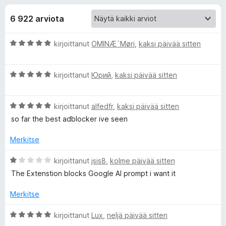
l
6
i
/
6 922 arviota
s
i
5
ä
A
kirjoittanut
OMINÆ`Møri
,
kaksi päivää sitten
o
s
r
s
v
a
ä
A
i
kirjoittanut
Юрий
,
kaksi päivää sitten
t
r
o
v
o
i
A
i
kirjoittanut
alfedfr
,
kaksi päivää sitten
t
r
o
u
so far the best adblocker ive seen
s
v
i
5
i
t
/
Merkitse
a
o
u
5
i
5
A
kirjoittanut
jsis8
,
kolme päivää sitten
l
t
/
r
The Extenstion blocks Google AI prompt i want it
u
5
v
5
i
l
Merkitse
/
o
5
i
A
kirjoittanut
Lux
,
neljä päivää sitten
e
t
r