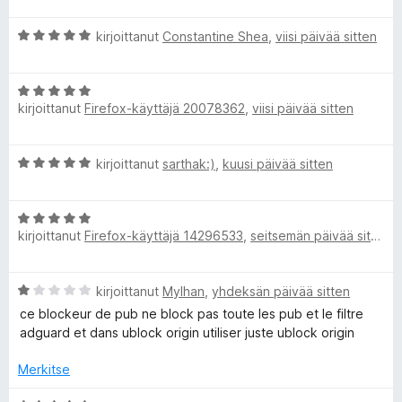
u
v
A
1
A
i
kirjoittanut
Constantine Shea
,
viisi päivää sitten
/
r
o
d
5
v
i
A
i
t
kirjoittanut
Firefox-käyttäjä 20078362
,
viisi päivää sitten
r
o
u
G
v
i
5
i
t
/
u
A
kirjoittanut
sarthak:)
,
kuusi päivää sitten
o
u
5
r
i
5
a
v
t
/
A
i
u
5
kirjoittanut
Firefox-käyttäjä 14296533
,
seitsemän päivää sitten
r
o
5
r
v
i
/
i
t
5
d
A
kirjoittanut
Mylhan
,
yhdeksän päivää sitten
o
u
r
i
5
ce blockeur de pub ne block pas toute les pub et le filtre
v
A
t
/
adguard et dans ublock origin utiliser juste ublock origin
i
u
5
o
5
Merkitse
d
i
/