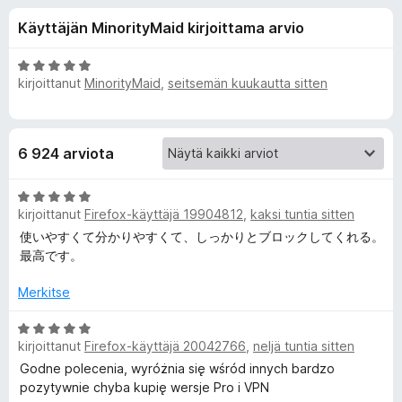
l
6
i
Käyttäjän MinorityMaid kirjoittama arvio
/
s
i
5
ä
A
o
kirjoittanut
MinorityMaid
,
seitsemän kuukautta sitten
s
r
s
v
i
a
ä
o
t
6 924 arviota
i
o
t
A
u
s
kirjoittanut
Firefox-käyttäjä 19904812
,
kaksi tuntia sitten
r
5
v
/
使いやすくて分かりやすくて、しっかりとブロックしてくれる。
i
5
最高です。
a
o
i
Merkitse
l
t
u
A
l
kirjoittanut
Firefox-käyttäjä 20042766
,
neljä tuntia sitten
5
r
/
v
Godne polecenia, wyróżnia się wśród innych bardzo
5
i
e
pozytywnie chyba kupię wersje Pro i VPN