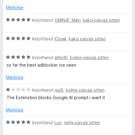
o
i
Merkitse
A
t
u
A
kirjoittanut
OMINÆ`Møri
,
kaksi päivää sitten
d
5
r
/
v
G
A
5
i
kirjoittanut
Юрий
,
kaksi päivää sitten
r
o
v
i
u
A
i
kirjoittanut
alfedfr
,
kolme päivää sitten
t
r
o
u
so far the best adblocker ive seen
a
v
i
5
i
t
/
Merkitse
r
o
u
5
i
5
A
kirjoittanut
jsis8
,
kolme päivää sitten
t
/
d
r
The Extenstion blocks Google AI prompt i want it
u
5
v
5
i
Merkitse
A
/
o
5
i
A
kirjoittanut
Lux
,
neljä päivää sitten
d
t
r
u
v