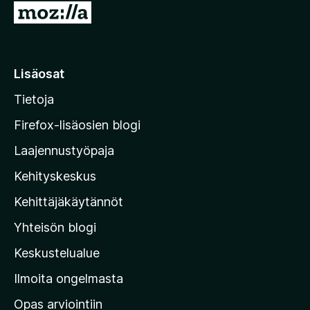
S
i
i
r
Lisäosat
r
Tietoja
y
M
Firefox-lisäosien blogi
o
Laajennustyöpaja
z
Kehityskeskus
i
l
Kehittäjäkäytännöt
l
Yhteisön blogi
a
n
Keskustelualue
v
Ilmoita ongelmasta
e
Opas arviointiin
r