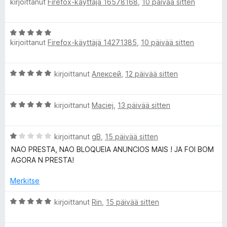
u
kirjoittanut
Firefox-käyttäjä 16578168
,
10 päivää sitten
r
1
v
/
i
A
5
o
kirjoittanut
Firefox-käyttäjä 14271385
,
10 päivää sitten
r
i
v
t
i
u
A
kirjoittanut
Алексей
,
12 päivää sitten
o
5
r
i
/
v
t
5
A
i
kirjoittanut
Maciej
,
13 päivää sitten
u
r
o
5
v
i
/
A
i
kirjoittanut
gB
,
15 päivää sitten
t
5
r
o
u
NAO PRESTA, NAO BLOQUEIA ANUNCIOS MAIS ! JA FOI BOM
v
i
5
AGORA N PRESTA!
i
t
/
o
u
5
Merkitse
i
5
t
/
A
kirjoittanut
Rin
,
15 päivää sitten
u
5
r
1
v