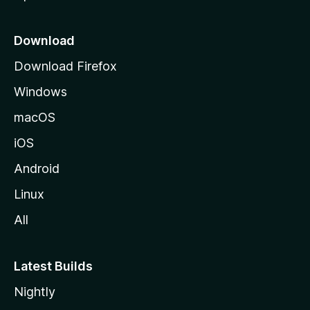
k
k
Download
o
Download Firefox
s
Windows
i
v
macOS
u
iOS
s
t
Android
o
Linux
l
All
l
e
Latest Builds
Nightly