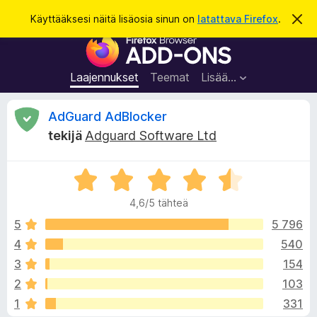
H
Kirjaudu sisään
Käyttääksesi näitä lisäosia sinun on
latattava Firefox
.
O
h
a
F
i
k
t
i
a
u
r
t
Laajennukset
Teemat
Lisää…
ä
e
m
f
ä
A
AdGuard AdBlocker
i
o
l
tekijä
Adguard Software Ltd
x
m
r
o
-
i
A
s
t
v
u
r
e
s
4,6/5 tähteä
v
l
i
i
5
5 796
a
o
4
540
i
o
i
m
3
154
t
e
u
t
2
103
4
n
1
331
,
l