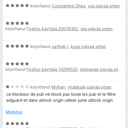
B
1
A
i
kirjoittanut
Constantine Shea
,
viisi päivää sitten
/
r
o
5
v
l
i
A
i
t
kirjoittanut
Firefox-käyttäjä 20078362
,
viisi päivää sitten
r
o
u
o
v
i
5
i
t
/
c
A
kirjoittanut
sarthak:)
,
kuusi päivää sitten
o
u
5
r
i
5
v
k
t
/
A
i
u
5
kirjoittanut
Firefox-käyttäjä 14296533
,
seitsemän päivää sitten
r
o
5
e
v
i
/
i
t
5
r
A
kirjoittanut
Mylhan
,
yhdeksän päivää sitten
o
u
r
i
5
ce blockeur de pub ne block pas toute les pub et le filtre
v
t
/
adguard et dans ublock origin utiliser juste ublock origin
i
u
5
o
5
Merkitse
i
/
t
A
5