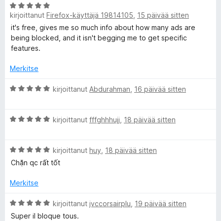
/
A
i
5
kirjoittanut
Firefox-käyttäjä 19814105
,
15 päivää sitten
r
o
v
i
it's free, gives me so much info about how many ads are
i
t
being blocked, and it isn't begging me to get specific
o
u
features.
i
5
t
/
Merkitse
u
5
5
A
kirjoittanut
Abdurahman
,
16 päivää sitten
/
r
5
v
A
i
kirjoittanut
fffghhhujj
,
18 päivää sitten
r
o
v
i
A
i
kirjoittanut
huy
,
18 päivää sitten
t
r
o
u
Chặn qc rất tốt
v
i
5
i
t
/
Merkitse
o
u
5
i
5
A
kirjoittanut
jvccorsairplu
,
19 päivää sitten
t
/
r
Super il bloque tous.