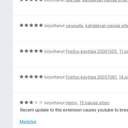
/
i
r
5
t
v
u
i
5
o
A
kirjoittanut
yeivisella
,
kahdeksan päivää sitt
/
i
r
5
t
v
u
i
5
o
A
kirjoittanut
Firefox-käyttäjä 20061505
,
11 p
/
i
r
5
t
v
u
i
5
o
A
kirjoittanut
Firefox-käyttäjä 20057061
,
14 p
/
i
r
5
t
v
u
i
5
o
A
kirjoittanut
Henry
,
15 päivää sitten
/
i
r
Recent update to this extension causes youtube to break 
5
t
v
u
i
Merkitse
5
o