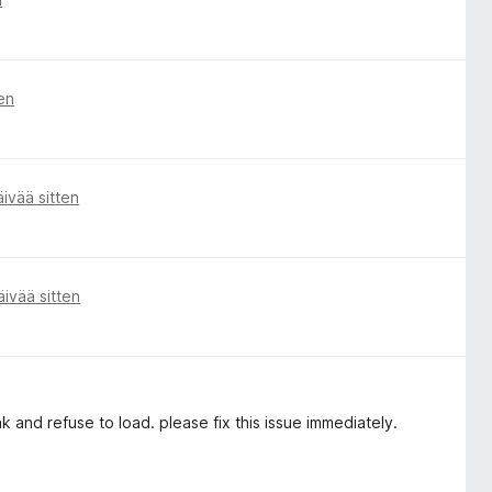
en
äivää sitten
äivää sitten
and refuse to load. please fix this issue immediately.