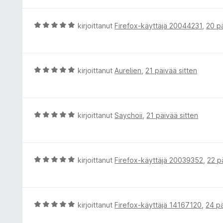
v
/
i
5
o
A
kirjoittanut
Firefox-käyttäjä 20044231
,
20 pä
i
r
t
v
u
i
5
o
A
kirjoittanut
Aurelien
,
21 päivää sitten
/
i
r
5
t
v
u
i
5
o
A
kirjoittanut
Saychoii
,
21 päivää sitten
/
i
r
5
t
v
u
i
5
o
A
kirjoittanut
Firefox-käyttäjä 20039352
,
22 p
/
i
r
5
t
v
u
i
5
o
A
kirjoittanut
Firefox-käyttäjä 14167120
,
24 pä
/
i
r
5
t