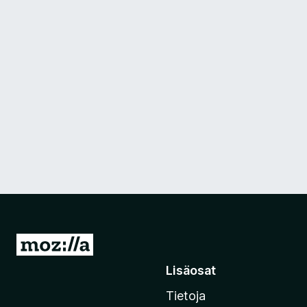
S
i
Lisäosat
i
Tietoja
r