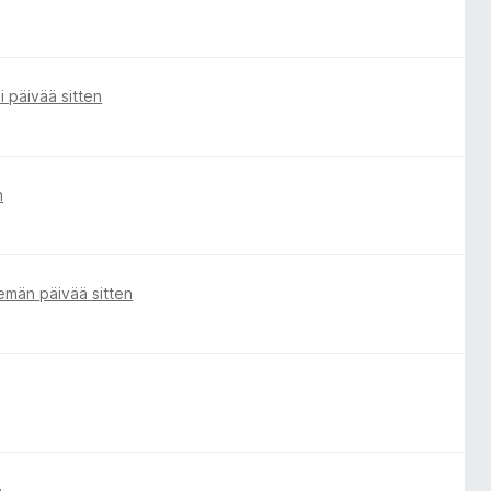
i päivää sitten
n
emän päivää sitten
n