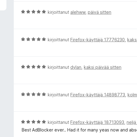
i
o
A
kirjoittanut
alehww
,
päivä sitten
i
r
t
v
u
i
5
o
A
kirjoittanut
Firefox-käyttäjä 17776230
,
kaks
/
i
r
5
t
v
u
i
5
o
A
kirjoittanut
dylan
,
kaksi päivää sitten
/
i
r
5
t
v
u
i
5
o
A
kirjoittanut
Firefox-käyttäjä 14898773
,
kolm
/
i
r
5
t
v
u
i
5
o
A
kirjoittanut
Firefox-käyttäjä 18713093
,
neljä
/
i
r
Best AdBlocker ever.. Had it for many yeas now and absol
5
t
v