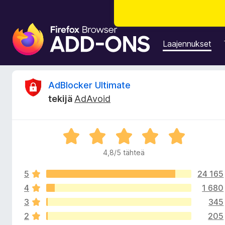
F
i
Laajennukset
r
e
f
A
AdBlocker Ultimate
o
tekijä
AdAvoid
x
r
-
s
v
A
e
r
l
4,8/5 tähteä
i
v
a
i
i
5
24 165
o
o
m
i
4
1 680
t
e
3
345
t
u
n
2
205
4
l