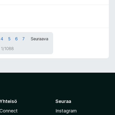
4
5
6
7
Seuraava
 1/1088
Yhteisö
Seuraa
Connect
Instagram