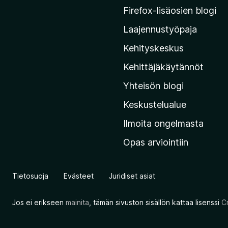
r
Firefox-lisäosien blogi
y
Laajennustyöpaja
M
o
Kehityskeskus
z
Kehittäjäkäytännöt
i
Yhteisön blogi
l
l
Keskustelualue
a
Ilmoita ongelmasta
n
Opas arviointiin
v
e
r
Tietosuoja
Evästeet
Juridiset asiat
k
k
Jos ei erikseen
mainita
, tämän sivuston sisällön kattaa lisenssi
C
o
s