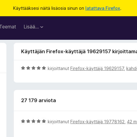
Käyttääksesi näitä lisäosia sinun on
latattava Firefox
.
Teemat
Lisää…
Käyttäjän Firefox-käyttäjä 19629157 kirjoittam
A
kirjoittanut
Firefox-käyttäjä 19629157
,
kahd
r
v
i
o
27 179 arviota
i
t
u
5
A
kirjoittanut
Firefox-käyttäjä 19778162
,
42 mi
/
r
5
v