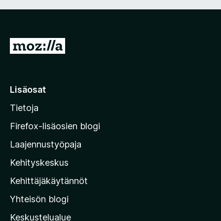
S
i
i
r
Lisäosat
r
Tietoja
y
M
Firefox-lisäosien blogi
o
Laajennustyöpaja
z
Kehityskeskus
i
l
Kehittäjäkäytännöt
l
Yhteisön blogi
a
n
Keskustelualue