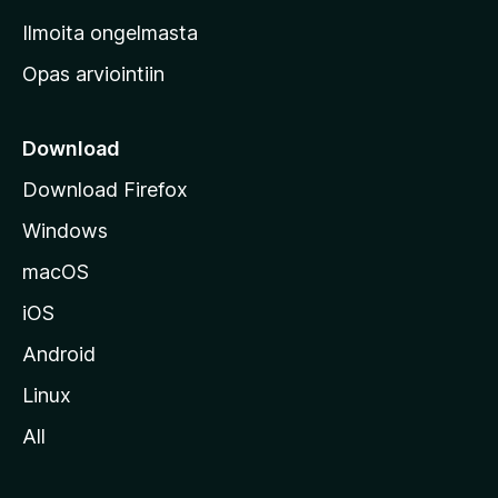
v
Ilmoita ongelmasta
e
Opas arviointiin
r
k
k
Download
o
Download Firefox
s
Windows
i
v
macOS
u
iOS
s
t
Android
o
Linux
l
All
l
e