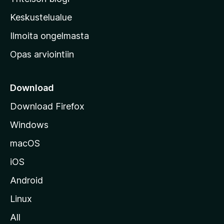
a
n
Keskustelualue
v
Ilmoita ongelmasta
e
Opas arviointiin
r
k
k
Download
o
Download Firefox
s
Windows
i
v
macOS
u
iOS
s
t
Android
o
Linux
l
All
l