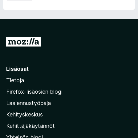
S
i
i
r
Lisäosat
r
Tietoja
y
M
Firefox-lisäosien blogi
o
Laajennustyöpaja
z
Kehityskeskus
i
l
Kehittäjäkäytännöt
l
Yhteisön blogi