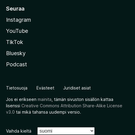
Seuraa
Instagram
YouTube
TikTok
Bluesky
Podcast
Tietosuoja
Evästeet
Juridiset asiat
Jos ei erikseen
mainita
, tämän sivuston sisällön kattaa
lisenssi
Creative Commons Attribution Share-Alike License
v3.0
tai mikä tahansa uudempi versio.
Vaihda kieltä