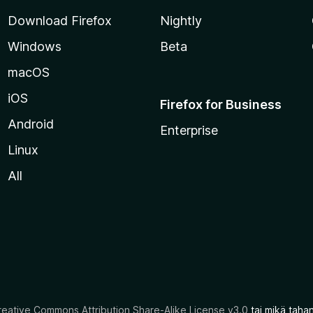
Download Firefox
Nightly
Windows
Beta
macOS
iOS
Firefox for Business
Android
Enterprise
Linux
All
reative Commons Attribution Share-Alike License v3.0
tai mikä taha