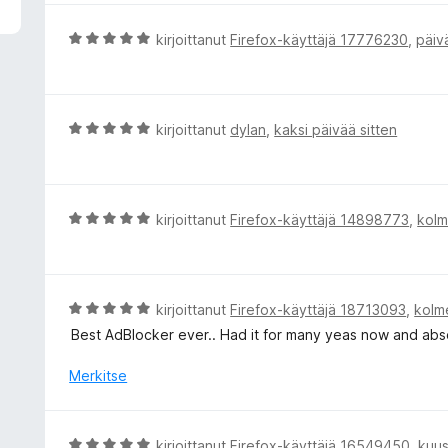
i
o
A
kirjoittanut
Firefox-käyttäjä 17776230
,
päiv
i
r
t
v
u
i
5
o
A
kirjoittanut
dylan
,
kaksi päivää sitten
/
i
r
5
t
v
u
i
5
o
A
kirjoittanut
Firefox-käyttäjä 14898773
,
kolm
/
i
r
5
t
v
u
i
5
o
A
kirjoittanut
Firefox-käyttäjä 18713093
,
kolm
/
i
r
Best AdBlocker ever.. Had it for many yeas now and absol
5
t
v
u
i
Merkitse
5
o
/
i
5
t
A
kirjoittanut
Firefox-käyttäjä 16549450
,
kuus