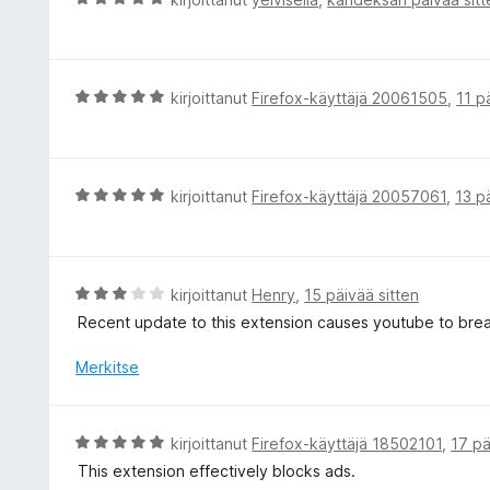
/
i
r
5
t
v
u
i
5
o
A
kirjoittanut
Firefox-käyttäjä 20061505
,
11 p
/
i
r
5
t
v
u
i
5
o
A
kirjoittanut
Firefox-käyttäjä 20057061
,
13 p
/
i
r
5
t
v
u
i
5
o
A
kirjoittanut
Henry
,
15 päivää sitten
/
i
r
Recent update to this extension causes youtube to break 
5
t
v
u
i
Merkitse
5
o
/
i
5
t
A
kirjoittanut
Firefox-käyttäjä 18502101
,
17 pä
u
r
This extension effectively blocks ads.
3
v