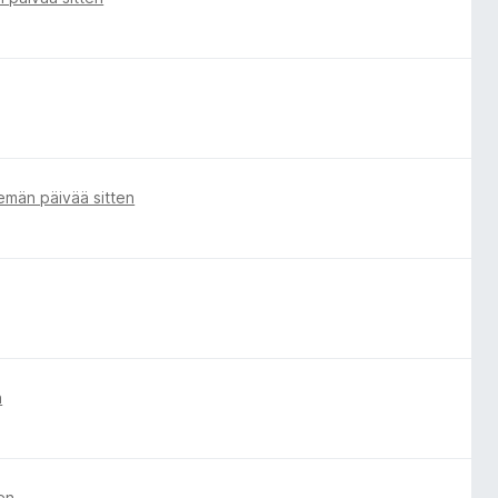
emän päivää sitten
n
en