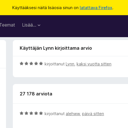
Käyttääksesi näitä lisäosia sinun on
latattava Firefox
.
Teemat
Lisää…
Käyttäjän Lynn kirjoittama arvio
A
kirjoittanut
Lynn
,
kaksi vuotta sitten
r
v
i
o
27 178 arviota
i
t
u
5
A
kirjoittanut
alehww
,
päivä sitten
/
r
5
v