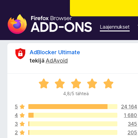
F
i
Laajennukset
r
e
f
A
AdBlocker Ultimate
o
tekijä
AdAvoid
x
r
-
s
v
A
e
r
l
4,8/5 tähteä
i
v
a
i
i
5
24 164
o
o
m
i
4
1 680
t
e
3
345
t
u
n
2
205
4
l