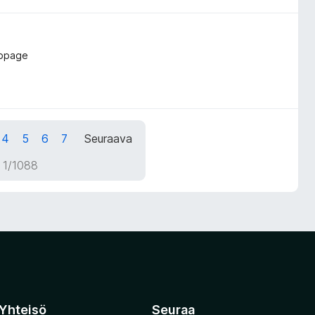
ebpage
4
5
6
7
Seuraava
 1/1088
Yhteisö
Seuraa