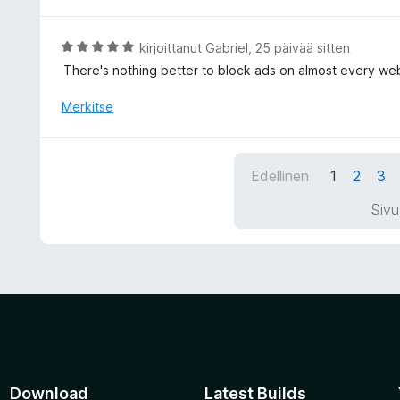
v
u
i
5
o
A
kirjoittanut
Gabriel
,
25 päivää sitten
/
i
r
There's nothing better to block ads on almost every w
5
t
v
u
i
Merkitse
5
o
/
i
5
t
Edellinen
1
2
3
u
5
Sivu
/
5
Download
Latest Builds