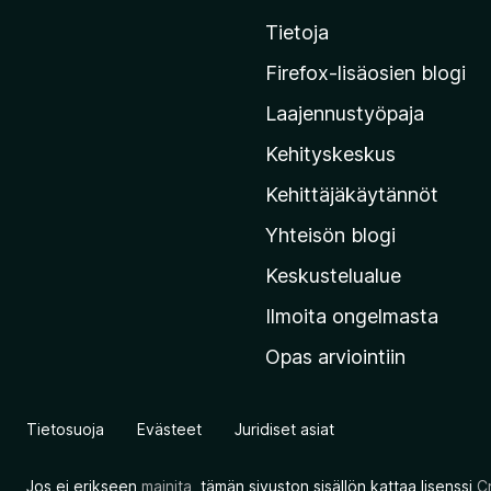
i
Tietoja
r
r
Firefox-lisäosien blogi
y
Laajennustyöpaja
M
o
Kehityskeskus
z
Kehittäjäkäytännöt
i
Yhteisön blogi
l
l
Keskustelualue
a
Ilmoita ongelmasta
n
Opas arviointiin
v
e
r
Tietosuoja
Evästeet
Juridiset asiat
k
k
Jos ei erikseen
mainita
, tämän sivuston sisällön kattaa lisenssi
C