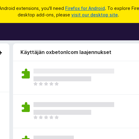
Android extensions, you'll need
Firefox for Android
. To explore Fir
desktop add-ons, please
visit our desktop site
.
Käyttäjän oxbetonlcom laajennukset
E
i
v
i
e
l
E
ä
i
a
v
r
i