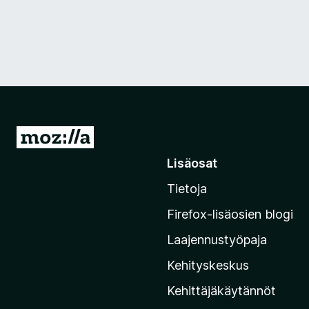
S
i
Lisäosat
i
Tietoja
r
r
Firefox-lisäosien blogi
y
Laajennustyöpaja
M
o
Kehityskeskus
z
Kehittäjäkäytännöt
i