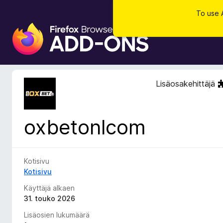
To use 
F
i
r
e
f
Lisäosakehittäjä
o
x
-
oxbetonlcom
s
e
l
a
Kotisivu
i
Kotisivu
m
Käyttäjä alkaen
e
31. touko 2026
n
Lisäosien lukumäärä
l