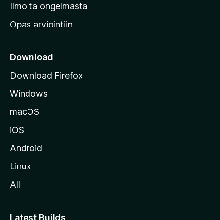
v
Ilmoita ongelmasta
e
Opas arviointiin
r
k
k
Download
o
Download Firefox
s
Windows
i
v
macOS
u
iOS
s
t
Android
o
Linux
l
All
l
e
Latest Builds