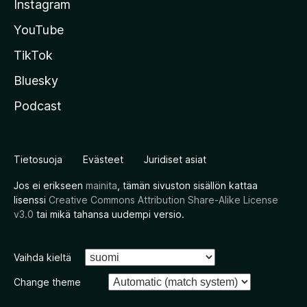
Instagram
YouTube
TikTok
Bluesky
Podcast
Tietosuoja
Evästeet
Juridiset asiat
Jos ei erikseen
mainita
, tämän sivuston sisällön kattaa
lisenssi
Creative Commons Attribution Share-Alike License
v3.0
tai mikä tahansa uudempi versio.
Vaihda kieltä
Change theme