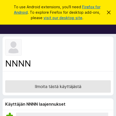
H
Kirjaudu sisään
To use Android extensions, you'll need
Firefox for
a
Android
. To explore Firefox for desktop add-ons,
O
F
h
k
please
visit our desktop site
.
i
i
u
t
r
a
t
e
ä
f
m
ä
o
i
x
l
m
-
NNNN
o
s
i
t
e
u
l
s
a
Ilmoita tästä käyttäjästä
i
m
e
Käyttäjän NNNN laajennukset
n
l