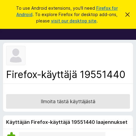
H
Kirjaudu sisään
To use Android extensions, you'll need
Firefox for
a
Android
. To explore Firefox for desktop add-ons,
O
F
h
k
please
visit our desktop site
.
i
i
u
t
r
a
t
e
ä
f
m
ä
o
i
x
l
m
-
Firefox-käyttäjä 19551440
o
s
i
t
e
u
l
s
a
Ilmoita tästä käyttäjästä
i
m
e
Käyttäjän Firefox-käyttäjä 19551440 laajennukset
n
l