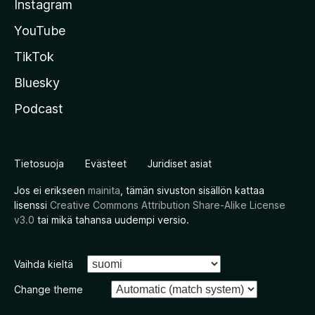
Instagram
YouTube
TikTok
Bluesky
Podcast
Tietosuoja
Evästeet
Juridiset asiat
Jos ei erikseen
mainita
, tämän sivuston sisällön kattaa
lisenssi
Creative Commons Attribution Share-Alike License
v3.0
tai mikä tahansa uudempi versio.
Vaihda kieltä
Change theme