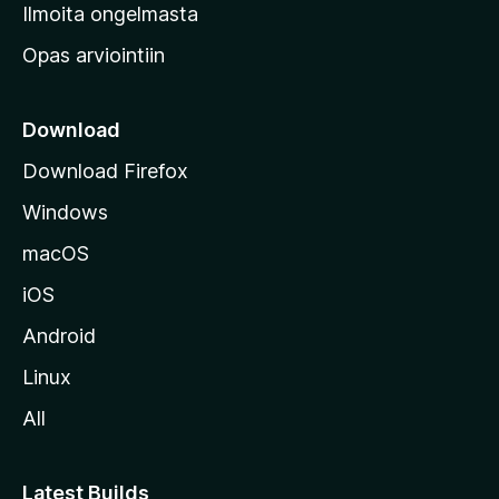
v
Ilmoita ongelmasta
e
Opas arviointiin
r
k
k
Download
o
Download Firefox
s
Windows
i
v
macOS
u
iOS
s
t
Android
o
Linux
l
All
l
e
Latest Builds