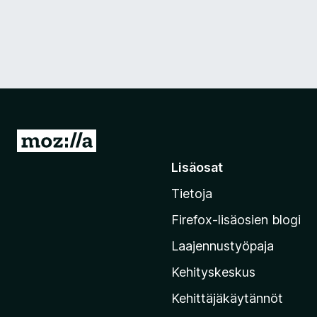
S
i
Lisäosat
i
Tietoja
r
r
Firefox-lisäosien blogi
y
Laajennustyöpaja
M
o
Kehityskeskus
z
Kehittäjäkäytännöt
i