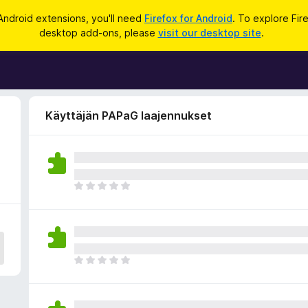
Android extensions, you'll need
Firefox for Android
. To explore Fir
desktop add-ons, please
visit our desktop site
.
Käyttäjän PAPaG laajennukset
E
i
v
i
e
l
E
ä
i
a
v
r
i