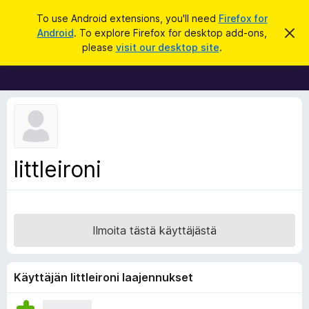
H
Kirjaudu sisään
To use Android extensions, you'll need
Firefox for
a
Android
. To explore Firefox for desktop add-ons,
O
F
h
k
please
visit our desktop site
.
i
i
u
t
r
a
t
e
ä
f
m
ä
o
i
x
l
m
-
littleironi
o
s
i
t
e
u
l
s
a
Ilmoita tästä käyttäjästä
i
m
e
Käyttäjän littleironi laajennukset
n
l