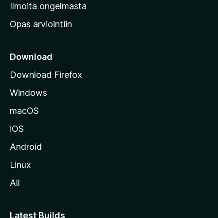
v
Ilmoita ongelmasta
e
Opas arviointiin
r
k
k
Download
o
Download Firefox
s
Windows
i
v
macOS
u
iOS
s
t
Android
o
Linux
l
All
l
e
Latest Builds