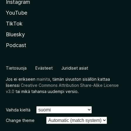
Instagram
YouTube
TikTok
Bluesky
Podcast
Tietosuoja
Evästeet
Juridiset asiat
Jos ei erikseen
mainita
, tämän sivuston sisällön kattaa
lisenssi
Creative Commons Attribution Share-Alike License
v3.0
tai mikä tahansa uudempi versio.
Vaihda kieltä
Change theme