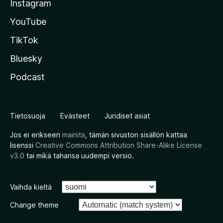
Instagram
YouTube
TikTok
Bluesky
Podcast
Tietosuoja
Evästeet
Juridiset asiat
Jos ei erikseen
mainita
, tämän sivuston sisällön kattaa
lisenssi
Creative Commons Attribution Share-Alike License
v3.0
tai mikä tahansa uudempi versio.
Vaihda kieltä
Change theme