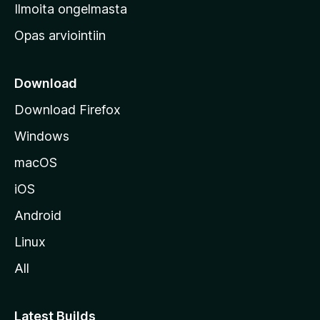
v
Ilmoita ongelmasta
e
Opas arviointiin
r
k
k
Download
o
Download Firefox
s
Windows
i
v
macOS
u
iOS
s
t
Android
o
Linux
l
All
l
e
Latest Builds