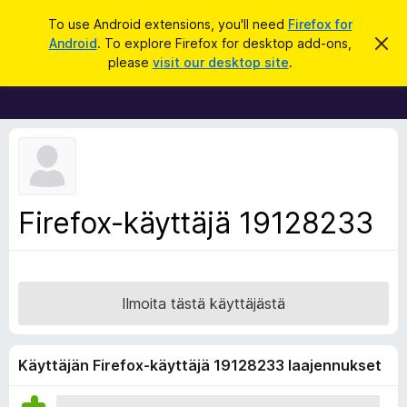
H
Kirjaudu sisään
To use Android extensions, you'll need
Firefox for
a
Android
. To explore Firefox for desktop add-ons,
O
F
h
k
please
visit our desktop site
.
i
i
u
t
r
a
t
e
ä
f
m
ä
o
i
x
l
m
-
Firefox-käyttäjä 19128233
o
s
i
t
e
u
l
s
a
Ilmoita tästä käyttäjästä
i
m
e
Käyttäjän Firefox-käyttäjä 19128233 laajennukset
n
l