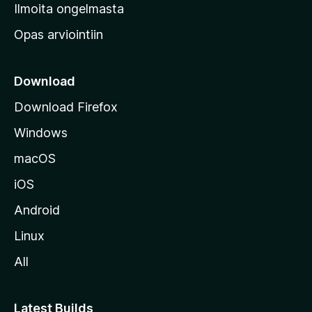
v
Ilmoita ongelmasta
e
Opas arviointiin
r
k
k
Download
o
Download Firefox
s
Windows
i
v
macOS
u
iOS
s
t
Android
o
Linux
l
All
l
e
Latest Builds