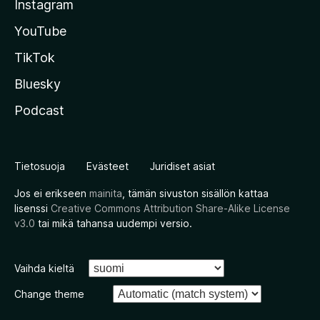
Instagram
YouTube
TikTok
Bluesky
Podcast
Tietosuoja
Evästeet
Juridiset asiat
Jos ei erikseen
mainita
, tämän sivuston sisällön kattaa
lisenssi
Creative Commons Attribution Share-Alike License
v3.0
tai mikä tahansa uudempi versio.
Vaihda kieltä
Change theme