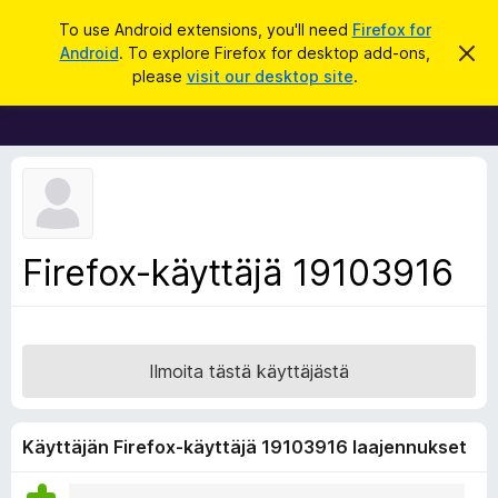
H
Kirjaudu sisään
To use Android extensions, you'll need
Firefox for
a
Android
. To explore Firefox for desktop add-ons,
O
F
h
k
please
visit our desktop site
.
i
i
u
t
r
a
t
e
ä
f
m
ä
o
i
x
l
m
-
Firefox-käyttäjä 19103916
o
s
i
t
e
u
l
s
a
Ilmoita tästä käyttäjästä
i
m
e
Käyttäjän Firefox-käyttäjä 19103916 laajennukset
n
l